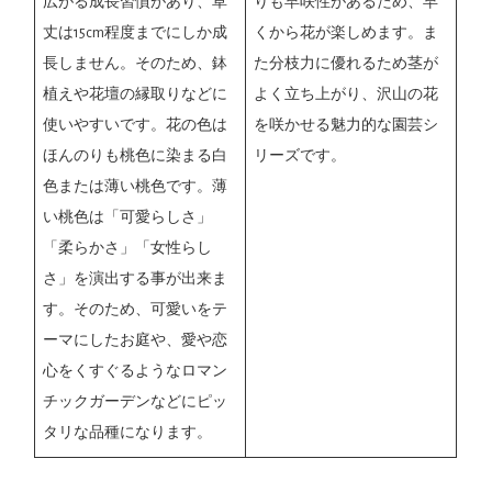
りも早咲性があるため、早
広がる成長習慣があり、草
くから花が楽しめます。ま
丈は15cm程度までにしか成
た分枝力に優れるため茎が
長しません。そのため、鉢
よく立ち上がり、沢山の花
植えや花壇の縁取りなどに
を咲かせる魅力的な園芸シ
使いやすいです。花の色は
リーズです。
ほんのりも桃色に染まる白
色または薄い桃色です。薄
い桃色は「可愛らしさ」
「柔らかさ」「女性らし
さ」を演出する事が出来ま
す。そのため、可愛いをテ
ーマにしたお庭や、愛や恋
心をくすぐるようなロマン
チックガーデンなどにピッ
タリな品種になります。