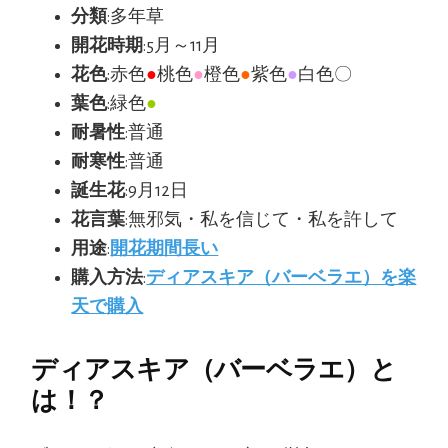
分類
:多年草
開花時期
:5月～11月
花色
:赤色
●
桃色
●
橙色
●
紫色
●
白色〇
葉色
:緑色
●
耐暑性
:普通
耐寒性
:普通
誕生花
:9月12日
花言葉
:無邪気・私を信じて・私を許して
用途
:
開花期間長い
購入方法
:
ディアスキア（バーベラエ）を楽
天で購入
ディアスキア（バーベラエ）と
は！？