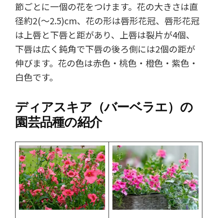
節ごとに一個の花をつけます。花の大きさは直
径約2(～2.5)cm、花の形は唇形花冠、唇形花冠
は上唇と下唇と距があり、上唇は裂片が4個、
下唇は広く鈍角で下唇の後ろ側には2個の距が
伸びます。花の色は赤色・桃色・橙色・紫色・
白色です。
ディアスキア（バーベラエ）の
園芸品種の紹介