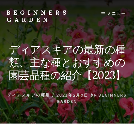
Skip
to
BEGINNERS
メニュー
content
GARDEN
植
物
の
ディアスキアの最新の種
種
類
類、主な種とおすすめの
や
育
園芸品種の紹介【2023】
て
方
の
ディアスキアの種類
/
2021年2月9日
by
BEGINNERS
紹
GARDEN
介
を
行
い