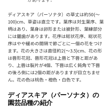
があります。
ディアスキア（パーソナタ）の草丈は約50(～
100)cm、草姿は直立です。葉序は対生葉序、葉
柄はあり、葉身は卵形または披針形、葉縁部分
には鋸歯があります。花序は総状花序、総状花
序はやや緩めの間隔で節ごとに一個の花をつけ
ます。花の大きさは直径約2(～3.5)cm、花の形
は唇形花冠、唇形花冠は上唇と下唇と距があ
り、上唇は裂片が4個、下唇は広く鈍角で下唇
の後ろ側には2個の距がありますが目立ちませ
ん。花の色は桃色・橙色・白色です。
ディアスキア（パーソナタ）の
園芸品種の紹介