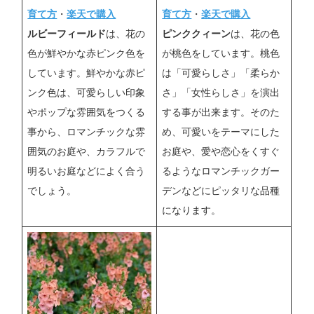
育て方
・
楽天で購入
育て方
・
楽天で購入
ルビーフィールド
は、花の
ピンククィーン
は、花の色
色が鮮やかな赤ピンク色を
が桃色をしています。桃色
しています。鮮やかな赤ピ
は「可愛らしさ」「柔らか
ンク色は、可愛らしい印象
さ」「女性らしさ」を演出
やポップな雰囲気をつくる
する事が出来ます。そのた
事から、ロマンチックな雰
め、可愛いをテーマにした
囲気のお庭や、カラフルで
お庭や、愛や恋心をくすぐ
明るいお庭などによく合う
るようなロマンチックガー
でしょう。
デンなどにピッタリな品種
になります。