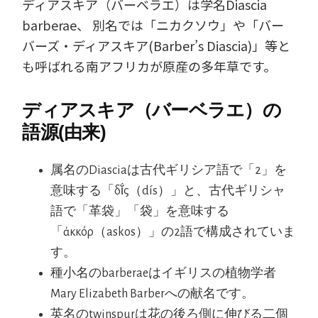
ディアスキア（バーベラエ）は学名Diascia
barberae、 別名では「ニカクソウ」や「バー
バーズ・ディアスキア(Barber’s Diascia)」等と
も呼ばれる南アフリカが原産の多年草です。
ディアスキア（バーベラエ）の
語源(由来)
属名のDiasciaは古代ギリシア語で「2」を
意味する「δῐ́ς（dís）」と、古代ギリシャ
語で「革袋」「袋」を意味する
「ἀκκόρ（askos）」の2語で構成されていま
す。
種小名のbarberaeはイギリスの植物学者
Mary Elizabeth Barberへの献名です。
英名のtwinspurは花の後ろ側に伸びる二個