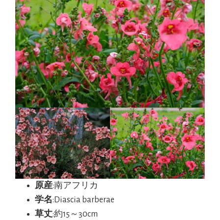
原産
:南アフリカ
学名
:Diascia barberae
草丈
:約15～30cm