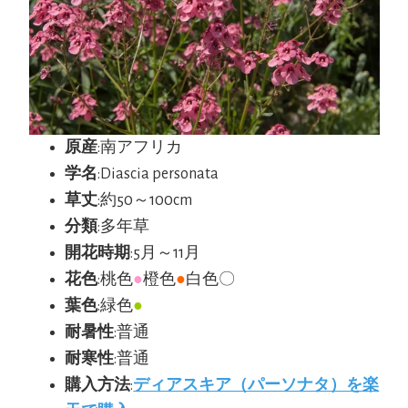
原産
:南アフリカ
学名
:Diascia personata
草丈
:約50～100cm
分類
:多年草
開花時期
:5月～11月
花色
:桃色
●
橙色
●
白色〇
葉色
:緑色
●
耐暑性
:普通
耐寒性
:普通
購入方法
:
ディアスキア（パーソナタ）を楽