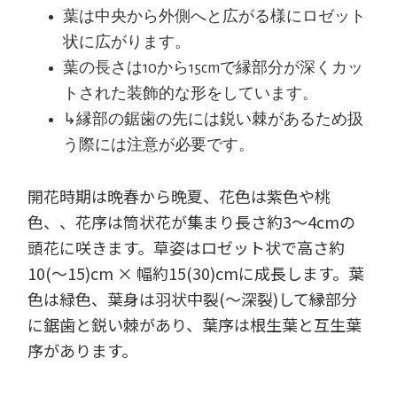
葉は中央から外側へと広がる様にロゼット
状に広がります。
葉の長さは10から15cmで縁部分が深くカッ
トされた装飾的な形をしています。
↳縁部の鋸歯の先には鋭い棘があるため扱
う際には注意が必要です。
開花時期は晩春から晩夏、花色は紫色や桃
色、、花序は筒状花が集まり長さ約3～4cmの
頭花に咲きます。草姿はロゼット状で高さ約
10(～15)cm × 幅約15(30)cmに成長します。葉
色は緑色、葉身は羽状中裂(～深裂)して縁部分
に鋸歯と鋭い棘があり、葉序は根生葉と互生葉
序があります。