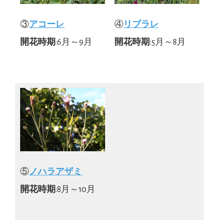
③
アコーレ
④
リブラレ
開花時期
:6月～9月
開花時期
:5月～8月
⑤
ノハラアザミ
開花時期
:8月～10月