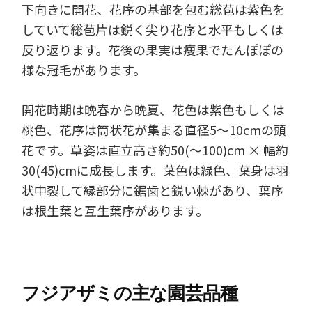
下向きに開花、花序の基部を包む総苞は紫色を
していて総苞片は鋭く尖り花序と水平もしくは
反り返ります。花後の果実は痩果でたんぽぽの
様な冠毛があります。
開花時期は晩春から晩夏、花色は紫色もしくは
桃色、花序は筒状花が集まる直径5～10cmの頭
花です。草姿は直立高さ約50(～100)cm × 幅約
30(45)cmに成長します。葉色は緑色、葉身は羽
状中裂して縁部分に鋸歯と鋭い棘があり、葉序
は根生葉と互生葉序があります。
フジアザミの主な園芸品種