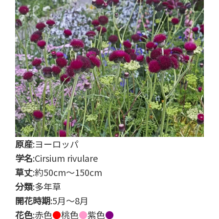
原産
:ヨーロッパ
学名
:Cirsium rivulare
草丈
:約50cm～150cm
分類
:多年草
開花時期
:5月～8月
花色
:赤色
●
桃色
●
紫色
●