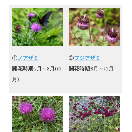
①
ノアザミ
②
フジアザミ
開花時期
:5月～8月(10
開花時期
:8月～10月
月)