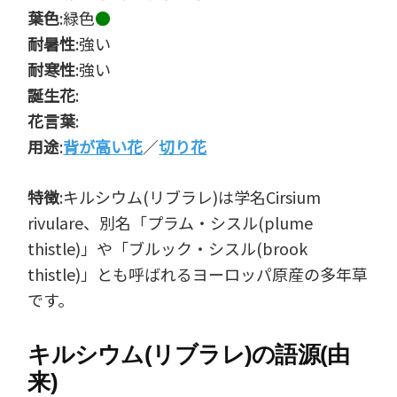
葉色
:緑色
●
耐暑性
:強い
耐寒性
:強い
誕生花
:
花言葉
:
用途
:
背が高い花
／
切り花
特徴
:キルシウム(リブラレ)は学名Cirsium
rivulare、別名「プラム・シスル(plume
thistle)」や「ブルック・シスル(brook
thistle)」とも呼ばれるヨーロッパ原産の多年草
です。
キルシウム(リブラレ)の語源(由
来)