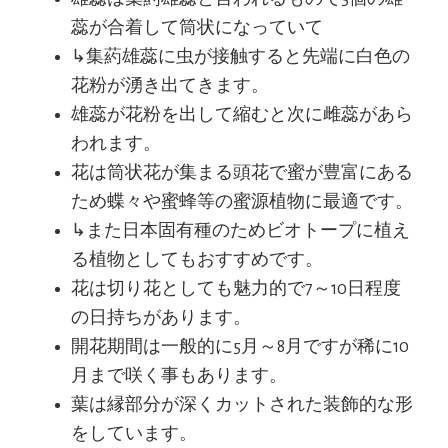
蕊が合着して筒状になっていて
↳集葯雄蕊に虫が接触すると先端に白色の
花粉が湧き出てきます。
雄蕊が花粉を出して縮むと次に雌蕊があら
われます。
花は筒状花が集まる頭花で蜜が豊富にある
ため蝶々や蜜蜂等の蜜源植物に最適です。
↳また日本固有種のためビオトープに植え
る植物としてもおすすめです。
花は切り花としても魅力的で7～10日程度
の日持ちがあります。
開花期間は一般的に5月～8月ですが稀に10
月まで咲く事もあります。
葉は縁部分が深くカットされた装飾的な形
をしています。