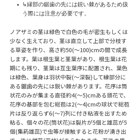
↳縁部の鋸歯の先には鋭い棘があるため扱
う際には注意が必要です。
ノアザミの茎は緑色で白色の毛が密生もしくは
少なく生えており、茎は直立して上部で分枝す
る草姿を作り、高さ約50(～100)cmの間で成長
します。葉は根生葉と茎葉があり、根生葉は花
期にも残り、茎葉は互生葉序に配置され、葉色
は緑色、葉身は羽状中裂(～深裂)して縁部分に
ある鋸歯の先には鋭い棘があります。花序は筒
状花のみが集まる直径約4(～5)cmある頭花で、
花序の基部を包む総苞は2(～4)cmの球状で総苞
片は反り返らず6(～7)列に付き粘液を出すため
粘る、個々の花(筒状花)は裂片が5個と雄蕊が5
個(集葯雄蕊)で虫等が接触すると花粉が湧き出