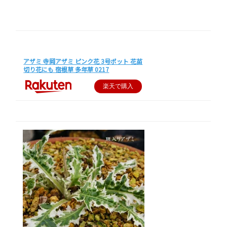
アザミ 寺岡アザミ ピンク花 3号ポット 花苗
切り花にも 宿根草 多年草 0217
楽天で購入