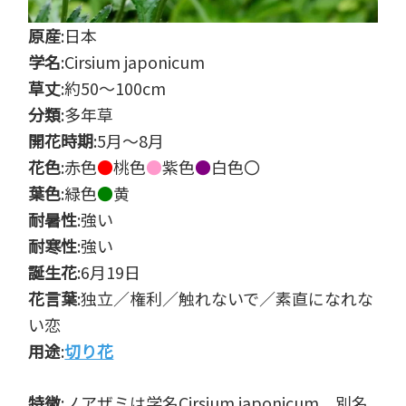
原産
:日本
学名
:Cirsium japonicum
草丈
:約50～100cm
分類
:多年草
開花時期
:5月～8月
花色
:赤色
●
桃色
●
紫色
●
白色〇
葉色
:緑色
●
黄
耐暑性
:強い
耐寒性
:強い
誕生花
:6月19日
花言葉
:独立／権利／触れないで／素直になれな
い恋
用途
:
切り花
特徴
:ノアザミは学名Cirsium japonicum、別名