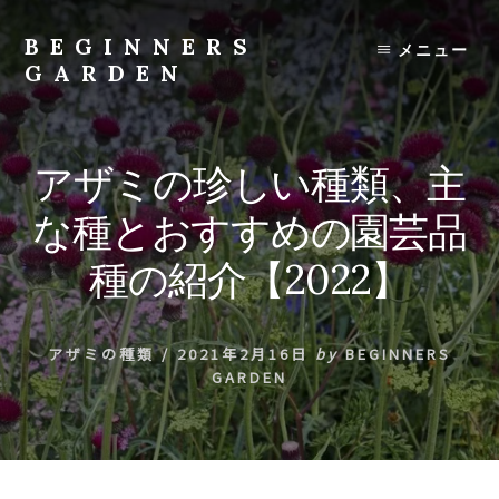
Skip
to
BEGINNERS
メニュー
content
GARDEN
植
物
の
アザミの珍しい種類、主
種
類
な種とおすすめの園芸品
や
育
種の紹介【2022】
て
方
の
アザミの種類
/
2021年2月16日
by
BEGINNERS
紹
GARDEN
介
を
行
い