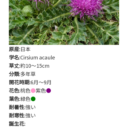
原産
:日本
学名
:Cirsium acaule
草丈
:約10～15cm
分類
:多年草
開花時期
:6月～9月
花色
:桃色
●
紫色
●
葉色
:緑色
●
耐暑性
:強い
耐寒性
:強い
誕生花
: