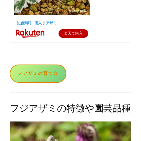
［山野草］ 斑入りアザミ
楽天で購入
ノアザミの育て方
フジアザミの特徴や園芸品種