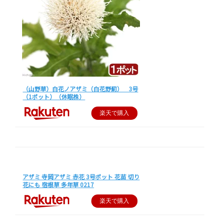
（山野草）白花ノアザミ（白花野薊） 3号
（1ポット）（休眠株）
楽天で購入
アザミ 寺岡アザミ 赤花 3号ポット 花苗 切り
花にも 宿根草 多年草 0217
楽天で購入