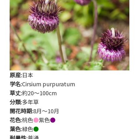
原産
:日本
学名
:Cirsium purpuratum
草丈
:約20～100cm
分類
:多年草
開花時期
:8月～10月
花色
:桃色
●
紫色
●
葉色
:緑色
●
耐暑性
:普通