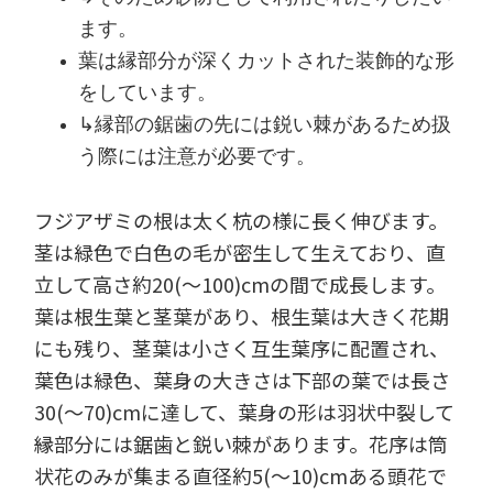
ます。
葉は縁部分が深くカットされた装飾的な形
をしています。
↳縁部の鋸歯の先には鋭い棘があるため扱
う際には注意が必要です。
フジアザミの根は太く杭の様に長く伸びます。
茎は緑色で白色の毛が密生して生えており、直
立して高さ約20(～100)cmの間で成長します。
葉は根生葉と茎葉があり、根生葉は大きく花期
にも残り、茎葉は小さく互生葉序に配置され、
葉色は緑色、葉身の大きさは下部の葉では長さ
30(～70)cmに達して、葉身の形は羽状中裂して
縁部分には鋸歯と鋭い棘があります。花序は筒
状花のみが集まる直径約5(～10)cmある頭花で