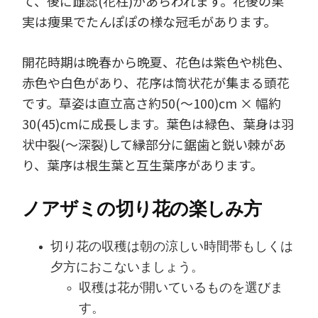
て、後に雌蕊(花柱)があらわれます。花後の果
実は痩果でたんぽぽの様な冠毛があります。
開花時期は晩春から晩夏、花色は紫色や桃色、
赤色や白色があり、花序は筒状花が集まる頭花
です。草姿は直立高さ約50(～100)cm × 幅約
30(45)cmに成長します。葉色は緑色、葉身は羽
状中裂(～深裂)して縁部分に鋸歯と鋭い棘があ
り、葉序は根生葉と互生葉序があります。
ノアザミの切り花の楽しみ方
切り花の収穫は朝の涼しい時間帯もしくは
夕方におこないましょう。
収穫は花が開いているものを選びま
す。