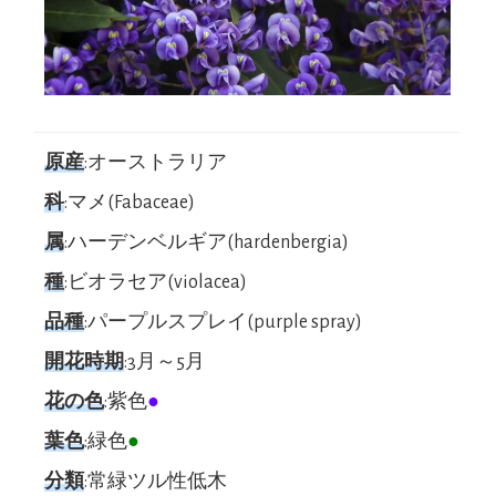
原産
:オーストラリア
科
:マメ(Fabaceae)
属
:ハーデンベルギア(hardenbergia)
種
:ビオラセア(violacea)
品種
:パープルスプレイ(purple spray)
開花時期
:3月～5月
花の色
:紫色
●
葉色
:緑色
●
分類
:常緑ツル性低木