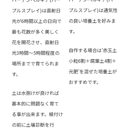
プルスプレイ)は通気性
プルスプレイ)は直射日
の良い培養土を好みま
光が6時間以上の日向で
す。
最も花数が多く美しく
花を開花させ、直射日
自作する場合は’赤玉土
光3時間～5時間程度の
小粒6割＋腐葉土4割＋
場所までで育てられま
元肥’を混ぜた培養土が
す。
おすすめです
。
土は水捌けが良ければ
基本的に問題なく育て
る事が出来ます。
植付け
の前に土壌診断を行