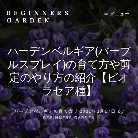
Skip
to
BEGINNERS
メニュー
content
GARDEN
植
物
の
ハーデンベルギア(パープ
種
類
ルスプレイ)の育て方や剪
や
育
定のやり方の紹介【ビオ
て
方
ラセア種】
の
紹
介
ハーデンベルギアの育て方
/
2021年2月17日
by
を
BEGINNERS GARDEN
行
い