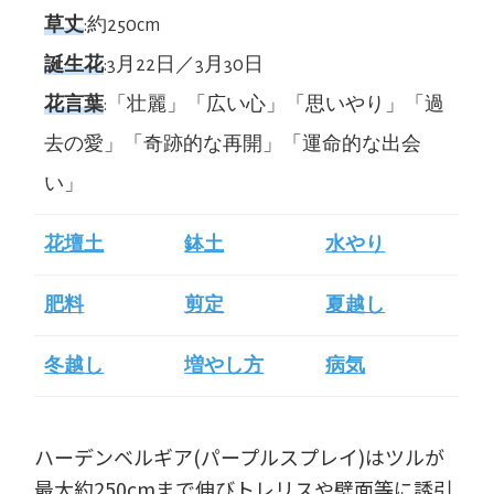
草丈
:約250cm
誕生花
:3月22日／3月30日
花言葉
:「壮麗」「広い心」「思いやり」「過
去の愛」「奇跡的な再開」「運命的な出会
い」
花壇土
鉢土
水やり
肥料
剪定
夏越し
冬越し
増やし方
病気
ハーデンベルギア(パープルスプレイ)はツルが
最大約250cmまで伸びトレリスや壁面等に誘引