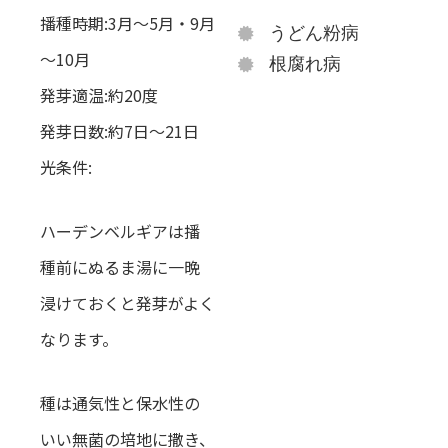
播種時期:3月～5月・9月
うどん粉病
～10月
根腐れ病
発芽適温:約20度
発芽日数:約7日～21日
光条件:
ハーデンベルギアは播
種前にぬるま湯に一晩
浸けておくと発芽がよく
なります。
種は通気性と保水性の
いい無菌の培地に撒き、