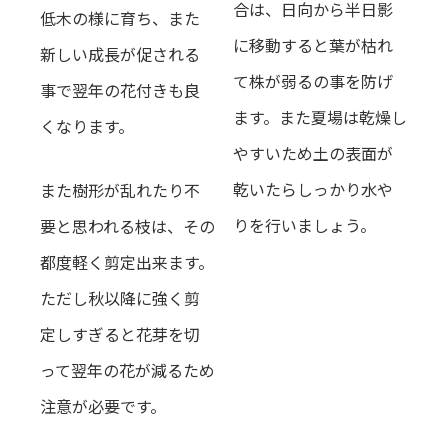
合は、日向から半日影
低木の様に育ち、また
に移動すると葉が枯れ
新しい成長が促される
て株が弱るの事を防げ
事で翌年の花付きも良
ます。また夏場は乾燥し
くなります。
やすいため土の表面が
乾いたらしっかり水や
また
樹形が乱れたり不
りを行いましょ
う。
要と思われる枝は、その
都度軽く剪定出来ます。
ただし秋以降に強く剪
定しすぎると花芽を切
って翌年の花が減るため
注意が必要です。