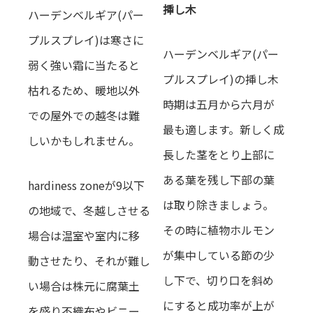
挿し木
ハーデンベルギア(パー
プルスプレイ)は寒さに
ハーデンベルギア(パー
弱く強い霜に当たると
プルスプレイ)の挿し木
枯れるため、暖地以外
時期は五月から六月が
での屋外での越冬は難
最も適します。新しく成
しいかもしれません。
長した茎をとり上部に
ある葉を残し下部の葉
hardiness zoneが9以下
は取り除きましょう。
の地域で、冬越しさせる
その時に植物ホルモン
場合は温室や室内に移
が集中している節の少
動させたり、それが難し
し下で、切り口を斜め
い場合は株元に腐葉土
にすると成功率が上が
を盛り不織布やビニー