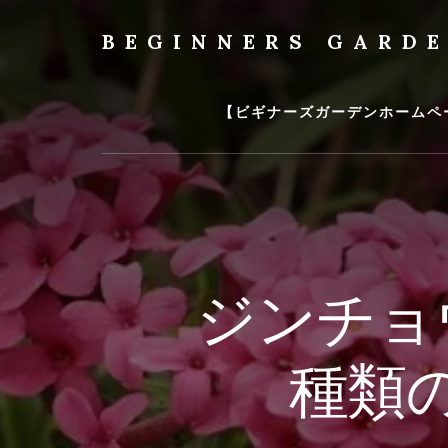
Skip
to
BEGINNERS GARD
content
植
物
の
【ビギナーズガーデンホームペ
種
類
や
育
て
方
の
ジンチョ
紹
介
を
種類
行
い
ま