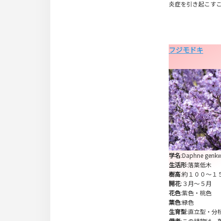
炎症を引き起こす
フジモドキ
学名
:Daphne genk
生活形
:落葉低木
樹高
:約１００～１
開花
:３月～５月
花色
:紫色・桃色
葉色
:緑色
生育型
:直立型・分
備考
:この植物は、