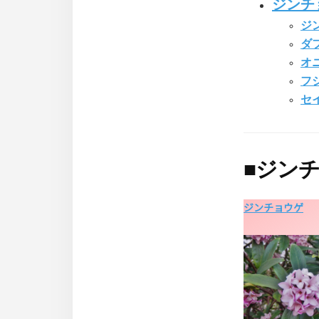
ジンチ
ジ
ダ
オ
フ
セ
■
ジンチ
ジンチョウゲ