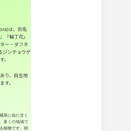
dora)は、別名
」「輪丁花」
ター・ダフネ
ばれるジンチョウゲ
す。
あり、自生地
ます。
橘系に似た甘く
、多くの地域で
る植物です。樹