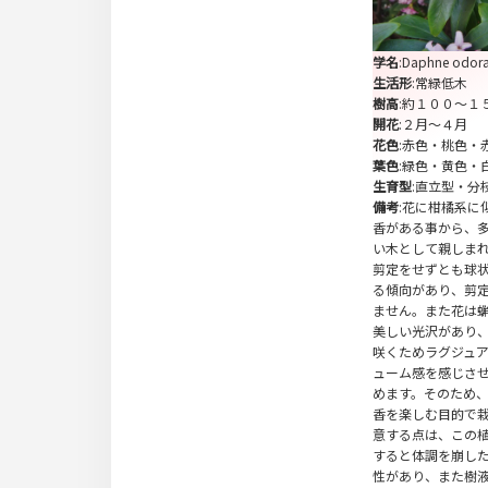
学名
:Daphne odor
生活形
:常緑低木
樹高
:約１００～１
開花
:２月～４月
花色
:赤色・桃色・
葉色
:緑色・黄色・
生育型
:直立型・分
備考
:花に柑橘系に
香がある事から、
い木として親しま
剪定をせずとも球
る傾向があり、剪
ません。また花は
美しい光沢があり
咲くためラグジュ
ューム感を感じさ
めます。そのため
香を楽しむ目的で
意する点は、この
すると体調を崩し
性があり、また樹