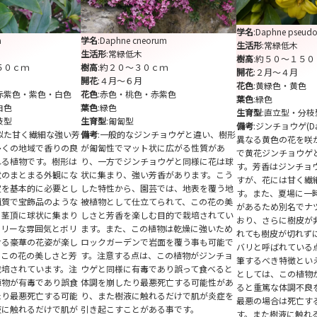
学名
:Daphne pseud
a
学名
:Daphne cneorum
生活形
:常緑低木
生活形
:常緑低木
樹高
:約５０～１５０
５０ｃｍ
樹高
:約２０～３０ｃｍ
開花
:２月～４月
開花
:４月～６月
花色
:黄緑色・黄色
赤紫色・紫色・白色
花色
:赤色・桃色・赤紫色
葉色
:緑色
白色
葉色
:緑色
生育型
:直立型・分枝
枝型
生育型
:匍匐型
備考
:ジンチョウゲ(Dap
似た甘く繊細な強い芳
備考
:一般的なジンチョウゲと違い、樹形
異なる黄色の花を咲
多くの地域で香りの良
が匍匐性でマット状に広がる性質があ
で黄花ジンチョウゲ
れる植物です。樹形は
り、一方でジンチョウゲと同様に花は球
す。芳香はジンチョ
状のまとまる外観にな
状に集まり、強い芳香があります。こう
すが、花には甘く繊
定を基本的に必要とし
した特性から、園芸では、地表を覆う地
す。また、夏場に一
蝋質で宝飾品のような
被植物として仕立てられて、この花の美
があるため別名でナ
、茎頂に球状に集まり
しさと芳香を楽しむ目的で栽培されてい
おり、さらに樹皮が
アリーな雰囲気とボリ
ます。また、この植物は乾燥に強いため
れても樹皮が切れず
せる豪華の花姿が楽し
ロックガーデンで岩面を覆う事も可能で
バリと呼ばれている
、この花の美しさと芳
す。注意する点は、この植物がジンチョ
筆するべき特徴とい
栽培されています。注
ウゲと同様に有毒であり誤って食べると
としては、この植物
植物が有毒であり誤食
体調を崩したり最悪死亡する可能性があ
ると重篤な体調不良
たり最悪死亡する可能
り、また樹液に触れるだけで肌が炎症を
最悪の場合は死亡す
液に触れるだけで肌が
引き起こすことがある事です。
す。また樹液に触れ