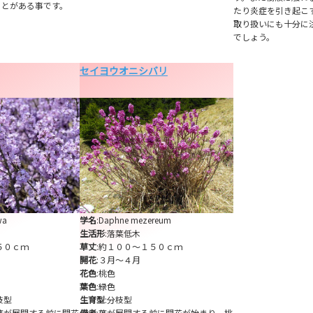
ことがある事です。
たり炎症を引き起こ
取り扱いにも十分に
でしょう。
セイヨウオニシバリ
wa
学名
:Daphne mezereum
生活形
:落葉低木
５０ｃｍ
草丈
:約１００～１５０ｃｍ
開花
:３月～４月
花色
:桃色
葉色
:緑色
枝型
生育型
:分枝型
葉が展開する前に開花
備考
:葉が展開する前に開花が始まり、桃