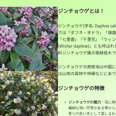
ジンチョウゲとは！
ジンチョウゲ(学名: Daphne o
では「ダフネ・オドラ」「瑞香
「七里香」「千里花」「ウィン
(Winter daphne)」とも呼
科ジンチョウゲ属の常緑低木で
ジンチョウゲの原産地は中国に
は山地の森林や林縁などにあり
ジンチョウゲの特徴
ジンチョウゲの魅力
：花に柑
繊細な強い芳香がある事から
香りの良い木として親しまれ