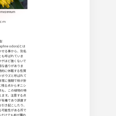
omezereum
ｃｍ
型
hne odora)とは
かせる事から、別名
とも呼ばれていま
ウゲほど強くないで
細な香りがありま
時的に休眠する性質
ツボウズと呼ばれて
非常に強靭で枝が折
に残る点からオニシ
点も、この植物の特
えます。注意する点
が有毒であり誤食す
を引き起こしたり、
る可能性がある所で
るだけでも肌が腫れ