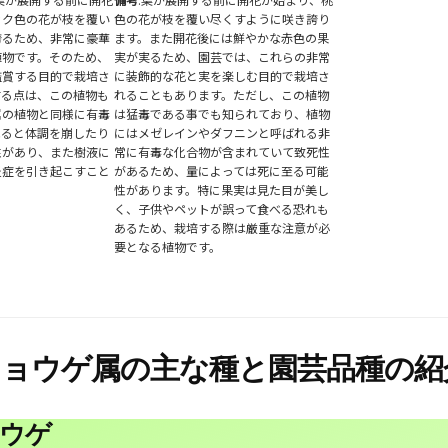
ック色の花が枝を覆い
色の花が枝を覆い尽くすように咲き誇り
誇るため、非常に豪華
ます。また開花後には鮮やかな赤色の果
植物です。そのため、
実が実るため、園芸では、これらの非常
鑑賞する目的で栽培さ
に装飾的な花と実を楽しむ目的で栽培さ
する点は、この植物も
れることもあります。ただし、この植物
属の植物と同様に有毒
は猛毒である事でも知られており、植物
べると体調を崩したり
にはメゼレインやダフニンと呼ばれる非
性があり、また樹液に
常に有毒な化合物が含まれていて致死性
炎症を引き起こすこと
があるため、量によっては死に至る可能
性があります。特に果実は見た目が美し
く、子供やペットが誤って食べる恐れも
あるため、栽培する際は厳重な注意が必
要となる植物です。
ョウゲ属の主な種と園芸品種の紹
ウゲ