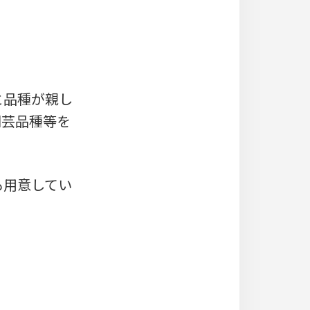
と品種が親し
園芸品種等を
も用意してい