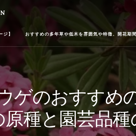
EN
ージ】
おすすめの多年草や低木を雰囲気や特徴、開花期間等
ウゲのおすすめ
の原種と園芸品種