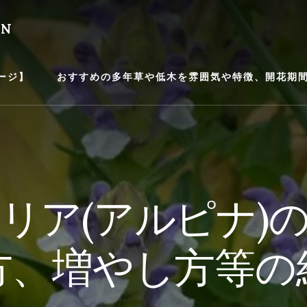
EN
ージ】
おすすめの多年草や低木を雰囲気や特徴、開花期間等
リア(アルピナ)
方、増やし方等の