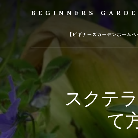
Skip
to
BEGINNERS GARD
content
植
物
の
【ビギナーズガーデンホームペ
種
類
や
育
て
方
の
スクテラ
紹
介
を
て
行
い
ま