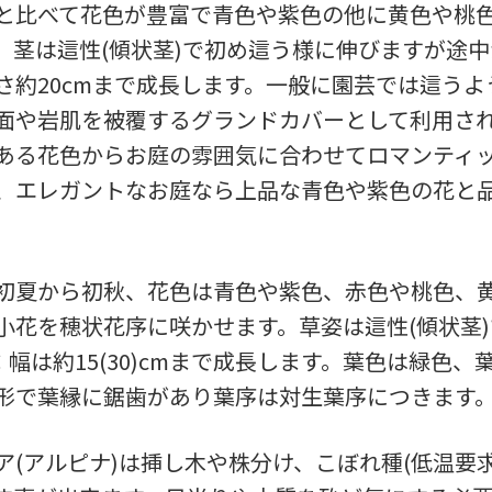
と比べて花色が豊富で青色や紫色の他に黄色や桃
。茎は這性(傾状茎)で初め這う様に伸びますが途
さ約20cmまで成長します。一般に園芸では這うよ
面や岩肌を被覆するグランドカバーとして利用さ
ある花色からお庭の雰囲気に合わせてロマンティ
、エレガントなお庭なら上品な青色や紫色の花と
初夏から初秋、花色は青色や紫色、赤色や桃色、
小花を穂状花序に咲かせます。草姿は這性(傾状茎
cm × 幅は約15(30)cmまで成長します。葉色は緑色
形で葉縁に鋸歯があり葉序は対生葉序につきます
ア(アルピナ)は挿し木や株分け、こぼれ種(低温要