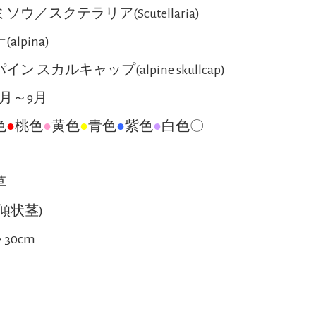
ソウ／スクテラリア(Scutellaria)
alpina)
イン スカルキャップ(alpine skullcap)
6月～9月
色
●
桃色
●
黄色
●
青色
●
紫色
●
白色〇
●
草
(傾状茎)
～30cm