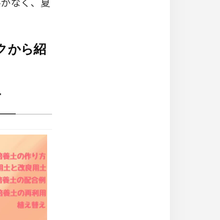
要がなく、夏
クから紹
方