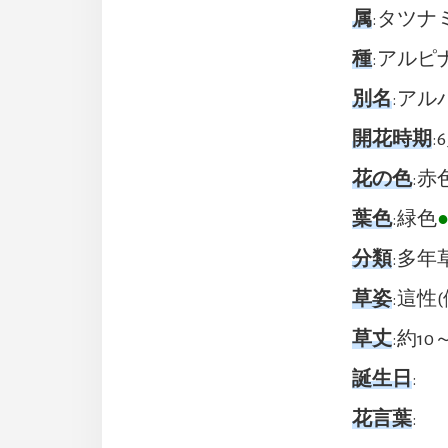
属
:タツナミ
種
:アルピナ(
別名
:アルパ
開花時期
:
花の色
:赤
葉色
:緑色
分類
:多年
草姿
:這性
草丈
:約10
誕生日
:
花言葉
: