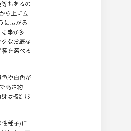
色等もあるの
中から上に立
うに広がる
れる事が多
ックなお庭な
品種を選べる
黄色や白色が
)で高さ約
、葉身は披針形
。
求性種子)に