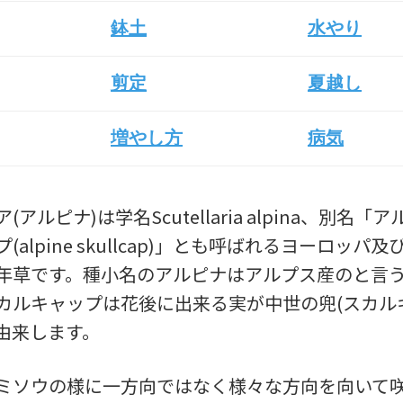
鉢土
水やり
剪定
夏越し
増やし方
病気
アルピナ)は学名Scutellaria alpina、別名「
(alpine skullcap)」とも呼ばれるヨーロッパ
年草です。種小名のアルピナはアルプス産のと言
カルキャップは花後に出来る実が中世の兜(スカル
由来します。
ミソウの様に一方向ではなく様々な方向を向いて