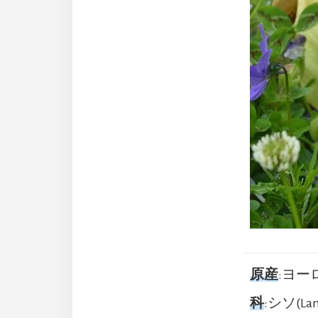
原産
:ヨー
科
:シソ(Lam