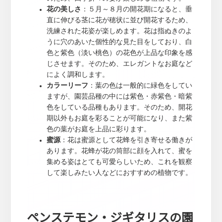
花の美しさ
：５月～８月の開花期になると、垂
直に伸びる茎に花が穂状に並び開花するため、
洗練された花姿が楽しめます。花は指ぬきのよ
うに穴のあいた個性的な見た目をしており、白
色と紫色（淡い桃色）の花色が上品な印象を感
じさせます。そのため、エレガントなお庭など
によく調和します。
カラーリーフ
：葉の色は一般的に緑色をしてい
ますが、園芸品種の中には紫色・赤紫色・暗紫
色をしている品種もあります。そのため、開花
期以外もお庭を彩ることが可能になり、また紫
色の葉がお庭を上品に彩ります。
蜜源
：花は蜜源として花蜂を引き寄せる働きが
あります。花蜂が花の筒部に顔を入れて、蜜を
集める姿はとても可愛らしいため、これを観察
して楽しみたい人などにおすすめの植物です。
ペンステモン・ジギタリスの園