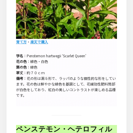
育て方
・
楽天で購入
学名
：Penstemon hartwegii ‘Scarlet Queen’
花の色
：緋色・白色
葉の色
：緑色
草丈
：約７０ｃｍ
備考
：花の形は漏斗形で、ラッパのような個性的な形をしてい
ます。花の色は鮮やかな緋色を基調として、花緩効性肥料筒部
が白色をしており、紅白の美しいコントラストが楽しめる品種
です。
ペンステモン・ヘテロフィル