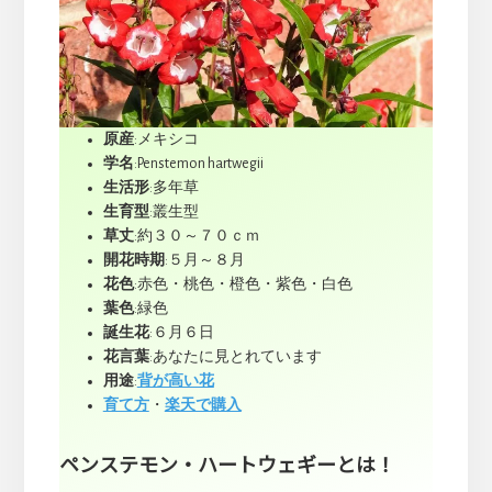
原産
:メキシコ
学名
:Penstemon hartwegii
生活形
:多年草
生育型
:叢生型
草丈
:約３０～７０ｃｍ
開花時期
:５月～８月
花色
:赤色・桃色・橙色・紫色・白色
葉色
:緑色
誕生花
:６月６日
花言葉
:あなたに見とれています
用途
:
背が高い花
育て方
・
楽天で購入
ペンステモン・ハートウェギーとは！