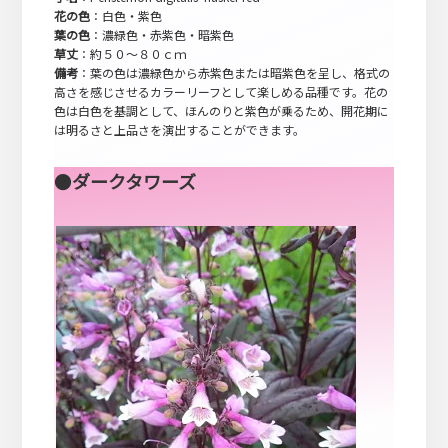
花の色
：白色・紫色
葉の色
：濃緑色・赤紫色・暗紫色
草丈
：約５０～８０ｃｍ
備考
：葉の色は濃緑色から赤紫色または暗紫色を呈し、格式の
高さを感じさせるカラーリーフとして楽しめる品種です。花の
色は白色を基調として、ほんのりと紫色が乗るため、開花期に
は明るさと上品さを演出することができます。
●
ダークタワーズ