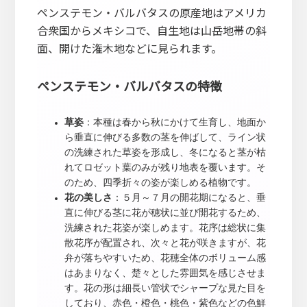
ペンステモン・バルバタスの原産地はアメリカ
合衆国からメキシコで、自生地は山岳地帯の斜
面、開けた潅木地などに見られます。
ペンステモン・バルバタスの特徴
草姿
：本種は春から秋にかけて生育し、地面か
ら垂直に伸びる多数の茎を伸ばして、ライン状
の洗練された草姿を形成し、冬になると茎が枯
れてロゼット葉のみが残り地表を覆います。そ
のため、四季折々の姿が楽しめる植物です。
花の美しさ
：５月～７月の開花期になると、垂
直に伸びる茎に花が穂状に並び開花するため、
洗練された花姿が楽しめます。花序は総状に集
散花序が配置され、次々と花が咲きますが、花
弁が落ちやすいため、花穂全体のボリューム感
はあまりなく、楚々とした雰囲気を感じさせま
す。花の形は細長い管状でシャープな見た目を
しており、赤色・橙色・桃色・紫色などの色鮮