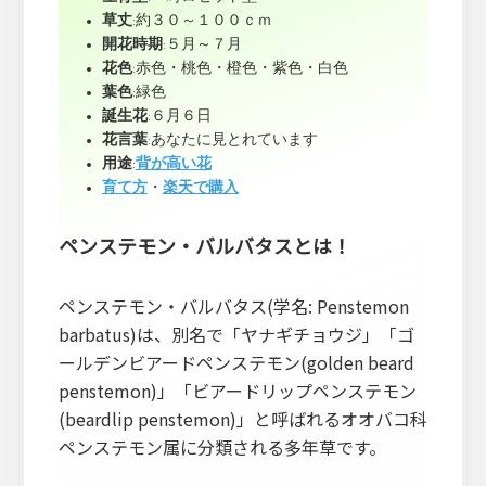
草丈
:約３０～１００ｃｍ
開花時期
:５月～７月
花色
:赤色・桃色・橙色・紫色・白色
葉色
:緑色
誕生花
:６月６日
花言葉
:あなたに見とれています
用途
:
背が高い花
育て方
・
楽天で購入
ペンステモン・バルバタスとは！
ペンステモン・バルバタス(学名: Penstemon
barbatus)は、別名で「ヤナギチョウジ」「ゴ
ールデンビアードペンステモン(golden beard
penstemon)」「ビアードリップペンステモン
(beardlip penstemon)」と呼ばれるオオバコ科
ペンステモン属に分類される多年草です。