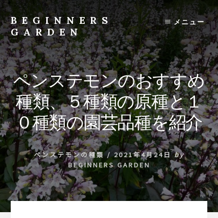
Skip
to
BEGINNERS
メニュー
content
GARDEN
植
物
の
ペンステモンのおすすめ
種
類
種類、５種類の原種と１
や
育
０種類の園芸品種を紹介
て
方
の
ペンステモンの種類
/
2021年4月24日
by
紹
BEGINNERS GARDEN
介
を
行
い