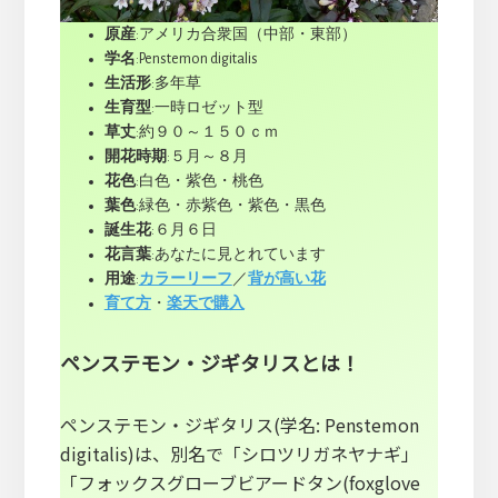
原産
:アメリカ合衆国（中部・東部）
学名
:Penstemon digitalis
生活形
:多年草
生育型
:一時ロゼット型
草丈
:約９０～１５０ｃｍ
開花時期
:５月～８月
花色
:白色・紫色・桃色
葉色
:緑色・赤紫色・紫色・黒色
誕生花
:６月６日
花言葉
:あなたに見とれています
用途
:
カラーリーフ
／
背が高い花
育て方
・
楽天で購入
ペンステモン・ジギタリスとは！
ペンステモン・ジギタリス(学名: Penstemon
digitalis)は、別名で「シロツリガネヤナギ」
「フォックスグローブビアードタン(foxglove