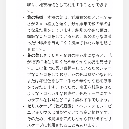
取り、地被植物として利用することができま
す。
葉の特徴
：本種の葉は、近縁種の葉と比べて長
さが３ｃｍ程度と短く、形が線形で松の葉のよ
うな見た目をしています。線形の小さな葉は、
繊細な見た目をしているため、薮のような野暮
ったい印象を与えにくく洗練された印象を感じ
させます。
花の美しさ
：５月～８月の開花期になると、花
が穂状に連なり咲くため華やかな花姿を見せま
す。この花は細長い管状をしているためシャー
プな見た目をしており、花の色は鮮やかな緋色
または赤橙色をしているため華やかな色彩効果
をうみだします。そのため、南国を想像させる
ようなトロピカルなお庭や、色をテーマにする
カラフルなお庭などによく調和するでしょう。
ゼリスケープ（乾式庭園）
：ペンステモン・ピ
ニフォリウスは耐乾性がとても高い植物です。
そのため、水資源を節約しながら作り出すゼリ
スケープに利用されることもあります。