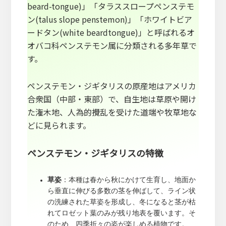
beard-tongue)」「タラススロープペンステモ
ン(talus slope penstemon)」「ホワイトビア
ードタン(white beardtongue)」と呼ばれるオ
オバコ科ペンステモン属に分類される多年草で
す。
ペンステモン・ジギタリスの原産地はアメリカ
合衆国（中部・東部）で、自生地は草原や開け
た潅木地、人為的攪乱を受けた道端や牧草地な
どに見られます。
ペンステモン・ジギタリスの特徴
草姿
：本種は春から秋にかけて生育し、地面か
ら垂直に伸びる多数の茎を伸ばして、ライン状
の洗練された草姿を形成し、冬になると茎が枯
れてロゼット葉のみが残り地表を覆います。そ
のため、四季折々の姿が楽しめる植物です。