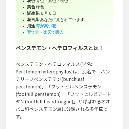
花色
:青色・紫色・桃色
葉色
:緑色
誕生花
:６月６日
花言葉
:あなたに見とれています
用途
:
背が高い花
育て方
・
楽天で購入
ペンステモン・ヘテロフィルスとは！
ペンステモン・ヘテロフィルス(学名:
Penstemon heterophyllus)は、別名で「バン
チリーフペンステモン(bunchleaf
penstemon)」「フットヒルペンステモン
(foothill penstemon)」「フットヒルビアード
タン(foothill beardtongue)」と呼ばれるオオ
バコ科ペンステモン属に分類される多年草で
す。