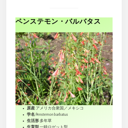
ペンステモン・バルバタス
原産
:アメリカ合衆国／メキシコ
学名
:Penstemon barbatus
生活形
:多年草
生育型
:一時ロゼット型