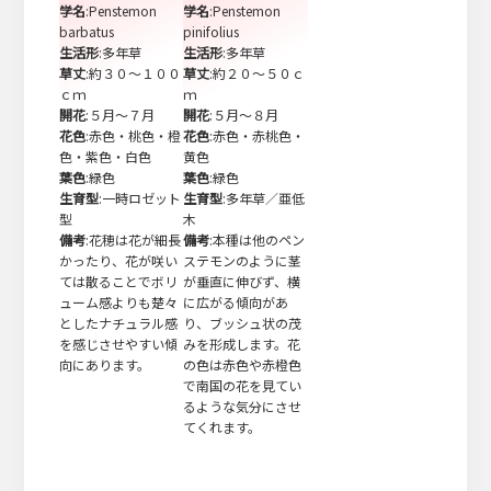
学名
:Penstemon
学名
:Penstemon
barbatus
pinifolius
生活形
:多年草
生活形
:多年草
草丈
:約３０～１００
草丈
:約２０～５０ｃ
ｃｍ
ｍ
開花
:５月～７月
開花
:５月～８月
花色
:赤色・桃色・橙
花色
:赤色・赤桃色・
色・紫色・白色
黄色
葉色
:緑色
葉色
:緑色
生育型
:一時ロゼット
生育型
:多年草／亜低
型
木
備考
:花穂は花が細長
備考
:本種は他のペン
かったり、花が咲い
ステモンのように茎
ては散ることでボリ
が垂直に伸びず、横
ューム感よりも楚々
に広がる傾向があ
としたナチュラル感
り、ブッシュ状の茂
を感じさせやすい傾
みを形成します。花
向にあります。
の色は赤色や赤橙色
で南国の花を見てい
るような気分にさせ
てくれます。