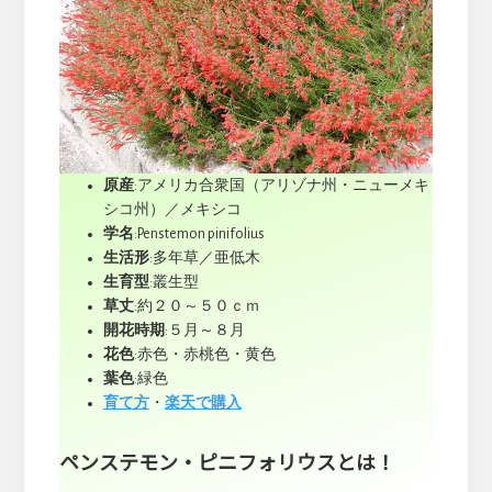
原産
:アメリカ合衆国（アリゾナ州・ニューメキ
シコ州）／メキシコ
学名
:Penstemon pinifolius
生活形
:多年草／亜低木
生育型
:叢生型
草丈
:約２０～５０ｃｍ
開花時期
:５月～８月
花色
:赤色・赤桃色・黄色
葉色
:緑色
育て方
・
楽天で購入
ペンステモン・ピニフォリウスとは！