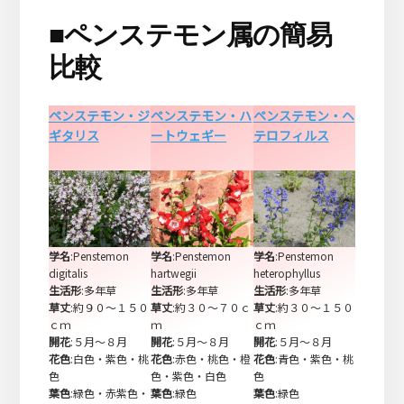
■
ペンステモン属の簡易
比較
ペンステモン・ジ
ペンステモン・ハ
ペンステモン・ヘ
ギタリス
ートウェギー
テロフィルス
学名
:Penstemon
学名
:Penstemon
学名
:Penstemon
digitalis
hartwegii
heterophyllus
生活形
:多年草
生活形
:多年草
生活形
:多年草
草丈
:約９０～１５０
草丈
:約３０～７０ｃ
草丈
:約３０～１５０
ｃｍ
ｍ
ｃｍ
開花
:５月～８月
開花
:５月～８月
開花
:５月～８月
花色
:白色・紫色・桃
花色
:赤色・桃色・橙
花色
:青色・紫色・桃
色
色・紫色・白色
色
葉色
:緑色・赤紫色・
葉色
:緑色
葉色
:緑色