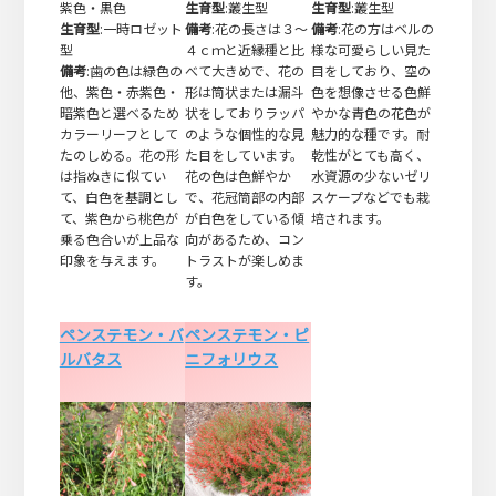
紫色・黒色
生育型
:叢生型
生育型
:叢生型
生育型
:一時ロゼット
備考
:花の長さは３～
備考
:花の方はベルの
型
４ｃｍと近縁種と比
様な可愛らしい見た
備考
:歯の色は緑色の
べて大きめで、花の
目をしており、空の
他、紫色・赤紫色・
形は筒状または漏斗
色を想像させる色鮮
暗紫色と選べるため
状をしておりラッパ
やかな青色の花色が
カラーリーフとして
のような個性的な見
魅力的な種です。耐
たのしめる。花の形
た目をしています。
乾性がとても高く、
は指ぬきに似てい
花の色は色鮮やか
水資源の少ないゼリ
て、白色を基調とし
で、花冠筒部の内部
スケープなどでも栽
て、紫色から桃色が
が白色をしている傾
培されます。
乗る色合いが上品な
向があるため、コン
印象を与えます。
トラストが楽しめま
す。
ペンステモン・バ
ペンステモン・ピ
ルバタス
ニフォリウス