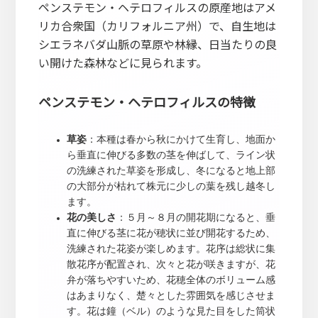
ペンステモン・ヘテロフィルスの原産地はアメ
リカ合衆国（カリフォルニア州）で、自生地は
シエラネバダ山脈の草原や林縁、日当たりの良
い開けた森林などに見られます。
ペンステモン・ヘテロフィルスの特徴
草姿
：本種は春から秋にかけて生育し、地面か
ら垂直に伸びる多数の茎を伸ばして、ライン状
の洗練された草姿を形成し、冬になると地上部
の大部分が枯れて株元に少しの葉を残し越冬し
ます。
花の美しさ
：５月～８月の開花期になると、垂
直に伸びる茎に花が穂状に並び開花するため、
洗練された花姿が楽しめます。花序は総状に集
散花序が配置され、次々と花が咲きますが、花
弁が落ちやすいため、花穂全体のボリューム感
はあまりなく、楚々とした雰囲気を感じさせま
す。花は鐘（ベル）のような見た目をした筒状