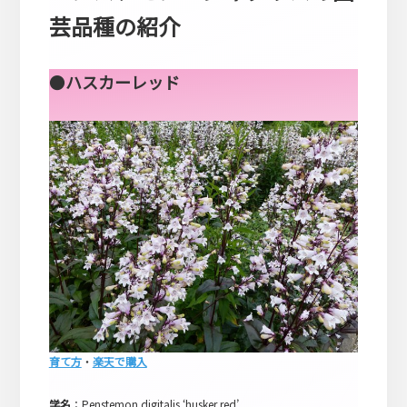
芸品種の紹介
●
ハスカーレッド
育て方
・
楽天で購入
学名
：Penstemon digitalis ‘husker red’