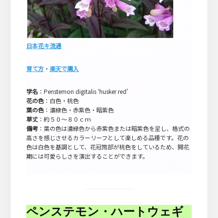
日本花キ流通
育て方
・
楽天で購入
学名
：Penstemon digitalis ‘husker red’
花の色
：白色・桃色
葉の色
：濃緑色・赤紫色・暗紫色
草丈
：約５０～８０ｃｍ
備考
：葉の色は濃緑色から赤紫色または暗紫色を呈し、格式の
高さを感じさせるカラーリーフとして楽しめる品種です。花の
色は白色を基調として、花冠筒部が桃色をしているため、開花
期には可愛らしさを演出することができます。
ペンステモン・ハートウェギ