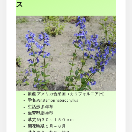
ス
原産
:アメリカ合衆国（カリフォルニア州）
学名
:Penstemon heterophyllus
生活形
:多年草
生育型
:叢生型
草丈
:約３０～１５０ｃｍ
開花時期
:５月～８月