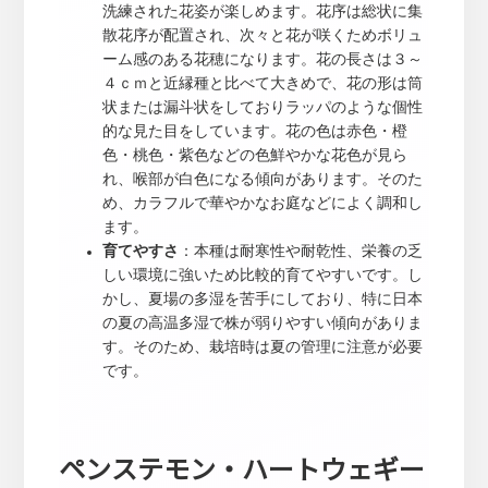
洗練された花姿が楽しめます。花序は総状に集
散花序が配置され、次々と花が咲くためボリュ
ーム感のある花穂になります。花の長さは３～
４ｃｍと近縁種と比べて大きめで、花の形は筒
状または漏斗状をしておりラッパのような個性
的な見た目をしています。花の色は赤色・橙
色・桃色・紫色などの色鮮やかな花色が見ら
れ、喉部が白色になる傾向があります。そのた
め、カラフルで華やかなお庭などによく調和し
ます。
育てやすさ
：本種は耐寒性や耐乾性、栄養の乏
しい環境に強いため比較的育てやすいです。し
かし、夏場の多湿を苦手にしており、特に日本
の夏の高温多湿で株が弱りやすい傾向がありま
す。そのため、栽培時は夏の管理に注意が必要
です。
ペンステモン・ハートウェギー