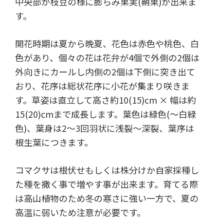
中央部が枝豆の様に膨らみ果実(蒴果)が出来ま
す。
開花時期は夏から晩夏、花色は赤色や桃色、白
色があり、個々の花は花弁が4個で外側の2個は
外向きにカールし内側の2個は下側に突き出て
おり、花序は総状花序に小花が集まり咲きま
す。草姿は直立して高さ約10(15)cm × 幅は約
15(20)cmまで成長します。葉色は緑色(～白緑
色)、葉身は2～3回羽状に浅裂～深裂、葉序は
根生葉につきます。
コマクサは根伏せもしくは株分けか自家採種し
た種を撒く事で増やす事が出来ます。育てる際
は高山植物のため冬の寒さに強い一方で、夏の
高温に弱いため注意が必要です。