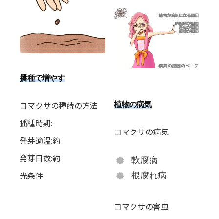
播種で増やす
コマクサの種蒔の方法
植物の病気
播種時期:
コマクサの病気
発芽適温:約
発芽日数:約
軟腐病
光条件:
根腐れ病
コマクサの害虫