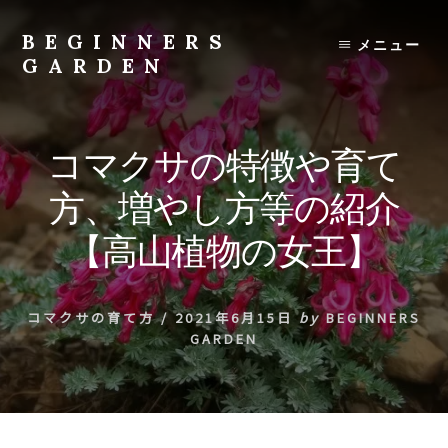
Skip
to
BEGINNERS
メニュー
content
GARDEN
植
物
の
コマクサの特徴や育て
種
類
方、増やし方等の紹介
や
育
【高山植物の女王】
て
方
の
コマクサの育て方
/
2021年6月15日
by
BEGINNERS
紹
GARDEN
介
を
行
い