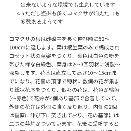
出来ないような環境でも生息しています
↳ただし盗掘も多くコマクサが消えた山も
多数あるようです
コマクサの根は砂礫中を長く伸び時に50～
100cmに達します。葉は根生葉のみで構成され
ロゼット状の草姿をつくり、葉色は白色の粉を
帯びた様な白緑色、葉身は2～3回羽状に浅裂～
深裂します。花茎は直立して高さ10～15cmま
でになり、花茎の頂部で穂状に数個の花が集ま
り総状花序をつくり、個々の花は、花色が桃色
(～赤色)で花弁が4個あり基部で合着していて、
外側の花弁は外側に強く反り返り、内側の2個
は垂直に伸び下に突き出ており、花の基部には
二つの萼片がついています。花後に受粉すると