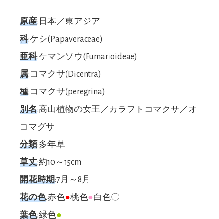
原産
:日本／東アジア
科
:ケシ(Papaveraceae)
亜科
:ケマンソウ(Fumarioideae)
属
:コマクサ(Dicentra)
種
:コマクサ(peregrina)
別名
:高山植物の女王／カラフトコマクサ／オ
コマグサ
分類
:多年草
草丈
:約10～15cm
開花時期
:7月～8月
花の色
:赤色
●
桃色
●
白色〇
葉色
:緑色
●