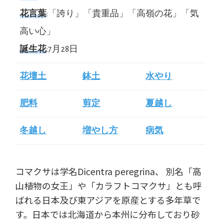
花言葉
:「誇り」「貴重品」「高嶺の花」「気
高い心」
誕生花
:7月28日
花壇土
鉢土
水やり
肥料
剪定
夏越し
冬越し
増やし方
病気
コマクサは学名Dicentra peregrina、 別名「高
山植物の女王」や「カラフトコマクサ」とも呼
ばれる日本及び東アジアを原産とする多年草で
す。日本では北海道から本州に分布しており砂