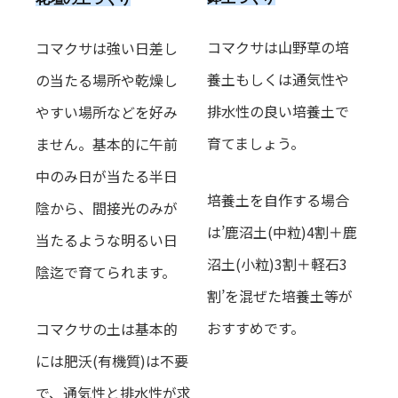
コマクサは山野草の培
コマクサは強い日差し
養土もしくは通気性や
の当たる場所や乾燥し
排水性の良い培養土で
やすい場所などを好み
育てましょう。
ません。基本的に午前
中のみ日が当たる半日
培養土を自作する場合
陰から、間接光のみが
は’鹿沼土(中粒)4割＋鹿
当たるような明るい日
沼土(小粒)3割＋軽石3
陰迄で育てられます。
割’を混ぜた培養土等が
おすすめです。
コマクサの土は基本的
には肥沃(有機質)は不要
で、通気性と排水性が求