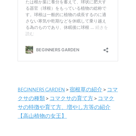
BEGINNERS GARDEN
>
宿根草の紹介
>
コマ
クサの種類
>
コマクサの育て方
>
コマク
サの特徴や育て方、増やし方等の紹介
【高山植物の女王】