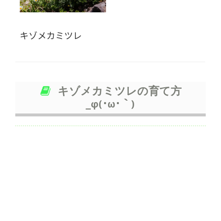
キゾメカミツレ
キゾメカミツレの育て方
_φ(･ω･｀)