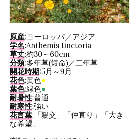
原産
:ヨーロッパ／アジア
学名
:Anthemis tinctoria
草丈
:約30～60cm
分類
:多年草(短命)／二年草
開花時期
:5月～9月
花色
:黄色
●
葉色
:緑色
●
耐暑性
:普通
耐寒性
:強い
花言葉
:「親交」「仲直り」「大き
な希望」