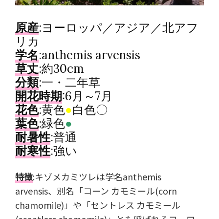
原産
:ヨーロッパ／アジア／北アフ
リカ
学名
:anthemis arvensis
草丈
:約30cm
分類
:一・二年草
開花時期
:6月～7月
花色
:黄色
●
白色〇
葉色
:緑色
●
耐暑性
:普通
耐寒性
:強い
特徴
:キゾメカミツレは学名anthemis
arvensis、別名「コーン カモミール(corn
chamomile)」や「セントレス カモミール