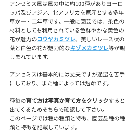
アンセミス属は属の中に約100種がありヨーロ
ッパ及びアジア、北アフリカを原産とする多年
草か一・二年草です。一般に園芸では、染色の
材料としても利用されている色鮮やかな黄色の
花が魅力の
コウヤカミツレ
、美しいレース状の
葉と白色の花が魅力的な
キゾメカミツレ
等が親
しまれています。
アンセミスは基本的には丈夫ですが過湿を苦手
にしており、また種によっては短命です。
種毎の
育て方は写真か育て方をクリック
すると
出てくるためそちらで確認して下さい。
このページでは種の種類と特徴、園芸品種の種
類と特徴を記載しています。