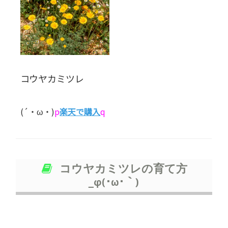
コウヤカミツレ
(´・ω・)
p
楽天で購入
q
コウヤカミツレの育て方
_φ(･ω･｀)