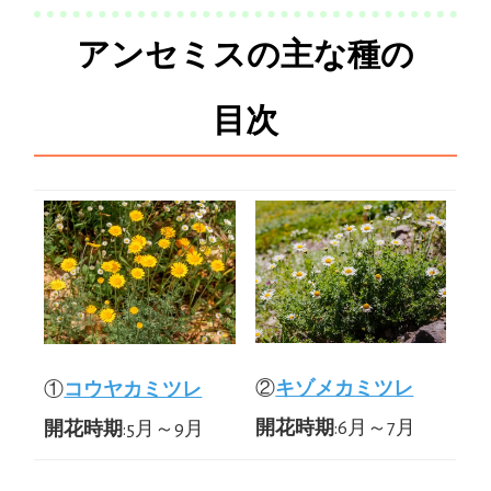
アンセミスの主な種の
目次
②
キゾメカミツレ
①
コウヤカミツレ
開花時期
:6月～7月
開花時期
:5月～9月