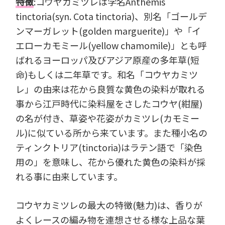
特徴
:コウヤカミツレは学名Anthemis
tinctoria(syn. Cota tinctoria)、別名「ゴールデ
ンマーガレット(golden marguerite)」や「イ
エローカモミール(yellow chamomile)」とも呼
ばれるヨーロッパ及びアジア原産の多年草(短
命)もしくは二年草です。和名「コウヤカミツ
レ」の由来は花から良質な黄色の染料が取れる
事から江戸時代に染料屋をさしたコウヤ(紺屋)
の名が付き、草姿や花姿がカミツレ(カモミー
ル)に似ている所から来ています。また種小名の
ティンクトリア(tinctoria)はラテン語で「染色
用の」を意味し、花から優れた黄色の染料が採
れる事に由来しています。
コウヤカミツレの最大の特徴(魅力)は、香りが
よくレースの編み物を連想させる様な上品な葉