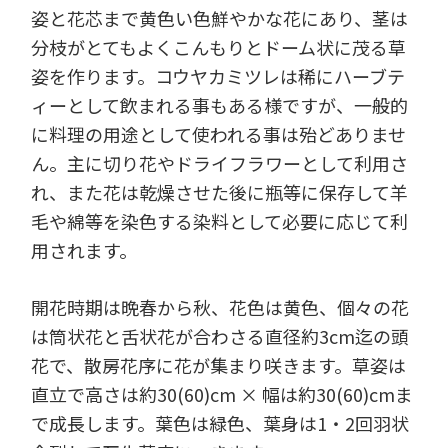
姿と花芯まで黄色い色鮮やかな花にあり、茎は
分枝がとてもよくこんもりとドーム状に茂る草
姿を作ります。コウヤカミツレは稀にハーブテ
ィーとして飲まれる事もある様ですが、一般的
に料理の用途として使われる事は殆どありませ
ん。主に切り花やドライフラワーとして利用さ
れ、また花は乾燥させた後に瓶等に保存して羊
毛や綿等を染色する染料として必要に応じて利
用されます。
開花時期は晩春から秋、花色は黄色、個々の花
は筒状花と舌状花が合わさる直径約3cm迄の頭
花で、散房花序に花が集まり咲きます。草姿は
直立で高さは約30(60)cm × 幅は約30(60)cmま
で成長します。葉色は緑色、葉身は1・2回羽状