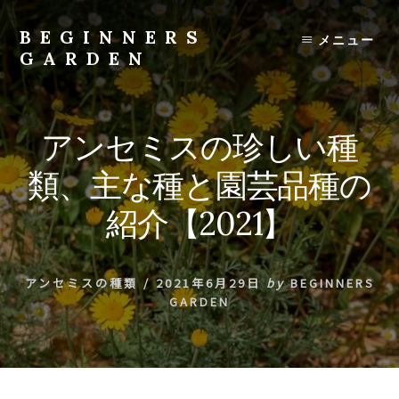
Skip
to
BEGINNERS
メニュー
content
GARDEN
植
物
の
アンセミスの珍しい種
種
類
類、主な種と園芸品種の
や
育
紹介【2021】
て
方
の
アンセミスの種類
/
2021年6月29日
by
BEGINNERS
紹
GARDEN
介
を
行
い