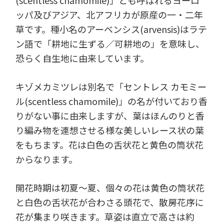
(scentless chamomile)」とも呼ばれるヨーロ
ッパ及びアジア、北アフリカが原産の一・二年
草です。種小名のアーベンシス(arvensis)はラテ
ン語で「耕地に生ずる／可耕地の」を意味し、
恐らく自生地に由来しています。
キゾメカミツレは別名で「セントレス カモミー
ル(scentless chamomile)」の名が付いており香
りがない事に由来しますが、葉はほんのりと香
り編み物を連想させる様な美しいレース状の葉
をもちます。花は白色の舌状花と黄色の筒状花
からなります。
開花時期は初夏～夏、個々の花は黄色の筒状花
と白色の舌状花が合わさる頭花で、散房花序に
花が集まり咲きます。草姿は直立で高さは約