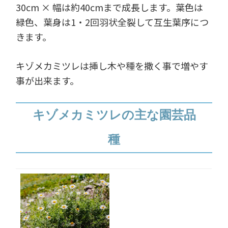
30cm × 幅は約40cmまで成長します。葉色は
緑色、葉身は1・2回羽状全裂して互生葉序につ
きます。
キゾメカミツレは挿し木や種を撒く事で増やす
事が出来ます。
キゾメカミツレの主な園芸品
種