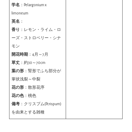
学名
：Pelargonium x
limoneum
英名
：
香り
：レモン・ライム・ロ
ーズ・ストロベリー・シナ
モン
開花時期
：4月～7月
草丈
：約30～70cm
葉の形
：腎形でふち部分が
掌状浅裂～中裂
花の形
：散形花序
花の色
：桃色
備考
：クリスプム(P.crispum)
を由来とする雑種