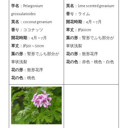
学名
：Pelargonium
英名
：Lime scented geranium
grossularioides
香り
：ライム
英名
：coconut geranium
開花時期
：4月～7月
香り
：ココナッツ
草丈
：約60cm
開花時期
：4月～7月
葉の形
：腎形でふち部分が
草丈
：約20～50cm
掌状浅裂
葉の形
：腎形でふち部分が
花の形
：散形花序
掌状浅裂
花の色
：赤色・桃色・白色
花の形
：散形花序
花の色
：桃色