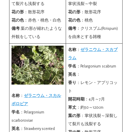
て裂片も浅裂する
掌状浅裂～中裂
花の形
：散形花序
花の形
：散形花序
花の色
：赤色・桃色・白色
花の色
：桃色
備考
:葉の形が縮れたような
備考
：クリスプム(P.crispum)
外観をしている
を由来とする雑種
名称
：
ゼラニウム・スカブ
ラム
学名
：Pelargonium scabrum
英名
：
香り
：レモン・アプリコッ
ト
名称
：
ゼラニウム・スカル
開花時期
：4月～7月
ボロビア
草丈
：約50～120cm
学名
：Pelargonium
葉の形
：掌状浅裂～深裂し
scarboroviae
て裂片も浅裂する
英名
：Strawberry scented