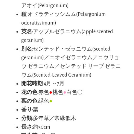
アオイ(Pelargonium)
種
:オドラティッシムム(Pelargonium
odoratissimum)
英名
:アップルゼラニウム(apple scented
geranium)
別名
:センテッド・ゼラニウム(scented
geranium)／ニオイゼラニウム／コウリョ
ウ ゼラニウム／センテッド リーブ ゼラニ
ウム(Scented-Leaved Geranium)
開花時期
:4月～7月
花の色
:赤色
●
桃色
●
白色〇
葉の色
:緑色
●
香り
:葉
分類
:多年草／常緑低木
長さ
:約30cm