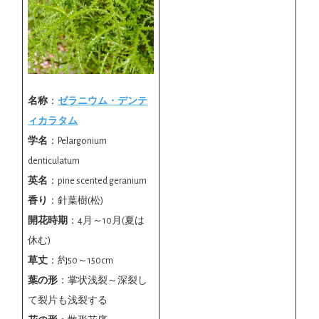
名称
：
ゼラニウム・デンテ
ィカラタム
学名
：Pelargonium
denticulatum
英名
：pine scented geranium
香り
：針葉樹(松)
開花時期
：4月～10月(夏は
休む)
草丈
：約50～150cm
葉の形
：掌状浅裂～深裂し
て裂片も浅裂する