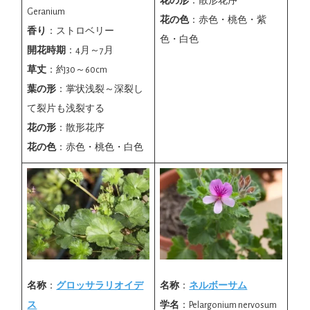
花の形
：散形花序
Geranium
花の色
：赤色・桃色・紫
香り
：ストロベリー
色・白色
開花時期
：4月～7月
草丈
：約30～60cm
葉の形
：掌状浅裂～深裂し
て裂片も浅裂する
花の形
：散形花序
花の色
：赤色・桃色・白色
名称
：
グロッサラリオイデ
名称
：
ネルボーサム
ス
学名
：Pelargonium nervosum