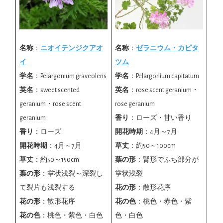
名称
：
ニオイテンジクアオ
名称
：
ゼラニウム・カピタ
イ
ツム
学名
：Pelargonium graveolens
学名
：Pelargonium capitatum
英名
：sweet scented
英名
：rose scent geranium・
geranium・rose scent
rose geranium
geranium
香り
：ローズ・甘い香り
香り
：ローズ
開花時期
：4月～7月
開花時期
：4月～7月
草丈
：約50～100cm
草丈
：約50～150cm
葉の形
：腎形でふち部分が
葉の形
：掌状浅裂～深裂し
掌状浅裂
て裂片も浅裂する
花の形
：散形花序
花の形
：散形花序
花の色
：桃色・赤色・紫
花の色
：桃色・紫色・白色
色・白色