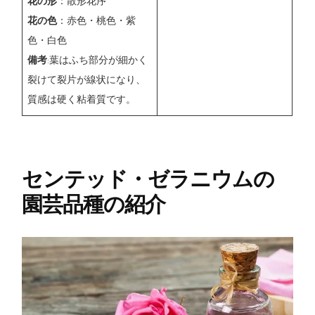
花の形
：散形花序
花の色
：赤色・桃色・紫
色・白色
備考
:葉はふち部分が細かく
裂けて裂片が線状になり、
質感は硬く粘着質です。
センテッド・ゼラニウムの
園芸品種の紹介