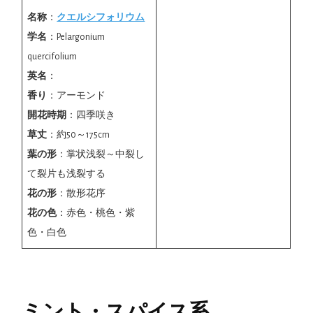
名称
：
クエルシフォリウム
学名
：Pelargonium
quercifolium
英名
：
香り
：アーモンド
開花時期
：四季咲き
草丈
：約50～175cm
葉の形
：掌状浅裂～中裂し
て裂片も浅裂する
花の形
：散形花序
花の色
：赤色・桃色・紫
色・白色
ミント・スパイス系