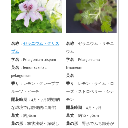
名称
：
ゼラニウム・クリス
名称
：ゼラニウム・リモニ
プム
ウム
学名
：Pelargonium crispum
学名
：Pelargonium x
英名
：lemon scented
limoneum
pelargonium
英名
：
香り
：レモン・グレープフ
香り
：レモン・ライム・ロ
ルーツ・ピーチ
ーズ・ストロベリー・シナ
開花時期
：4月～7月(理想的
モン
な環境では散発的に周年)
開花時期
：4月～7月
草丈
：約70cm
草丈
：約30～70cm
葉の形
：掌状浅裂～深裂し
葉の形
：腎形でふち部分が