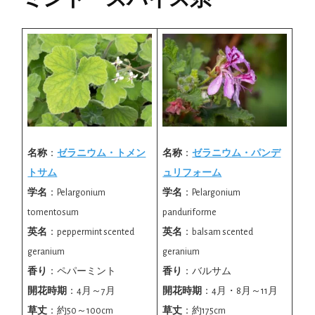
名称
：
ゼラニウム・トメン
名称
：
ゼラニウム・パンデ
トサム
ュリフォーム
学名
：Pelargonium
学名
：Pelargonium
tomentosum
panduriforme
英名
：peppermint scented
英名
：balsam scented
geranium
geranium
香り
：ペパーミント
香り
：バルサム
開花時期
：4月～7月
開花時期
：4月・8月～11月
草丈
：約50～100cm
草丈
：約175cm