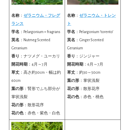
名称
：
ゼラニウム・フレグ
名称
：
ゼラニウム・トレン
ランス
ト
学名
：Pelargonium × fragrans
学名
：Pelargonium ‘torento’
英名
：Nutmeg Scented
英名
：Ginger Scented
Geranium
Geranium
香り
：ナツメグ・ユーカリ
香り
：ジンジャー
開花時期
：4月～7月
開花時期
：6月～7月
草丈
：高さ約30cm・幅は約
草丈
：約30～50cm
60cm
葉の形
：掌状浅裂
葉の形
：腎形でふち部分が
花の形
：散形花序
掌状浅裂
花の色
：赤色・桃色
花の形
：散形花序
花の色
：赤色・紫色・白色