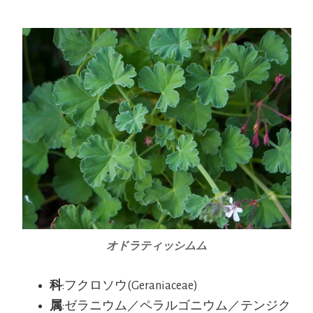
オドラティッシムム
科
:フクロソウ(Geraniaceae
)
属
:ゼラニウム／ペラルゴニウム／テンジク