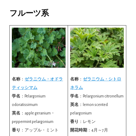
フルーツ系
名称
：
ゼラニウム・オドラ
名称
：
ゼラニウム・シトロ
ティッシマム
ネラム
学名
：Pelargonium
学名
：Pelargonium citronellum
odoratissimum
英名
：lemon scented
英名
：apple geranium・
pelargonium
peppermint pelargonium
香り
：レモン
香り
：アップル・ミント
開花時期
：4月～7月