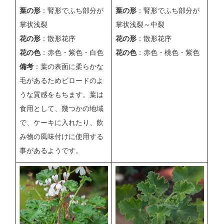
葉の形
：腎形でふち部分が
葉の形
：腎形でふち部分が
掌状浅裂
掌状浅裂～中裂
花の形
：散形花序
花の形
：散形花序
花の色
：赤色・紫色・白色
花の色
：赤色・桃色・紫色
備考
：葉の表面に柔らかな
毛があるためビロードのよ
うな質感をもちます。葉は
食用として、幾つかの地域
で、ケーキに入れたり、飲
み物の風味付けに使用する
事があるようです。