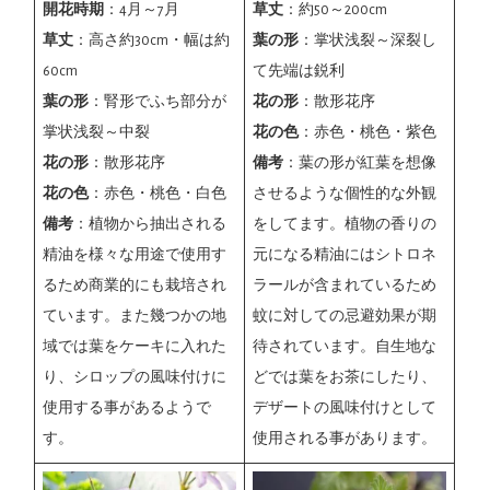
開花時期
：4月～7月
草丈
：約50～200cm
草丈
：高さ約30cm・幅は約
葉の形
：掌状浅裂～深裂し
60cm
て先端は鋭利
葉の形
：腎形でふち部分が
花の形
：散形花序
掌状浅裂～中裂
花の色
：赤色・桃色・紫色
花の形
：散形花序
備考
：葉の形が紅葉を想像
花の色
：赤色・桃色・白色
させるような個性的な外観
備考
：植物から抽出される
をしてます。植物の香りの
精油を様々な用途で使用す
元になる精油にはシトロネ
るため商業的にも栽培され
ラールが含まれているため
ています。また幾つかの地
蚊に対しての忌避効果が期
域では葉をケーキに入れた
待されています。自生地な
り、シロップの風味付けに
どでは葉をお茶にしたり、
使用する事があるようで
デザートの風味付けとして
す。
使用される事があります。