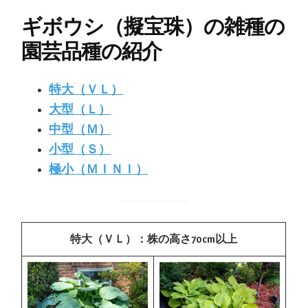
ギボウシ（擬宝珠）の雑種の
園芸品種の紹介
特大（ＶＬ）
大型（Ｌ）
中型（Ｍ）
小型（Ｓ）
極小（ＭＩＮＩ）
特大（ＶＬ）：株の高さ70cm以上