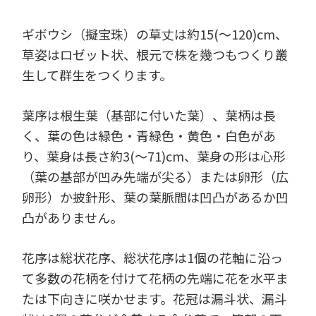
ギボウシ（擬宝珠）の草丈は約15(～120)cm、
草姿はロゼット状、根元で株を幾つもつくり叢
生して群生をつくります。
葉序は根生葉（基部に付いた葉）、葉柄は長
く、葉の色は緑色・青緑色・黄色・白色があ
り、葉身は長さ約3(～71)cm、葉身の形は心形
（葉の基部が凹み先端が尖る）または卵形（広
卵形）か披針形、葉の葉脈間は凹凸があるか凹
凸がありません。
花序は総状花序、総状花序は1個の花軸に沿っ
て多数の花柄を付けて花柄の先端に花を水平ま
たは下向きに咲かせます。花冠は漏斗状、漏斗