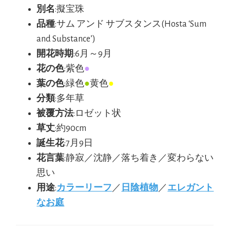
別名
:擬宝珠
品種
:サム アンド サブスタンス(Hosta ‘Sum
and Substance’)
開花時期
:6月～9月
花の色
:紫色
●
葉の色
:緑色
●
黄色
●
分類
:多年草
被覆方法
:ロゼット状
草丈
:約90cm
誕生花
:7月9日
花言葉
:静寂／沈静／落ち着き／変わらない
思い
用途
:
カラーリーフ
／
日陰植物
／
エレガント
なお庭