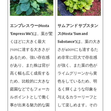
サム アンド サブスタン
エンプレス ウー(Hosta
ス(Hosta ‘Sum and
‘Empress Wu’)
は、葉が驚
Substance’)
は、葉の大き
くほどに大きく最大
さが40cmにも達するた
71cmに達する大きさが
め非常に巨大で存在感
あるため、強い存在感
が強く、また葉の色が
があり、また株は背が
ライムグリーンから黄
高く幅も広く成長する
色をしているため、明
ため、比較的に大きな
るく輝くような印象を
庭園などでもフォーカ
与えるカラーリーフと
ルポイントとして働く
して楽しめます。その
事が出来る魅力的な園