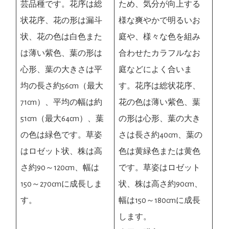
ため、気分が向上する
芸品種です。花序は総
様な爽やかで明るいお
状花序、花の形は漏斗
庭や、様々な色を組み
状、花の色は白色また
合わせたカラフルなお
は薄い紫色、葉の形は
庭などによく合いま
心形、葉の大きさは平
す。花序は総状花序、
均の長さ約56cm（最大
花の色は薄い紫色、葉
71cm）、平均の幅は約
の形は心形、葉の大き
51cm（最大64cm）、葉
さは長さ約40cm、葉の
の色は緑色です。草姿
色は黄緑色または黄色
はロゼット状、株は高
です。草姿はロゼット
さ約90～120cm、幅は
状、株は高さ約90cm、
150～270cmに成長しま
幅は150～180cmに成長
す。
します。