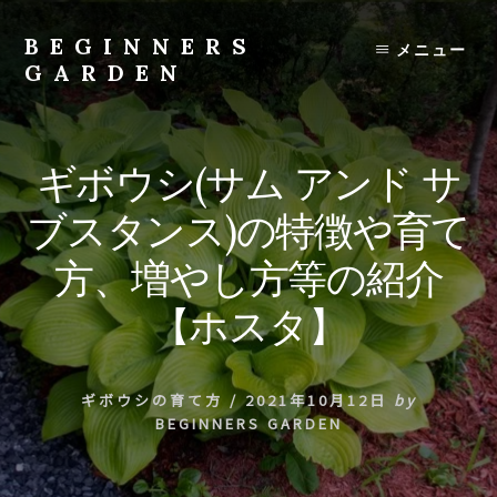
Skip
to
BEGINNERS
メニュー
content
GARDEN
植
物
の
ギボウシ(サム アンド サ
種
類
ブスタンス)の特徴や育て
や
育
方、増やし方等の紹介
て
方
【ホスタ】
の
紹
介
ギボウシの育て方
/
2021年10月12日
by
を
BEGINNERS GARDEN
行
い