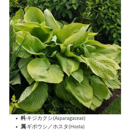
科
:キジカクシ(Asparagaceae)
属
:ギボウシ／ホスタ(Hosta)