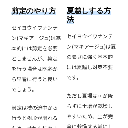
夏越しする方
剪定のやり方
法
セイヨウイワナンテ
セイヨウイワナンテ
ン(マキアージュ)は基
ン(マキアージュ)は夏
本的には剪定を必要
の暑さに強く基本的
としませんが、剪定
には夏越し対策不要
を行う場合は晩冬か
です。
ら早春に行うと良い
でしょう。
ただし夏場は雨が降
らずに土壌が乾燥し
剪定は枝の途中から
やすいため、土が完
行うと樹形が崩れる
全に乾燥する前にし
ため、枯れた枝や古