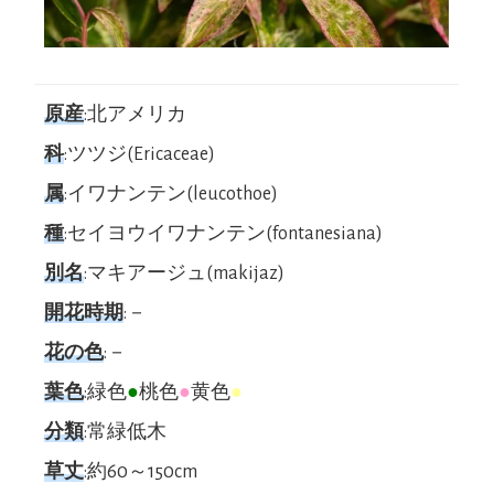
原産
:北アメリカ
科
:ツツジ(Ericaceae)
属
:イワナンテン(leucothoe)
種
:セイヨウイワナンテン(fontanesiana)
別名
:マキアージュ(makijaz)
開花時期
:－
花の色
:－
葉色
:緑色
●
桃色
●
黄色
●
分類
:常緑低木
草丈
:約60～150cm