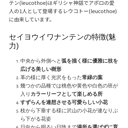
テン(leucothoe)はギリシャ神話でアポロの愛
人の1人として登場するレウコトー(leucothoe)
に由来しています。
セイヨウイワナンテンの特徴(魅
力)
中央から外側へと
弧を描く様に優雅に枝を
広げる美しい樹形
革の様に厚く光沢をもった
常緑の葉
幾つかの品種では桃色や黄色や白色の班が
入り
カラーリーフとして楽しめる所
すずらんを連想させる可愛らしい小花
枝から下垂する様に沢山の小花が連なりぶ
ら下がる花姿
日向から明るい日陰まで
場所を選ばずに育