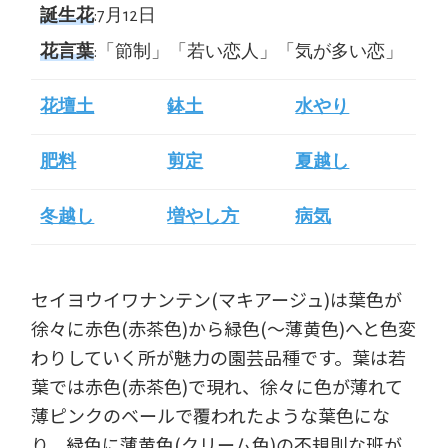
誕生花
:7月12日
花言葉
:「節制」「若い恋人」「気が多い恋」
花壇土
鉢土
水やり
肥料
剪定
夏越し
冬越し
増やし方
病気
セイヨウイワナンテン(マキアージュ)は葉色が
徐々に赤色(赤茶色)から緑色(～薄黄色)へと色変
わりしていく所が魅力の園芸品種です。葉は若
葉では赤色(赤茶色)で現れ、徐々に色が薄れて
薄ピンクのベールで覆われたような葉色にな
り、緑色に薄黄色(クリーム色)の不規則な班が