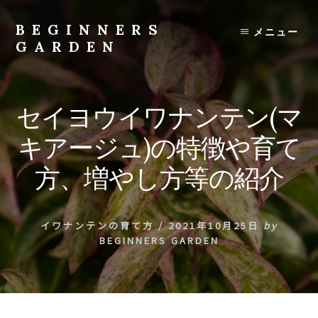
Skip
to
BEGINNERS
メニュー
content
GARDEN
植
物
の
セイヨウイワナンテン(マ
種
類
キアージュ)の特徴や育て
や
育
方、増やし方等の紹介
て
方
の
イワナンテンの育て方
/
2021年10月25日
by
紹
BEGINNERS GARDEN
介
を
行
い