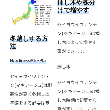
挿し木や株分
けで増やす
セイヨウイワナンテ
ン(マキアージュ)は挿
冬越しする方
し木によって増やす
法
事ができます。
Hardiness:5b～9
a
挿し木
セイヨウイワナンテ
セイヨウイワナンテ
ン(マキアージュ)は耐
ン(マキアージュ)の挿
寒性が高く冬越しの
し木時期は初夏から
準備をする必要は基
夏が適します。この