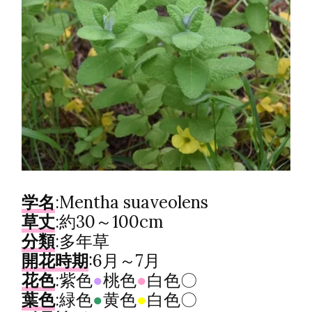
学名
:Mentha suaveolens
草丈
:約30～100cm
分類
:多年草
開花時期
:6月～7月
花色
:紫色
●
桃色
●
白色〇
葉色
:緑色
●
黄色
●
白色〇