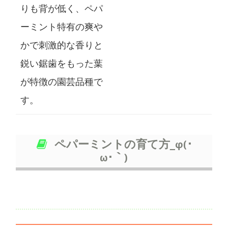
りも背が低く、ペパ
ーミント特有の爽や
かで刺激的な香りと
鋭い鋸歯をもった葉
が特徴の園芸品種で
す。
ペパーミントの育て方_φ(･
ω･｀)