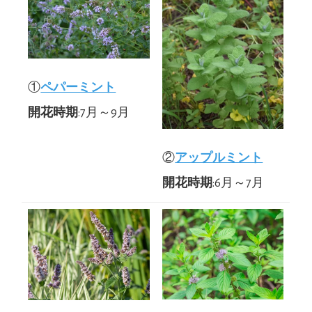
①
ペパーミント
開花時期
:7月～9月
②
アップルミント
開花時期
:6月～7月