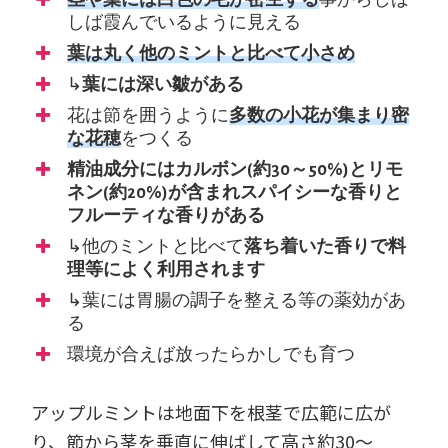
茎や葉には白色の毛が密生する
事からしば
しば霞んでいるように見える
葉は丸く他のミントと比べて小さめ
↳
葉には深い皺がある
花は節を囲うように
多数の小花が集まり密
な花穂
をつくる
精油成分にはカルボン(約30～50%)とリモ
ネン(約20%)が含まれスパイシーな香りと
フルーティな香りがある
↳他のミントと比べて
落ち着いた香りで料
理等によく利用されます
↳葉には胃腸の調子を整える等の薬効があ
る
環境が合えば放ったらかしでも育つ
アップルミントは地面下を根茎で広範に広が
り、節から茎を垂直に伸ばして高さ約30～