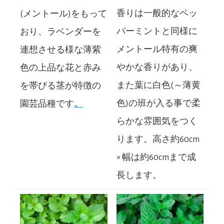
香りは一般的なペッ
(メントール)をもって
パーミントと同様に
おり、ラベンダーを
メントール特有の爽
連想させる様な薄紫
やかな香りがあり、
色の上品な花と赤み
また葉に白色(～薄黄
を帯びる茎が特徴の
色)の班が入る事で柔
園芸品種です
。
らかな雰囲気をつく
ります。高さ約60cm
× 幅は約60cmまで成
長します。