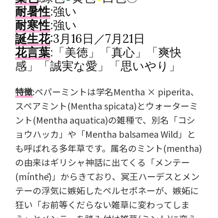
耐暑性
:強い
耐寒性
:強い
誕生花
:3月16日／7月21日
花言葉
:「美徳」「真心」「爽快
感」「誠実な愛」「思いやり」
特徴
:ペパーミントは学名Mentha × piperita、
スペアミント(Mentha spicata)とウォーターミ
ント(Mentha aquatica)の雑種で、別名「コシ
ョウハッカ」や「Mentha balsamea Wild」と
も呼ばれる多年草です。属名のミント(mentha)
の由来はギリシャ神話に出てくる「メンテー
(mínthē)」からきており、冥王ハーデスとメン
テーの浮気に嫉妬したペルセポネーが、嫉妬に
狂い「お前等くだらない雑草に変わってしま