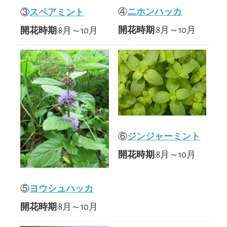
④
ニホンハッカ
③
スペアミント
開花時期
:8月～10月
開花時期
:8月～10月
⑥
ジンジャーミント
開花時期
:8月～10月
⑤
ヨウシュハッカ
開花時期
:8月～10月