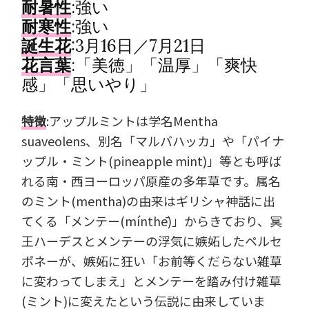
耐暑性
:強い
耐寒性
:強い
誕生花
:3月16日／7月21日
花言葉
:「美徳」「温厚」「爽快
感」「思いやり」
特徴
:アップルミントは学名Mentha
suaveolens、別名「マルバハッカ」や「パイナ
ップル・ミント(pineapple mint)」等とも呼ば
れる南・西ヨーロッパ原産の多年草です。属名
のミント(mentha)の由来はギリシャ神話に出
てくる「メンテー(mínthē)」からきており、冥
王ハーデスとメンテーの浮気に嫉妬したペルセ
ポネーが、嫉妬に狂い「お前等くだらない雑草
に変わってしまえ」とメンテーを踏み付け雑草
(ミント)に変えたという伝説に由来していま