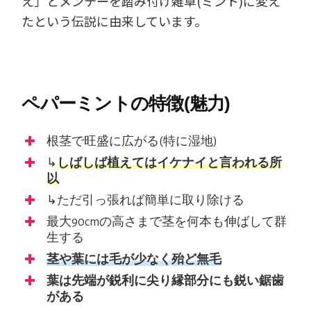
え」とメンテーを踏み付け雑草(ミント)に変え
たという伝説に由来しています。
ペパーミントの特徴(魅力)
根茎で旺盛に広がる(特に湿地)
↳
しばしば植えてはイケナイと言われる所
以
↳ただ引っ張れば簡単に取り除ける
最大90cmの高さまで茎を何本も伸ばして群
生する
茎や葉には毛が少なく殆ど無毛
葉は先端が鋭利に尖り縁部分にも鋭い鋸歯
がある