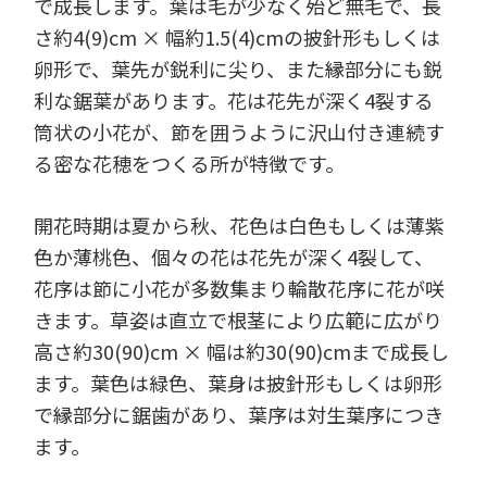
で成長します。葉は毛が少なく殆ど無毛で、長
さ約4(9)cm × 幅約1.5(4)cmの披針形もしくは
卵形で、葉先が鋭利に尖り、また縁部分にも鋭
利な鋸葉があります。花は花先が深く4裂する
筒状の小花が、節を囲うように沢山付き連続す
る密な花穂をつくる所が特徴です。
開花時期は夏から秋、花色は白色もしくは薄紫
色か薄桃色、個々の花は花先が深く4裂して、
花序は節に小花が多数集まり輪散花序に花が咲
きます。草姿は直立で根茎により広範に広がり
高さ約30(90)cm × 幅は約30(90)cmまで成長し
ます。葉色は緑色、葉身は披針形もしくは卵形
で縁部分に鋸歯があり、葉序は対生葉序につき
ます。