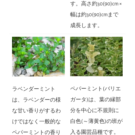
す。高さ約30(90)cm ×
幅は約30(90)cmまで
成長します。
ペパーミント(バリエ
ラベンダーミント
ガータ)は、葉の縁部
は、ラベンダーの様
分を中心に不規則に
な甘い香りがするわ
白色(～薄黄色)の班が
けではなく一般的な
入る園芸品種です。
ペパーミントの香り