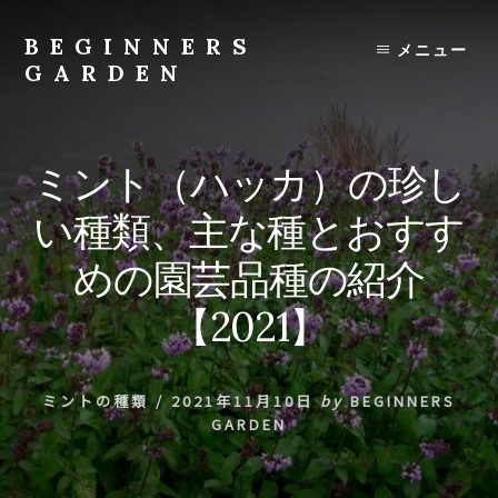
Skip
to
BEGINNERS
メニュー
content
GARDEN
植
物
の
ミント（ハッカ）の珍し
種
類
い種類、主な種とおすす
や
育
めの園芸品種の紹介
て
方
【2021】
の
紹
介
ミントの種類
/
2021年11月10日
by
BEGINNERS
を
GARDEN
行
い