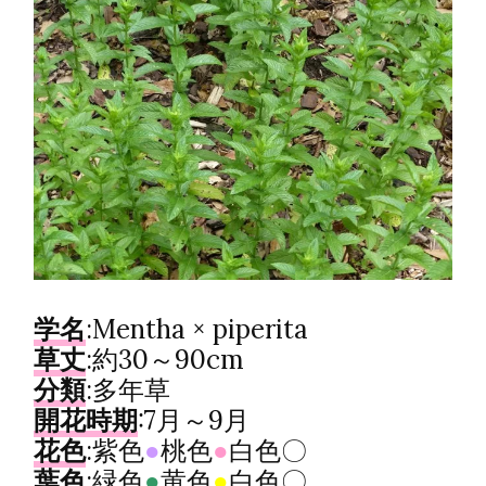
学名
:Mentha × piperita
草丈
:約30～90cm
分類
:多年草
開花時期
:7月～9月
花色
:紫色
●
桃色
●
白色〇
葉色
:緑色
●
黄色
●
白色〇