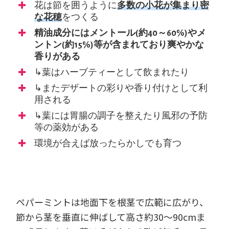
花は節を囲うように
多数の小花が集まり密
な花穂
をつくる
精油成分にはメントール(約40～60%)やメ
ントン(約15%)等が含まれており爽やかな
香りがある
↳葉はハーブティーとして飲まれたり
↳またデザートの彩りや香り付けとして利
用される
↳葉には胃腸の調子を整えたり風邪の予防
等の薬効がある
環境が合えば放ったらかしでも育つ
ペパーミントは地面下を根茎で広範に広がり、
節から茎を垂直に伸ばして高さ約30～90cmま