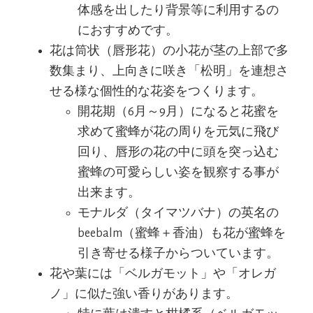
体感を出したり背景等に利用するの
におすすめです。
花は筒状（唇形花）の小花が茎の上部で多
数集まり、上向きに咲き「松明」を連想さ
せる様な個性的な花姿をつくります。
開花期（6月～9月）になると花蜜を
求めて蜜蜂が花の周りを元気に飛び
回り、唇形の花の中に頭を突っ込む
蜜蜂の可愛らしい姿を観察する事が
出来ます。
モナルダ（タイマツバナ）の英名の
beebalm（蜜蜂＋香油）も花が蜜蜂を
引き寄せる様子からついています。
花や葉には「ベルガモット」や「オレガ
ノ」に似た強い香りがあります。