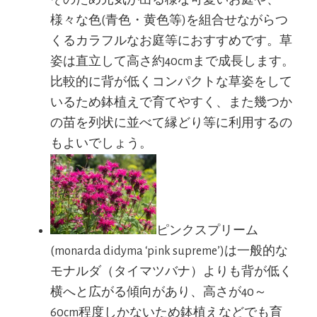
そのため元気が出る様な可愛いお庭や、
様々な色(青色・黄色等)を組合せながらつ
くるカラフルなお庭等におすすめです。草
姿は直立して高さ約40cmまで成長します。
比較的に背が低くコンパクトな草姿をして
いるため鉢植えで育てやすく、また幾つか
の苗を列状に並べて縁どり等に利用するの
もよいでしょう。
ピンクスプリーム
(monarda didyma ‘pink supreme’)は一般的な
モナルダ（タイマツバナ）よりも背が低く
横へと広がる傾向があり、高さが40～
60cm程度しかないため鉢植えなどでも育