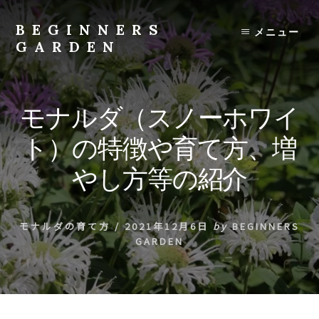
Skip
to
BEGINNERS
メニュー
content
GARDEN
植
物
の
モナルダ（スノーホワイ
種
類
ト）の特徴や育て方、増
や
育
やし方等の紹介
て
方
の
モナルダの育て方
/
2021年12月6日
by
BEGINNERS
紹
GARDEN
介
を
行
い