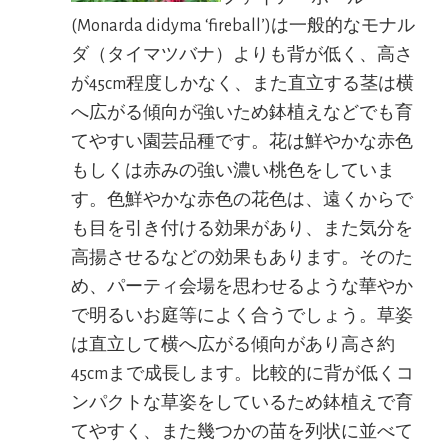
(Monarda didyma ‘fireball’)は一般的なモナル
ダ（タイマツバナ）よりも背が低く、高さ
が45cm程度しかなく、また直立する茎は横
へ広がる傾向が強いため鉢植えなどでも育
てやすい園芸品種です。花は鮮やかな赤色
もしくは赤みの強い濃い桃色をしていま
す。色鮮やかな赤色の花色は、遠くからで
も目を引き付ける効果があり、また気分を
高揚させるなどの効果もあります。そのた
め、パーティ会場を思わせるような華やか
で明るいお庭等によく合うでしょう。草姿
は直立して横へ広がる傾向があり高さ約
45cmまで成長します。比較的に背が低くコ
ンパクトな草姿をしているため鉢植えで育
てやすく、また幾つかの苗を列状に並べて