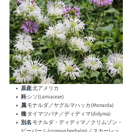
原産
:北アメリカ
科
:シソ(Lamiaceae
)
属
:モナルダ／ヤグルマハッカ(Monarda)
種
:タイマツバナ／ディディマ(didyma)
別名
:モナルダ・ディディマ／クリムゾン・
ビーバーム(crimson beebalm)／スカーレッ