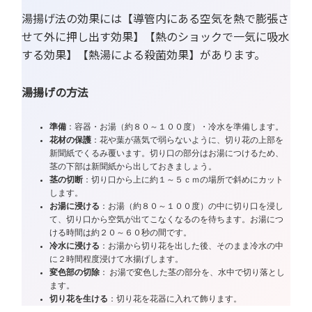
湯揚げ法の効果には【導管内にある空気を熱で膨張さ
せて外に押し出す効果】【熱のショックで一気に吸水
する効果】【熱湯による殺菌効果】があります。
湯揚げの方法
準備
：容器・お湯（約８０～１００度）・冷水を準備します。
花材の保護
：花や葉が蒸気で弱らないように、切り花の上部を
新聞紙でくるみ覆います。切り口の部分はお湯につけるため、
茎の下部は新聞紙から出しておきましょう。
茎の切断
：切り口から上に約１～５ｃｍの場所で斜めにカット
します。
お湯に浸ける
：お湯（約８０～１００度）の中に切り口を浸し
て、切り口から空気が出てこなくなるのを待ちます。お湯につ
ける時間は約２０～６０秒の間です。
冷水に浸ける
：お湯から切り花を出した後、そのまま冷水の中
に２時間程度浸けて水揚げします。
変色部の切除
： お湯で変色した茎の部分を、水中で切り落とし
ます。
切り花を生ける
：切り花を花器に入れて飾ります。