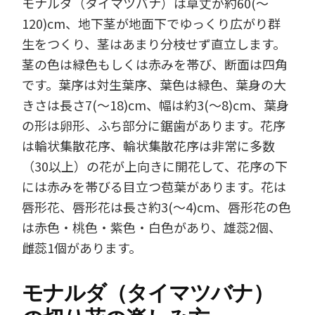
モナルダ（タイマツバナ）は草丈が約60(～
120)cm、地下茎が地面下でゆっくり広がり群
生をつくり、茎はあまり分枝せず直立します。
茎の色は緑色もしくは赤みを帯び、断面は四角
です。葉序は対生葉序、葉色は緑色、葉身の大
きさは長さ7(～18)cm、幅は約3(～8)cm、葉身
の形は卵形、ふち部分に鋸歯があります。花序
は輪状集散花序、輪状集散花序は非常に多数
（30以上）の花が上向きに開花して、花序の下
には赤みを帯びる目立つ苞葉があります。花は
唇形花、唇形花は長さ約3(～4)cm、唇形花の色
は赤色・桃色・紫色・白色があり、雄蕊2個、
雌蕊1個があります。
モナルダ（タイマツバナ）