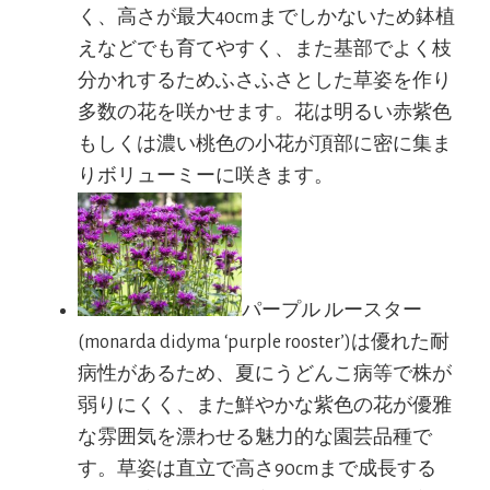
く、高さが最大40cmまでしかないため鉢植
えなどでも育てやすく、また基部でよく枝
分かれするためふさふさとした草姿を作り
多数の花を咲かせます。花は明るい赤紫色
もしくは濃い桃色の小花が頂部に密に集ま
りボリューミーに咲きます。
パープル ルースター
(monarda didyma ‘purple rooster’)は優れた耐
病性があるため、夏にうどんこ病等で株が
弱りにくく、また鮮やかな紫色の花が優雅
な雰囲気を漂わせる魅力的な園芸品種で
す。草姿は直立で高さ90cmまで成長する