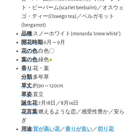
ト・ビーバーム(scarlet beebalm)／オスウェ
ゴ・ティー(Oswego tea)／ベルガモット
(bergamot)
品種
:スノーホワイト(monarda ‘snow white’)
開花時期
:6月～9月
花の色
:白色〇
葉の色
:緑色
●
香り
:花・葉
分類
:多年草
草丈
:約90～120cm
草姿
:直立
誕生花
:7月18日／8月14日
花言葉
:燃えるような恋／感受性豊か／安ら
ぎ
用途
:
背が高い花
／
香りが良い
／
切り花