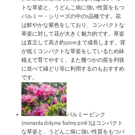
トな草姿と、うどんこ病に強い性質をもつ
バルミー・シリーズの中の1品種です。花
は鮮やかな紫色をしており、コンパクトな
草姿に対して花が大きく魅力的です。草姿
は直立して高さ約30cmまで成長します。背
が低くコンパクトな草姿をしているため鉢
植えで育てやすく、また幾つかの苗を列状
に並べて縁どり等に利用するのもおすすめ
です。
バルミー ピンク
(monarda didyma ‘balmy pink’)はコンパクト
な草姿と、うどんこ病に強い性質をもつバ