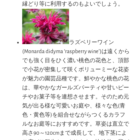
縁どり等に利用するのもよいでしょう。
ラズベリーワイン
(Monarda didyma ‘raspberry wine’)は遠くから
でも強く目をひく濃い桃色の花色と、頂部
で小花が密集して咲くボリューミーな花姿
が魅力の園芸品種です。鮮やかな桃色の花
は、華やかなガールズパーティや甘いピー
チやお菓子等を連想させます。そのため元
気が出る様な可愛いお庭や、様々な色(青
色・黄色等)を組合せながらつくるカラフ
ルなお庭等におすすめです。草姿は直立で
高さ90～120cmまで成長して、地下茎によ