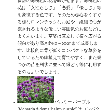
多数の薄桃色の花を咲かせます。薄桃色の
花は「女性らしさ」「恋愛」「優しさ」等
を象徴する色です。そのため恋心をくすぐ
る様なロマンチックなお庭や、繊細で心が
癒されるような優しい雰囲気のお庭などに
よくあいます。草姿は直立して横へ広がる
傾向があり高さ約40～60cmまで成長しま
す。比較的に背が低くコンパクトな草姿を
しているため鉢植えで育てやすく、また幾
つかの苗を列状に並べて縁どり等に利用す
るのもよいでしょう。
バルミー パープル
(Monarda didyma ‘balmy purple’)はコンパク