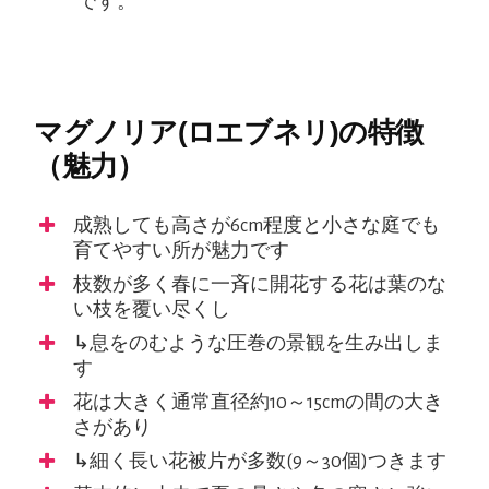
です。
マグノリア(ロエブネリ)の特徴
（魅力）
成熟しても高さが6cm程度と小さな庭でも
育てやすい所が魅力です
枝数が多く春に一斉に開花する花は葉のな
い枝を覆い尽くし
↳息をのむような圧巻の景観を生み出しま
す
花は大きく通常直径約10～15cmの間の大き
さがあり
↳細く長い花被片が多数(9～30個)つきます