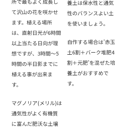
所で最もよく成長し
養土は保水性と通気
て沢山の花を咲かせ
性のバランスよい土
ます。植える場所
を使いましょう。
は、直射日光が6時間
自作する場合は’赤玉
以上当たる日向が理
土6割＋バーク堆肥4
想ですが、3時間～5
割＋元肥’を混ぜた培
時間の半日影までに
養土がおすすめで
植える事が出来ま
す。
す。
マグノリア(メリル)は
通気性がよく有機質
に富んだ肥沃な土壌