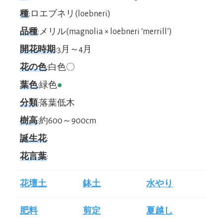
種
:ロエブネリ(loebneri)
品種
:メリル(magnolia × loebneri ‘merrill’)
開花時期
:3月～4月
花の色
:白色〇
葉色
:緑色
●
分類
:落葉低木
樹高
:約600～900cm
誕生花
:
花言葉
:
花壇土
鉢土
水やり
肥料
剪定
夏越し