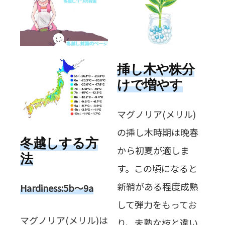
挿し木や株分
けで増やす
マグノリア(メリル)
の挿し木時期は晩春
冬越しする方
から初夏が適しま
法
す。この頃になると
新鞘がある程度成熟
Hardiness:5b～9a
して弾力をもってお
マグノリア(メリル)は
り、未熟な枝と違い