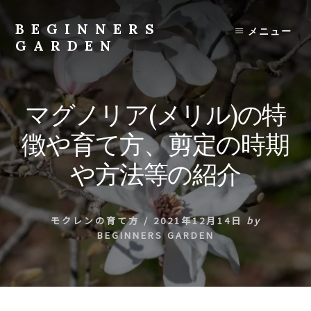
Skip
to
BEGINNERS
メニュー
content
GARDEN
植
物
の
マグノリア(メリル)の特
種
類
徴や育て方、剪定の時期
や
育
や方法等の紹介
て
方
の
モクレンの育て方
/
2021年12月14日
by
紹
BEGINNERS GARDEN
介
を
行
い