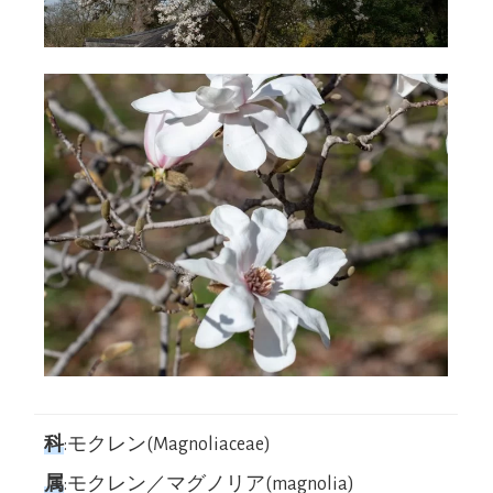
科
:モクレン(Magnoliaceae)
属
:モクレン／マグノリア(magnolia)