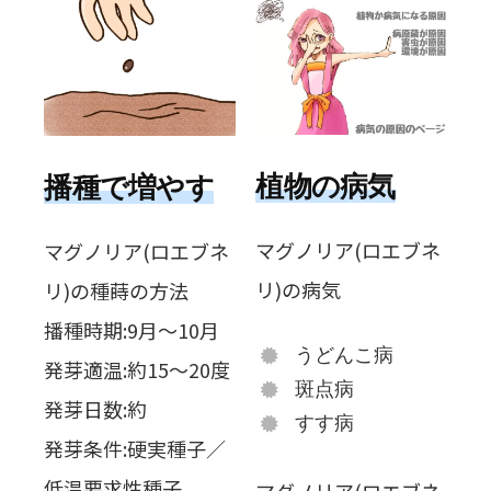
植物の病気
播種で増やす
マグノリア(ロエブネ
マグノリア(ロエブネ
リ)の病気
リ)の種蒔の方法
播種時期:9月～10月
うどんこ病
発芽適温:約15～20度
斑点病
発芽日数:約
すす病
発芽条件:硬実種子／
低温要求性種子