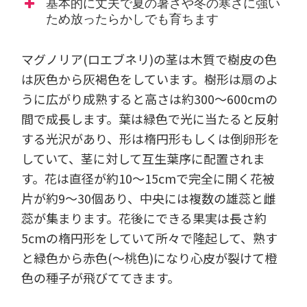
基本的に丈夫で夏の暑さや冬の寒さに強い
ため放ったらかしでも育ちます
マグノリア(ロエブネリ)の茎は木質で樹皮の色
は灰色から灰褐色をしています。樹形は扇のよ
うに広がり成熟すると高さは約300～600cmの
間で成長します。葉は緑色で光に当たると反射
する光沢があり、形は楕円形もしくは倒卵形を
していて、茎に対して互生葉序に配置されま
す。花は直径が約10～15cmで完全に開く花被
片が約9～30個あり、中央には複数の雄蕊と雌
蕊が集まります。花後にできる果実は長さ約
5cmの楕円形をしていて所々で隆起して、熟す
と緑色から赤色(～桃色)になり心皮が裂けて橙
色の種子が飛びててきます。