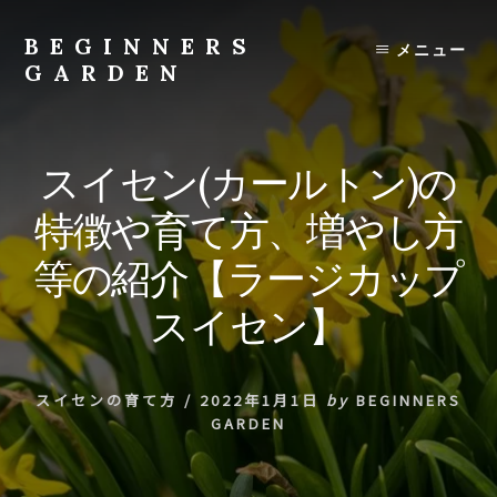
Skip
to
BEGINNERS
メニュー
content
GARDEN
植
物
の
スイセン(カールトン)の
種
類
特徴や育て方、増やし方
や
育
等の紹介【ラージカップ
て
方
スイセン】
の
紹
介
スイセンの育て方
/
2022年1月1日
by
BEGINNERS
を
GARDEN
行
い