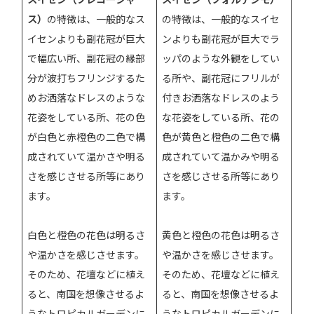
ス）
の特徴は、一般的なス
の特徴は、一般的なスイセ
イセンよりも副花冠が巨大
ンよりも副花冠が巨大でラ
で幅広い所、副花冠の縁部
ッパのような外観をしてい
分が波打ちフリンジするた
る所や、副花冠にフリルが
めお洒落なドレスのような
付きお洒落なドレスのよう
花姿をしている所、花の色
な花姿をしている所、花の
が白色と赤橙色の二色で構
色が黄色と橙色の二色で構
成されていて温かさや明る
成されていて温かみや明る
さを感じさせる所等にあり
さを感じさせる所等にあり
ます。
ます。
白色と橙色の花色は明るさ
黄色と橙色の花色は明るさ
や温かさを感じさせます。
や温かさを感じさせます。
そのため、花壇などに植え
そのため、花壇などに植え
ると、南国を想像させるよ
ると、南国を想像させるよ
うなトロピカルガーデンに
うなトロピカルガーデンに