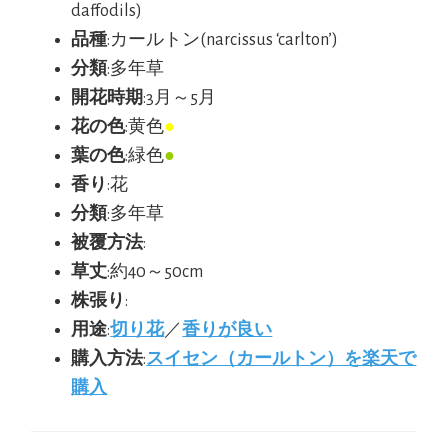
daffodils)
品種
:カールトン(narcissus ‘carlton’)
分類
:多年草
開花時期
:3月～5月
花の色
:黄色
●
葉の色
:緑色
●
香り
:花
分類
:多年草
被覆方法
:
草丈
:約40～50cm
株張り
:
用途
:
切り花
／
香りが良い
購入方法
:
スイセン（カールトン）を楽天で
購入