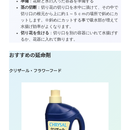
準備
：花材と水の入った容器を準備する
茎の切断
：切り花の切り口を水中に漬けて、その中で
切り口の根元から上に約１～５ｃｍの場所で斜めにカ
ットします。※斜めにカットする事で吸水部が増えて
水揚げ効率がよくなります。
切り花を生ける
：切り口を別の容器にいれて水揚げす
るか、花器に入れて飾ります。
おすすめの延命剤
クリザール・フラワーフード