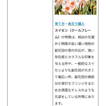
育て方
・
楽天で購入
スイセン（クールフレー
ム）
の特徴は、純白の花被
片と明度の低い濃い橙色の
副花冠の色の対比が、強い
存在感とカラフルな印象を
与える所や、一般的なスイ
センよりも副花冠が大きく
て幅広い所、副花冠の縁部
分が波打ちフリンジするた
めお洒落なドレスのような
花姿をしている所等にあり
ます。