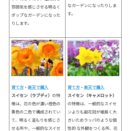
なガーデンになったりしま
雰囲気を感じさせる明るく
す。
ポップなガーデンになった
りします。
育て方
・
楽天で購入
育て方
・
楽天で購入
スイセン（ラブディ）
の特
スイセン（キャメロット）
徴は、花の色が濃い橙色の
の特徴は、一般的なスイセ
黄色の二色で構成されてい
ンよりも副花冠が細長く大
て、明るく温もりを感じさ
きいためラッパのような個
せる所や、一般的なスイセ
性的 な外観をつくる所、花