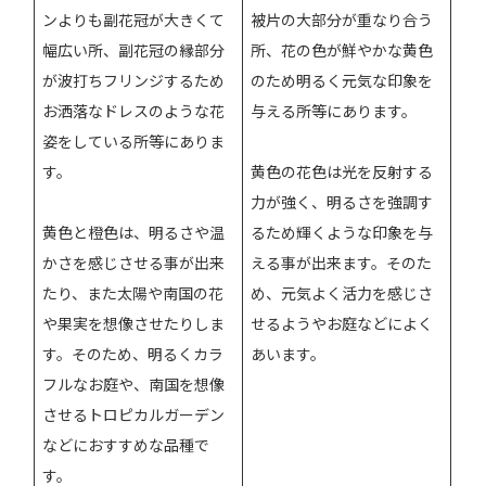
ンよりも副花冠が大きくて
被片の大部分が重なり合う
幅広い所、副花冠の縁部分
所、花の色が鮮やかな黄色
が波打ちフリンジするため
のため明るく元気な印象を
お洒落なドレスのような花
与える所等にあります。
姿をしている所等にありま
す。
黄色の花色は光を反射する
力が強く、明るさを強調す
黄色と橙色は、明るさや温
るため輝くような印象を与
かさを感じさせる事が出来
える事が出来ます。そのた
たり、また太陽や南国の花
め、元気よく活力を感じさ
や果実を想像させたりしま
せるようやお庭などによく
す。そのため、明るくカラ
あいます。
フルなお庭や、南国を想像
させるトロピカルガーデン
などにおすすめな品種で
す。