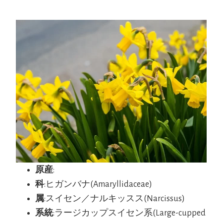
原産
:
科
:ヒガンバナ(Amaryllidaceae)
属
:スイセン／ナルキッスス(Narcissus)
系統
:ラージカップスイセン系(Large-cupped