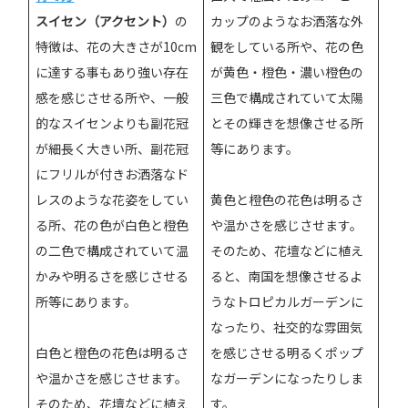
カップのようなお洒落な外
スイセン（アクセント）
の
観をしている所や、花の色
特徴は、花の大きさが10cm
が黄色・橙色・濃い橙色の
に達する事もあり強い存在
三色で構成されていて太陽
感を感じさせる所や、一般
とその輝きを想像させる所
的なスイセンよりも副花冠
等にあります。
が細長く大きい所、副花冠
にフリルが付きお洒落なド
黄色と橙色の花色は明るさ
レスのような花姿をしてい
や温かさを感じさせます。
る所、花の色が白色と橙色
そのため、花壇などに植え
の二色で構成されていて温
ると、南国を想像させるよ
かみや明るさを感じさせる
うなトロピカルガーデンに
所等にあります。
なったり、社交的な雰囲気
を感じさせる明るくポップ
白色と橙色の花色は明るさ
なガーデンになったりしま
や温かさを感じさせます。
す。
そのため、花壇などに植え