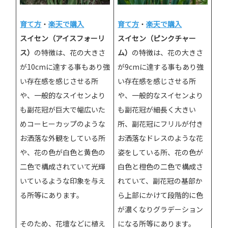
育て方
・
楽天で購入
育て方
・
楽天で購入
スイセン（アイスフォーリ
スイセン（ピンクチャー
ス）
の特徴は、花の大きさ
ム）
の特徴は、花の大きさ
が10cmに達する事もあり強
が9cmに達する事もあり強
い存在感を感じさせる所
い存在感を感じさせる所
や、一般的なスイセンより
や、一般的なスイセンより
も副花冠が巨大で幅広いた
も副花冠が細長く大きい
めコーヒーカップのような
所、副花冠にフリルが付き
お洒落な外観をしている所
お洒落なドレスのような花
や、花の色が白色と黄色の
姿をしている所、花の色が
二色で構成されていて光輝
白色と橙色の二色で構成さ
いているような印象を与え
れていて、副花冠の基部か
る所等にあります。
ら上部にかけて段階的に色
が濃くなりグラデーション
そのため、花壇などに植え
になる所等にあります。