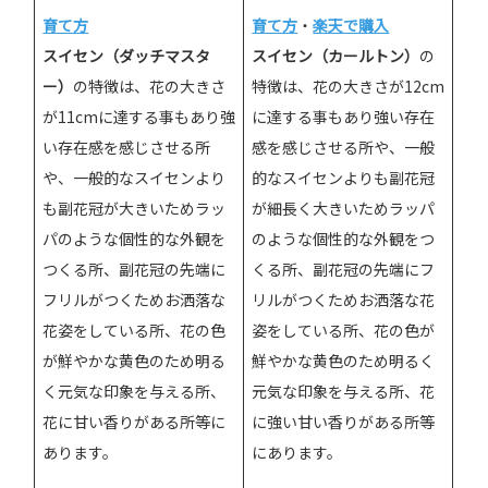
育て方
・
楽天で購入
育て方
スイセン（カールトン）
の
スイセン（ダッチマスタ
特徴は、花の大きさが12cm
ー）
の特徴は、花の大きさ
に達する事もあり強い存在
が11cmに達する事もあり強
感を感じさせる所や、一般
い存在感を感じさせる所
的なスイセンよりも副花冠
や、一般的なスイセンより
が細長く大きいためラッパ
も副花冠が大きいためラッ
のような個性的な外観をつ
パのような個性的な外観を
くる所、副花冠の先端にフ
つくる所、副花冠の先端に
リルがつくためお洒落な花
フリルがつくためお洒落な
姿をしている所、花の色が
花姿をしている所、花の色
鮮やかな黄色のため明るく
が鮮やかな黄色のため明る
元気な印象を与える所、花
く元気な印象を与える所、
に強い甘い香りがある所等
花に甘い香りがある所等に
にあります。
あります。