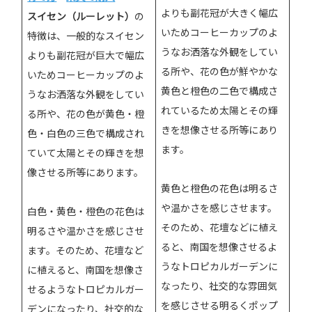
よりも副花冠が大きく幅広
スイセン（ルーレット）
の
いためコーヒーカップのよ
特徴は、一般的なスイセン
うなお洒落な外観をしてい
よりも副花冠が巨大で幅広
る所や、花の色が鮮やかな
いためコーヒーカップのよ
黄色と橙色の二色で構成さ
うなお洒落な外観をしてい
れているため太陽とその輝
る所や、花の色が黄色・橙
きを想像させる所等にあり
色・白色の三色で構成され
ます。
ていて太陽とその輝きを想
像させる所等にあります。
黄色と橙色の花色は明るさ
や温かさを感じさせます。
白色・黄色・橙色の花色は
そのため、花壇などに植え
明るさや温かさを感じさせ
ると、南国を想像させるよ
ます。そのため、花壇など
うなトロピカルガーデンに
に植えると、南国を想像さ
なったり、社交的な雰囲気
せるようなトロピカルガー
を感じさせる明るくポップ
デンになったり、社交的な