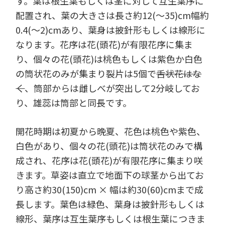
す。葉は根生葉もしくは茎に対して互生葉序に
配置され、葉の大きさは長さ約12(～35)cm幅約
0.4(～2)cmあり、葉身は披針形もしくは線形に
なります。花序は花(頭花)が有限花序に集ま
り、個々の花(頭花)は桃色もしくは紫色か白色
の筒状花のみが集まり裂片は5個で
舌状花はな
く
、筒部からは雌しべが突出して2分岐してお
り、雄蕊は筒部と同長です。
開花時期は初夏から晩夏、花色は桃色や紫色、
白色があり、個々の花(頭花)は筒状花のみで構
成され、花序は花(頭花)が有限花序に集まり咲
きます。草姿は直立で地面下の球茎から出てお
り高さ約30(150)cm × 幅は約30(60)cmまで成
長します。葉色は緑色、葉身は披針形もしくは
線形、葉序は互生葉序もしくは根生葉につきま