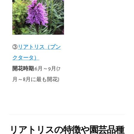
③
リアトリス（プン
クタータ）
開花時期
:6月～9月(7
月～8月に最も開花)
リアトリスの特徴や園芸品種