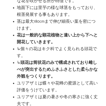
な花を咲かせる所が特徴です。
地面下には里芋の様な球茎をもっており、
根茎発展する事もあります。
茎は最大180cmまで伸び細長い葉を密につ
けます。
花は一般的な顕花植物と違い上から下へと
開花していきます。
↳個々の花はキク科でよく見られる頭花で
す。
↳
頭花は筒状花のみで構成されており雌し
べが突出するためふさふさとした柔らかな
外観をつくります。
ユリアザミは蝶々や花蜂の蜜源として高い
評価をうけています。
ユリアザミは夏の暑さや冬の寒さに強く丈
夫です。