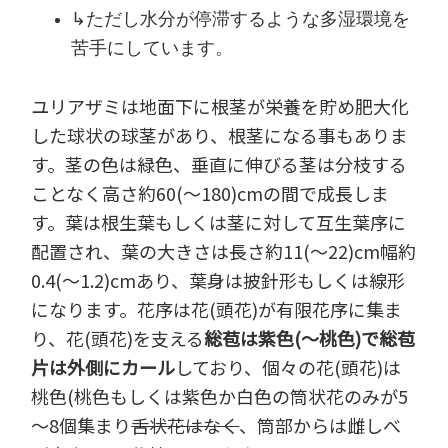
↳ただし水分が停滞するような多湿環境を
苦手にしています。
ユリアザミは地面下に根茎が栄養を貯め肥大化
した球状の球茎があり、根茎になる事もありま
す。茎の色は緑色、垂直に伸びる茎は分枝する
ことなく高さ約60(～180)cmの間で成長しま
す。葉は根生葉もしくは茎に対して互生葉序に
配置され、葉の大きさは長さ約11(～22)cm幅約
0.4(～1.2)cmあり、葉身は披針形もしくは線形
になります。花序は花(頭花)が有限花序に集ま
り、花(頭花)を支える
総苞は紫色(～桃色)で総苞
片は外側にカール
しており、個々の花(頭花)は
桃色(桃色もしくは紫色か白色の筒状花のみが5
～8個集まり
舌状花はなく
、筒部からは雌しべ