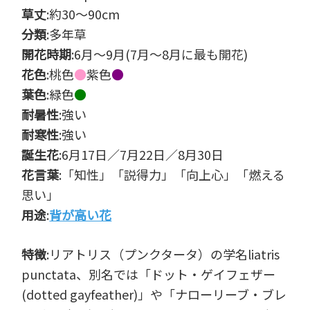
草丈
:約30～90cm
分類
:多年草
開花時期
:6月～9月(7月～8月に最も開花)
花色
:桃色
●
紫色
●
葉色
:緑色
●
耐暑性
:強い
耐寒性
:強い
誕生花
:6月17日／7月22日／8月30日
花言葉
:「知性」「説得力」「向上心」「燃える
思い」
用途
:
背が高い花
特徴
:リアトリス（プンクタータ）の学名liatris
punctata、別名では「ドット・ゲイフェザー
(dotted gayfeather)」や「ナローリーブ・ブレ