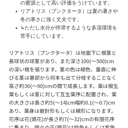
の蜜源として高い評価をうけています。
リアトリス（プンクタータ）は夏の暑さや
冬の寒さに強く丈夫です。
↳ただし水分が停滞するような多湿環境を
苦手にしています。
リアトリス（プンクタータ）は地面下に根茎と
長球状の球茎があり、また深さ100(～500)cm
の深い根を張ります。茎の色は緑色、垂直に伸
びる茎は基部から何本も出て分枝することなく
高さ約30(～90)cmの間で成長します。葉は根生
葉もしくは茎に対して互生葉序に配置され、葉
の大きさは長さ約5(～14)cm幅約0.1(～0.7)cm
あり、葉身は披針形もしくは線形になります。
花序は花(頭花)が長さ約7(～32)cmの有限花序
に集まり、個々の花(頭花)は桃色もしくは紫色