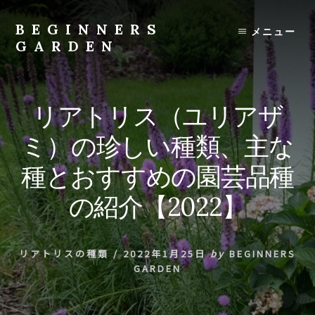
Skip
to
BEGINNERS
メニュー
content
GARDEN
植
物
の
リアトリス（ユリアザ
種
類
ミ）の珍しい種類、主な
や
育
種とおすすめの園芸品種
て
方
の紹介【2022】
の
紹
介
リアトリスの種類
/
2022年1月25日
by
BEGINNERS
を
GARDEN
行
い