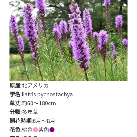
原産
:北アメリカ
学名
:liatris pycnostachya
草丈
:約60～180cm
分類
:多年草
開花時期
:6月～8月
花色
:桃色
●
紫色
●