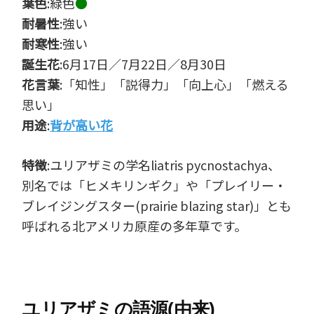
葉色
:緑色
●
耐暑性
:強い
耐寒性
:強い
誕生花
:6月17日／7月22日／8月30日
花言葉
:「知性」「説得力」「向上心」「燃える
思い」
用途
:
背が高い花
特徴
:ユリアザミの学名liatris pycnostachya、
別名では「ヒメキリンギク」や「プレイリー・
ブレイジングスター(prairie blazing star)」とも
呼ばれる北アメリカ原産の多年草です。
ユリアザミの語源(由来)