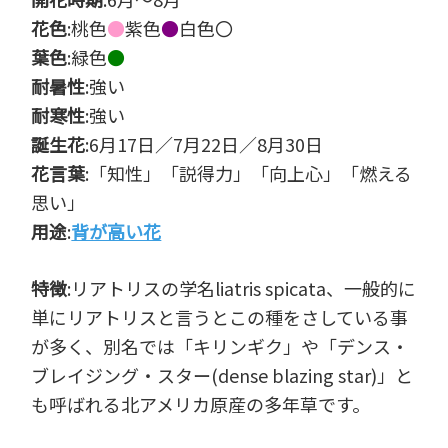
花色
:桃色
●
紫色
●
白色〇
葉色
:緑色
●
耐暑性
:強い
耐寒性
:強い
誕生花
:6月17日／7月22日／8月30日
花言葉
:「知性」「説得力」「向上心」「燃える
思い」
用途
:
背が高い花
特徴
:リアトリスの学名liatris spicata、一般的に
単にリアトリスと言うとこの種をさしている事
が多く、別名では「キリンギク」や「デンス・
ブレイジング・スター(dense blazing star)」と
も呼ばれる北アメリカ原産の多年草です。