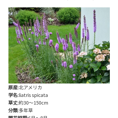
原産
:北アメリカ
学名
:liatris spicata
草丈
:約30～150cm
分類
:多年草
開花時期
:6月～8月