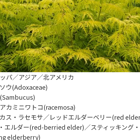
ロッパ／アジア／北アメリカ
ウ(Adoxaceae)
Sambucus)
アカミニワトコ(racemosa)
カス・ラセモサ／レッドエルダーベリー(red elderb
エルダー(red-berried elder)／スティッキン
g elderberry)