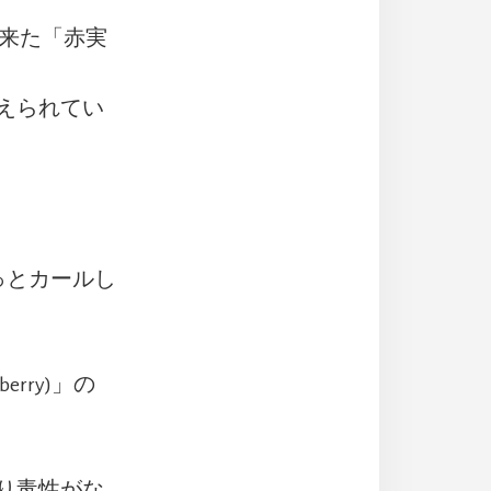
ら来た「赤実
えられてい
っとカールし
erry)」の
り毒性がな