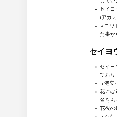
してい
セイヨ
(アカ
↳ニワ
た事か
セイヨ
セイヨ
ており
↳泡立
花には匂
名をも
花後の
↳ただ