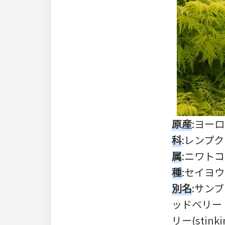
原産
:ヨー
科
:レンプクソ
属
:ニワトコ(
種
:セイヨウ
別名
:サンブ
ッドベリー・
リー(stinkin