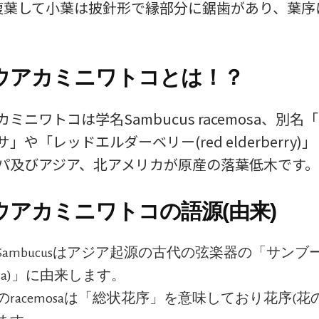
複葉して小葉は披針形で縁部分に鋸歯があり、葉序
。
ウアカミニワトコとは！？
ミニワトコは学名Sambucus racemosa、別名
」や「レッドエルダーベリー(red elderberry
パ及びアジア、北アメリカが原産の落葉低木です。
ウアカミニワトコの語源(由来)
Sambucusはアジア起源の古代の弦楽器の「サンブ
buca)」に由来します。
のracemosaは「総状花序」を意味しており花序(花