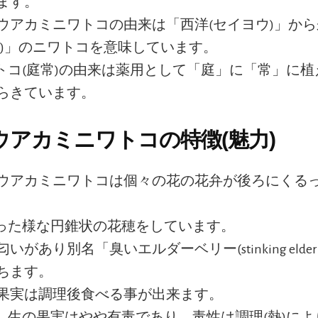
ます。
ウアカミニワトコの由来は「西洋(セイヨウ)」か
ミ)」のニワトコを意味しています。
トコ(庭常)の由来は薬用として「庭」に「常」に植
らきています。
ウアカミニワトコの特徴(魅力)
ウアカミニワトコは個々の花の花弁が後ろにくる
った様な円錐状の花穂をしています。
いがあり別名「臭いエルダーベリー(stinking elderb
ちます。
果実は調理後食べる事が出来ます。
し生の果実はやや有毒であり、毒性は調理(熱)によ