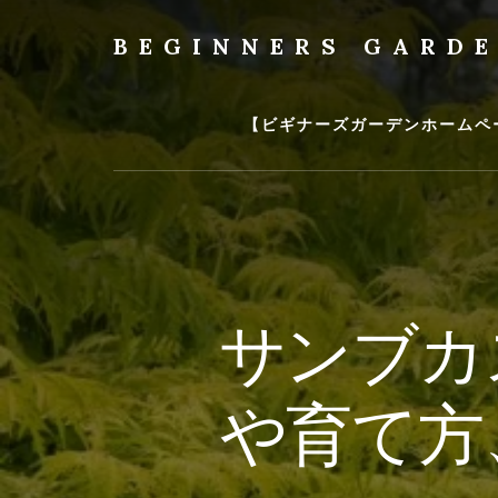
Skip
to
BEGINNERS GARD
content
植
物
の
【ビギナーズガーデンホームペ
種
類
や
育
て
方
の
サンブカ
紹
介
を
や育て方
行
い
ま