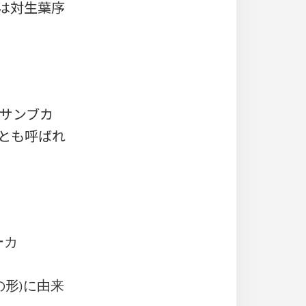
は対生葉序
「サンブカ
)」とも呼ばれ
ーカ
の形)に由来