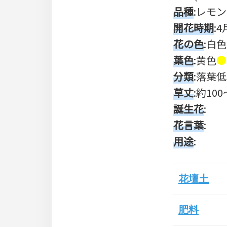
品種
:レモンレ
開花時期
:
花の色
:白
葉色
:黄色
●
分類
:落葉
草丈
:約100
誕生花
:
花言葉
:
用途
:
花壇土
肥料