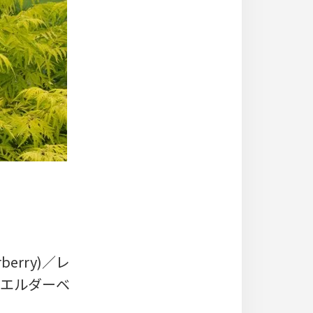
erry)／レ
グ・エルダーベ