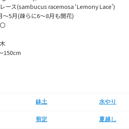
ース(sambucus racemosa ‘Lemony Lace’)
4月～5月(疎らに6～8月も開花)
色〇
低木
～150cm
鉢土
水やり
剪定
夏越し