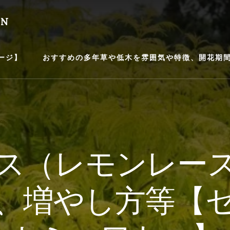
EN
ージ】
おすすめの多年草や低木を雰囲気や特徴、開花期間等
ス（レモンレー
、増やし方等【