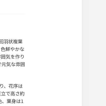
回羽状複葉
。色鮮やかな
雰囲気を作り
で元気な雰囲
り、花序は
直立で高さ約
黄色、葉身は1