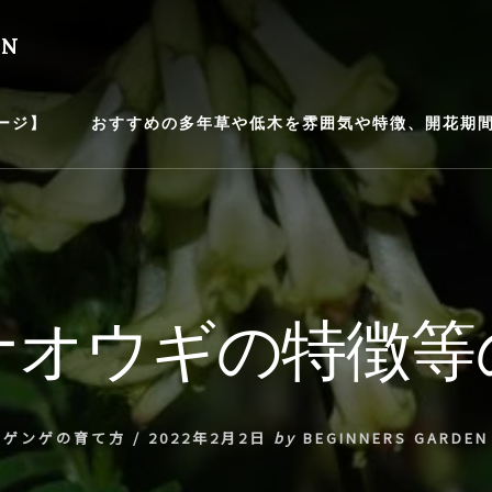
EN
ージ】
おすすめの多年草や低木を雰囲気や特徴、開花期間等
ナオウギの特徴等
ゲンゲの育て方
/
2022年2月2日
by
BEGINNERS GARDEN