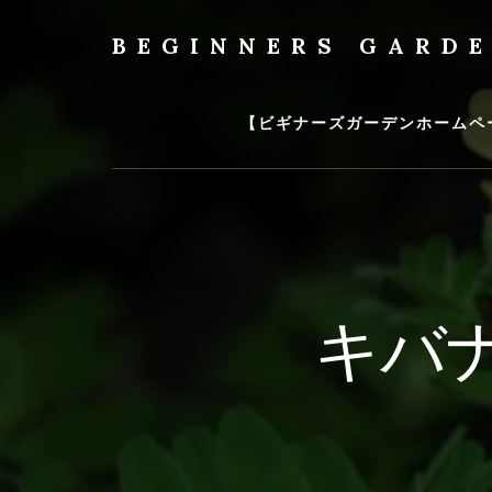
Skip
to
BEGINNERS GARD
content
植
物
の
【ビギナーズガーデンホームペ
種
類
や
育
て
方
の
キバ
紹
介
を
行
い
ま