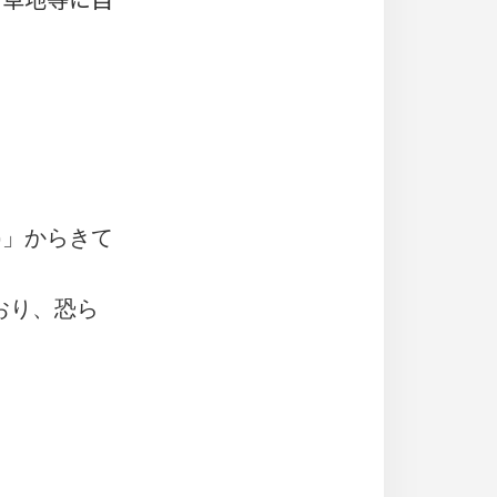
los)」からきて
。
ており、恐ら
。