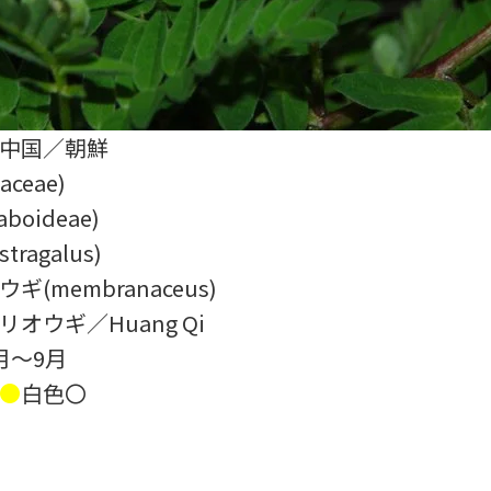
／中国／朝鮮
aceae)
aboideae)
tragalus)
ギ(membranaceus)
リオウギ／Huang Qi
7月～9月
●
白色〇