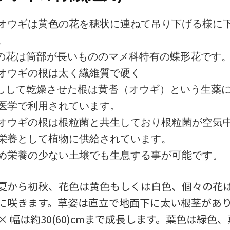
オウギは黄色の花を穂状に連ねて吊り下げる様に
。
の花は筒部が長いもののマメ科特有の蝶形花です
オウギの根は太く繊維質で硬く
しして乾燥させた根は黄耆（オウギ）という生薬
医学で利用されています。
オウギの根は根粒菌と共生しており根粒菌が空気
栄養として植物に供給されています。
め栄養の少ない土壌でも生息する事が可能です。
夏から初秋、花色は黄色もしくは白色、個々の花
に咲きます。草姿は直立で地面下に太い根茎があ
)cm × 幅は約30(60)cmまで成長します。葉色は緑