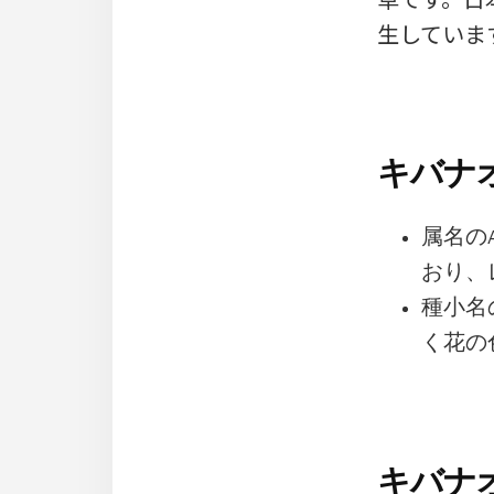
生していま
キバナオ
属名のAs
おり、
種小名
く花の
キバナオ