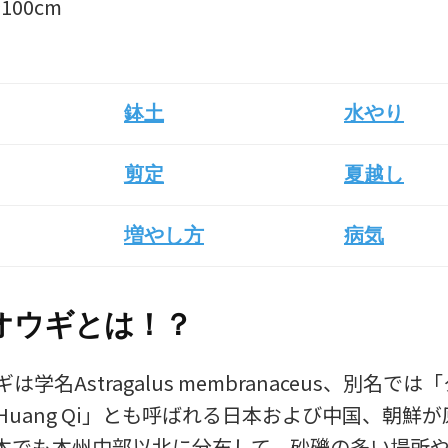
100cm
鉢土
水やり
剪定
夏越し
増やし方
病気
オウギとは！？
学名Astragalus membranaceus、別名で
Huang Qi」とも呼ばれる日本および中国、朝鮮
本でも本州中部以北に分布して、砂礫の多い場所