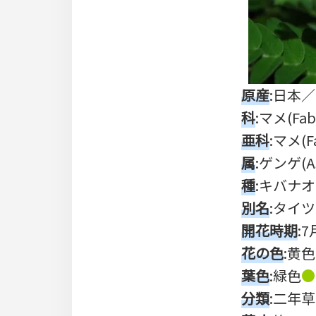
原産
:日本
科
:マメ(Fab
亜科
:マメ(F
属
:ゲンゲ(As
種
:キバナオウ
別名
:タイツ
開花時期
:
花の色
:黄色
葉色
:緑色
●
分類
:二年草