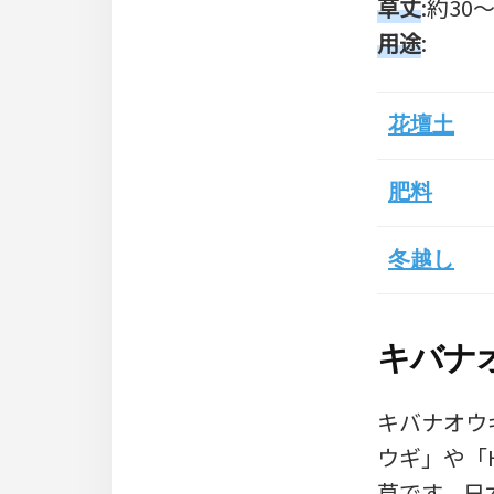
草丈
:約30～
用途
:
花壇土
肥料
冬越し
キバナ
キバナオウギは
ウギ」や「
草です。日