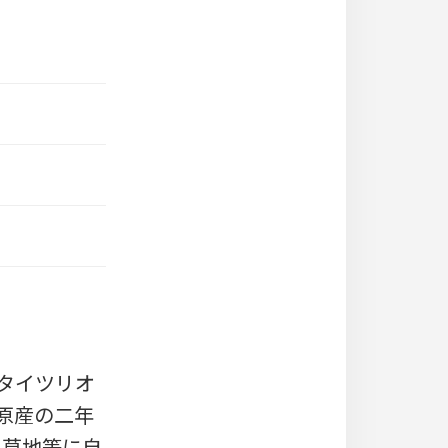
は「タイツリオ
が原産の二年
や草地等に自