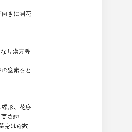
下向きに開花
。
になり漢方等
中の窒素をと
は蝶形、花序
り高さ約
色、葉身は奇数