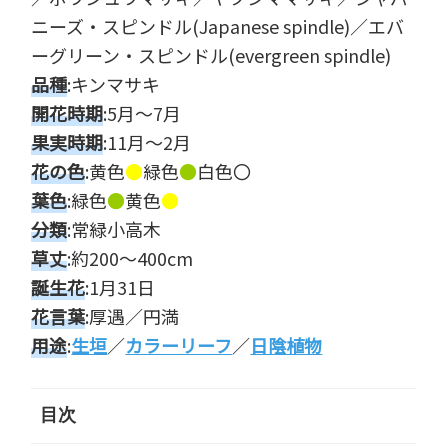
ニーズ・スピンドル(Japanese spindle)／エバ
ーグリーン・スピンドル(evergreen spindle)
品種
:キンマサキ
開花時期
:5月～7月
果実時期
:11月～2月
花の色
:黄色
●
緑色
●
白色〇
葉色
:緑色
●
黄色
●
分類
:常緑小高木
草丈
:約200～400cm
誕生花
:1月31日
花言葉
:厚遇／円満
用途
:
生垣
／
カラーリーフ
／
日陰植物
目次