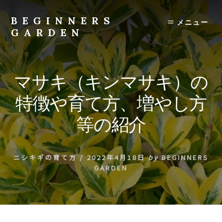
Skip
to
BEGINNERS
メニュー
content
GARDEN
植
物
の
マサキ（キンマサキ）の
種
類
特徴や育て方、増やし方
や
育
等の紹介
て
方
の
ニシキギの育て方
/
2022年4月18日
by
BEGINNERS
紹
GARDEN
介
を
行
い