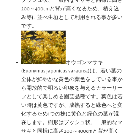
ブッシュ状、一般的なマサキと同様に高さ
200～400cmと背が高くなるため、植え込
み等に並べ生垣として利用される事が多い
です。
オウゴンマサキ
(Euonymus japonicus var.aurea)は、若い葉の
全体が鮮やかな黄色の葉色をしている事か
ら開放的で明るい印象を与えるカラーリー
フとして楽しめる園芸品種です。葉色は若
い時は黄色ですが、成熟すると緑色へと変
化するため1つの株に黄色と緑色の葉が混
在します。樹形はブッシュ状、一般的なマ
サキと同様に高さ200～400cmと背が高く