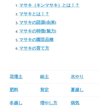
マサキ（キンマサキ）とは！？
マサキとは！？
マサキの語源(由来)
マサキの特徴(魅力)
マサキの園芸品種
マサキの育て方
花壇土
鉢土
水やり
肥料
剪定
夏越し
冬越し
増やし方
病気