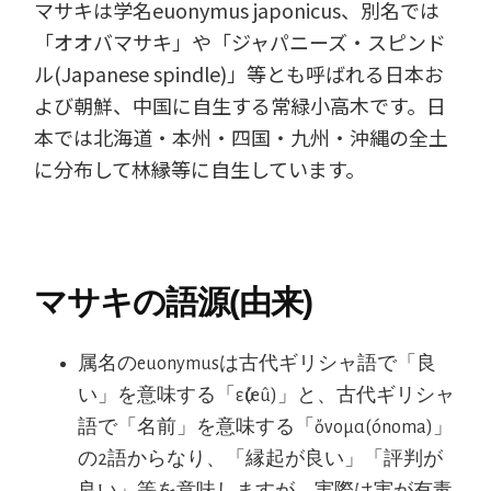
マサキは学名euonymus japonicus、別名では
「オオバマサキ」や「ジャパニーズ・スピンド
ル(Japanese spindle)」等とも呼ばれる日本お
よび朝鮮、中国に自生する常緑小高木です。日
本では北海道・本州・四国・九州・沖縄の全土
に分布して林縁等に自生しています。
マサキの語源(由来)
属名のeuonymusは古代ギリシャ語で「良
い」を意味する「εὖ(eû)」と、古代ギリシャ
語で「名前」を意味する「ὄνομα(ónoma)」
の2語からなり、「縁起が良い」「評判が
良い」等を意味しますが、実際は実が有毒