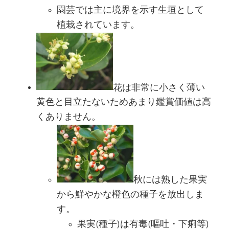
園芸では主に境界を示す生垣として
植栽されています。
花は非常に小さく薄い
黄色と目立たないためあまり鑑賞価値は高
くありません。
秋には熟した果実
から鮮やかな橙色の種子を放出しま
す。
果実(種子)は有毒(嘔吐・下痢等)