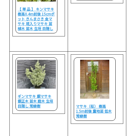
【 単 品 】 キンマサキ
樹高0.4m前後 15cmポ
ット きんまさき 金マ
サキ 斑入りマサキ 苗
植木 苗木 生垣 目隠し
ギンマサキ 銀マサキ
銀正木 苗木 庭木 生垣
目隠し 常緑樹
マサキ（柾） 樹高
1.5m前後 露地苗 低木
常緑樹