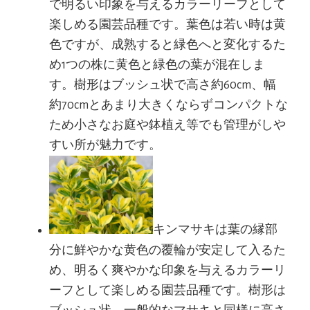
で明るい印象を与えるカラーリーフとして
楽しめる園芸品種です。葉色は若い時は黄
色ですが、成熟すると緑色へと変化するた
め1つの株に黄色と緑色の葉が混在しま
す。樹形はブッシュ状で高さ約60cm、幅
約70cmとあまり大きくならずコンパクトな
ため小さなお庭や鉢植え等でも管理がしや
すい所が魅力です。
キンマサキは葉の縁部
分に鮮やかな黄色の覆輪が安定して入るた
め、明るく爽やかな印象を与えるカラーリ
ーフとして楽しめる園芸品種です。樹形は