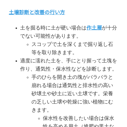
土壌診断と改善の行い方
土を掘る時に土が硬い場合は
作土層
が十分
でない可能性があります。
スコップで土を深くまで掘り返し石
等を取り除きます。
適度に濡れた土を、手にとり握って土塊を
作り、通気性・保水性などを診断します。
手のひらを開き土の塊がバラバラと
崩れる場合は通気性と排水性の高い
砂壌土や砂土に近い土壌です。栄養
の乏しい土壌や乾燥に強い植物にむ
きます。
保水性を改善したい場合は保水
性を高める用土（堆肥や黒土な