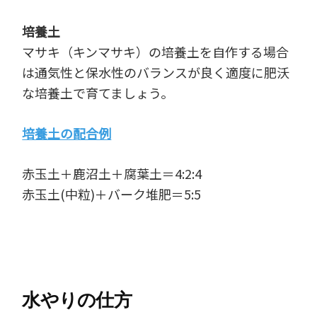
培養土
マサキ（キンマサキ）の培養土を自作する場合
は通気性と保水性のバランスが良く適度に肥沃
な培養土で育てましょう。
培養土の配合例
赤玉土＋鹿沼土＋腐葉土＝4:2:4
赤玉土(中粒)＋バーク堆肥＝5:5
水やりの仕方