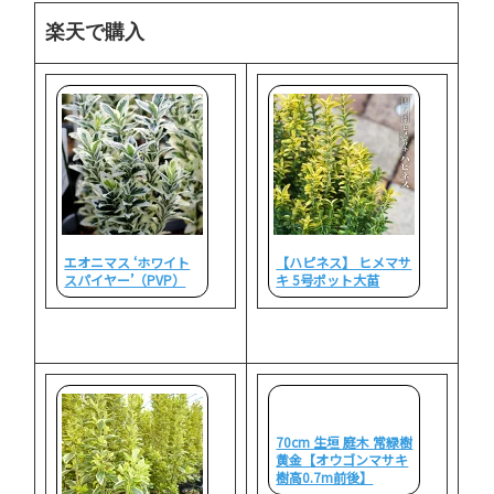
楽天で購入
エオニマス ‘ホワイト
【ハピネス】 ヒメマサ
スパイヤー’（PVP）
キ 5号ポット大苗
70cm 生垣 庭木 常緑樹
黄金【オウゴンマサキ
樹高0.7m前後】