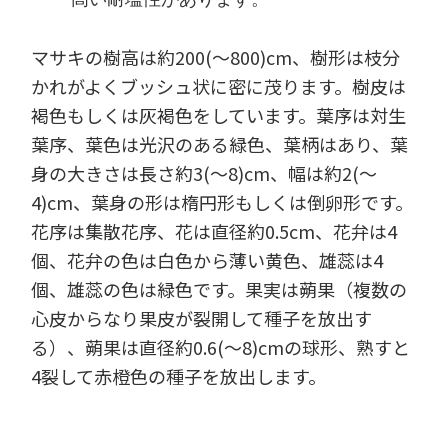
高い耐塩性があります。
マサキの樹高は約200(～800)cm、樹形は枝分
かれがよくブッシュ状に密に茂ります。樹皮は
褐色もしくは灰褐色をしています。葉序は対生
葉序、葉色は光沢のある緑色、葉柄はあり、葉
身の大きさは長さ約3(～8)cm、幅は約2(～
4)cm、葉身の形は楕円形もしくは倒卵形です。
花序は集散花序、花は直径約0.5cm、花弁は4
個、花弁の色は白色から薄い黄色、雄蕊は4
個、雄蕊の色は緑色です。果実は蒴果（複数の
心皮からなり果皮が裂開して種子を放出す
る）、蒴果は直径約0.6(～8)cmの球形、熟すと
4裂して赤橙色の種子を放出します。