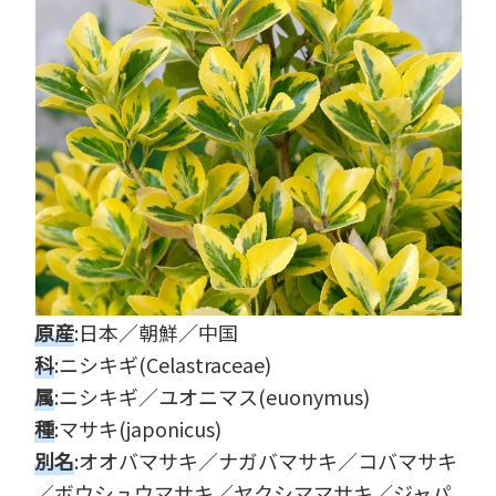
原産
:日本／朝鮮／中国
科
:ニシキギ(Celastraceae)
属
:ニシキギ／ユオニマス(euonymus)
種
:マサキ(japonicus)
別名
:オオバマサキ／ナガバマサキ／コバマサキ
／ボウシュウマサキ／ヤクシママサキ／ジャパ