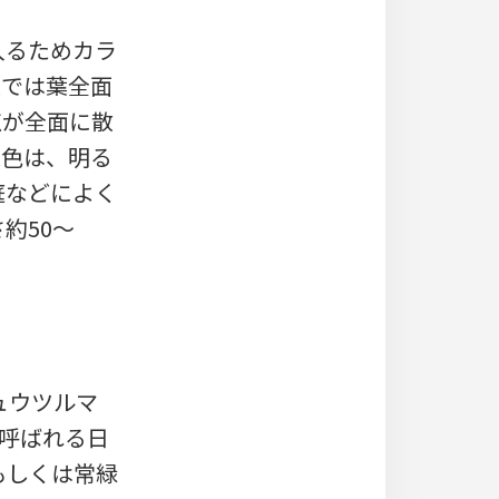
入るためカラ
葉では葉全面
点が全面に散
葉色は、明る
庭などによく
約50～
キュウツルマ
とも呼ばれる日
もしくは常緑