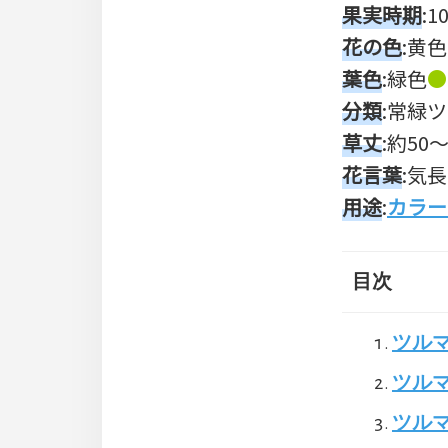
果実時期
:
花の色
:黄色
葉色
:緑色
●
分類
:常緑
草丈
:約50～
花言葉
:気
用途
:
カラー
目次
ツル
ツル
ツルマ