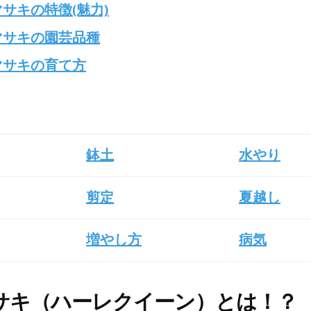
サキの特徴(魅力)
マサキの園芸品種
マサキの育て方
鉢土
水やり
剪定
夏越し
増やし方
病気
サキ（ハーレクイーン）とは！？