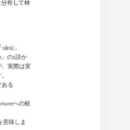
に分布して林
(eû)」
)」の2語か
が、実際は実
す。
である
rtuneへの献
を意味しま