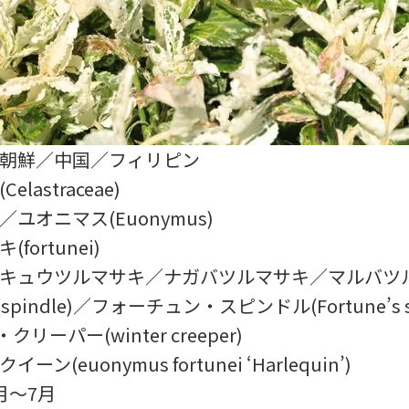
／朝鮮／中国／フィリピン
elastraceae)
／ユオニマス(Euonymus)
fortunei)
ウキュウツルマサキ／ナガバツルマサキ／マルバツ
pindle)／フォーチュン・スピンドル(Fortune’s sp
リーパー(winter creeper)
イーン(euonymus fortunei ‘Harlequin’)
6月～7月