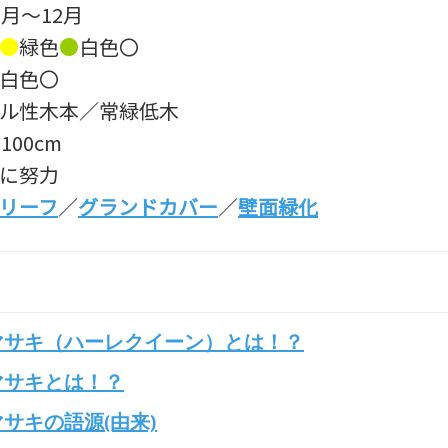
10月～12月
●
緑色
●
白色〇
白色〇
ツル性木本／常緑低木
100cm
長に努力
リーフ
／
グランドカバー
／
壁面緑化
マサキ（ハーレクイーン）とは！？
マサキとは！？
サキの語源(由来)