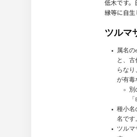
低木です。
縁等に自生
ツルマサ
属名のe
と、古代
らなり
が有毒
別
「
種小名の
名です
ツルマ