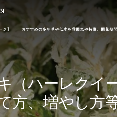
EN
ージ】
おすすめの多年草や低木を雰囲気や特徴、開花期間等
キ（ハーレクイ
て方、増やし方