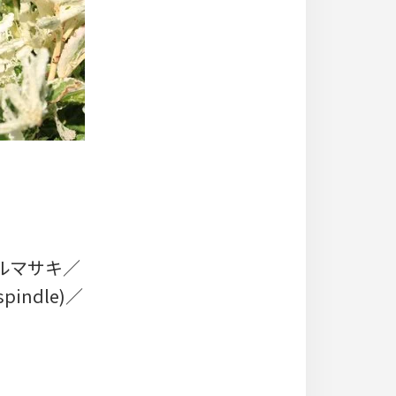
ルマサキ／
indle)／