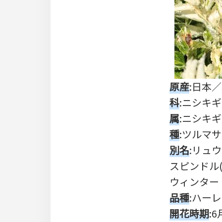
原産
:日本
科
:ニシキギ(C
属
:ニシキギ
種
:ツルマサキ(
別名
:リュ
スピンドル(s
ウィンター・ク
品種
:ハーレク
開花時期
: