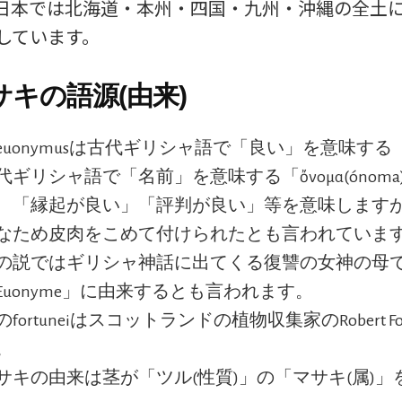
日本では北海道・本州・四国・九州・沖縄の全土
しています。
キの語源(由来)
uonymusは古代ギリシャ語で「良い」を意味する「εὖ
ギリシャ語で「名前」を意味する「ὄνομα(ónoma
、「縁起が良い」「評判が良い」等を意味します
なため皮肉をこめて付けられたとも言われていま
の説ではギリシャ神話に出てくる復讐の女神の母
Euonyme」に由来するとも言われます。
fortuneiはスコットランドの植物収集家のRobert Fo
。
サキの由来は茎が「ツル(性質)」の「マサキ(属)」