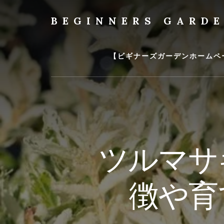
Skip
to
BEGINNERS GARD
content
植
物
の
【ビギナーズガーデンホームペ
種
類
や
育
て
方
の
ツルマサ
紹
介
を
徴や育
行
い
ま