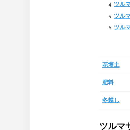
ツルマ
ツル
ツル
花壇土
肥料
冬越し
ツルマ