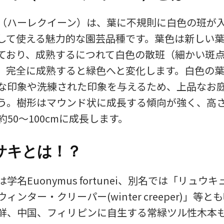
（ハーレクイーン）は、葉に不規則に白色の班が
して使える魅力的な園芸品種です。葉色は新しい
ており、成熟するにつれて白色の散班（細かい斑
、完全に成熟すると緑色へと変化します。白色の
な印象や洗練された印象を与えるため、上品なお
う。樹形はマウンド状に成長する傾向が強く、高さ
幅約50～100cmに成長します。
サキとは！？
学名Euonymus fortunei、別名では「リュウ
ィンター・クリーパー(winter creeper)」等
鮮、中国、フィリピンに自生する常緑ツル性木本