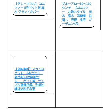
【グレーオウル】 コニ
ブルーアロー80～100
ファー 5号ポット苗 庭
センチ 【コニファ
木 グランドカバー
ー 北欧スタイル 植
木 庭木 常緑樹 目
隠し 垣根 生垣 ガ
ーデニング】
【送料無料】スカイロ
ケット 5本セット
高さ約0.8m鉢底か
ら ポット苗 サン
プル画像垣根、列植沖
縄は送料が必要