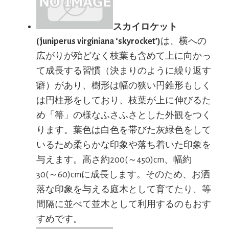
スカイロケット
(juniperus virginiana ‘skyrocket’)
は、横への
広がりが殆どなく枝葉も含めて上に向かっ
て成長する習慣（決まりのように繰り返す
癖）があり、樹形は幅の狭い円錐形もしく
は円柱形をしており、枝葉が上に伸びるた
め「箒」の様なふさふさとした外観をつく
ります。葉色は白色を帯びた灰緑色をして
いるため柔らかな印象や落ち着いた印象を
与えます。高さ約200(～450)cm、幅約
30(～60)cmに成長します。そのため、お洒
落な印象を与える庭木として育てたり、等
間隔に並べて並木として利用するのもおす
すめです。