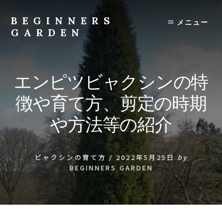
Skip
to
BEGINNERS
メニュー
content
GARDEN
植
物
の
エンピツビャクシンの特
種
類
徴や育て方、剪定の時期
や
育
や方法等の紹介
て
方
の
ビャクシンの育て方
/
2022年5月25日
by
紹
BEGINNERS GARDEN
介
を
行
い