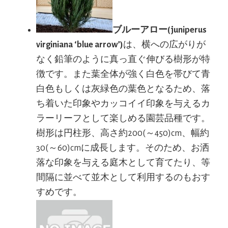
ブルーアロー(juniperus
virginiana ‘blue arrow’)
は、横への広がりが
なく鉛筆のように真っ直ぐ伸びる樹形が特
徴です。また葉全体が強く白色を帯びて青
白色もしくは灰緑色の葉色となるため、落
ち着いた印象やカッコイイ印象を与えるカ
ラーリーフとして楽しめる園芸品種です。
樹形は円柱形、高さ約200(～450)cm、幅約
30(～60)cmに成長します。そのため、お洒
落な印象を与える庭木として育てたり、等
間隔に並べて並木として利用するのもおす
すめです。