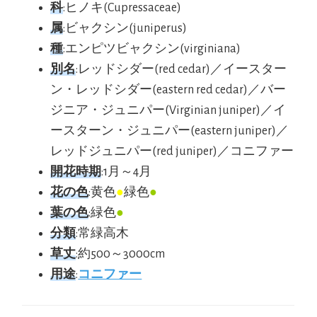
科
:ヒノキ(Cupressaceae)
属
:ビャクシン(juniperus)
種
:エンピツビャクシン(virginiana)
別名
:レッドシダー(red cedar)／イースター
ン・レッドシダー(eastern red cedar)／バー
ジニア・ジュニパー(Virginian juniper)／イ
ースターン・ジュニパー(eastern juniper)／
レッドジュニパー(red juniper)／コニファー
開花時期
:1月～4月
花の色
:黄色
●
緑色
●
葉の色
:緑色
●
分類
:常緑高木
草丈
:約500～3000cm
用途
:
コニファー