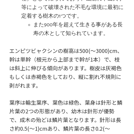
等によって破壊された不毛な環境に最初に
定着する樹木の1つです。
また900年を超えて生きる事がある長
寿の木として知られています。
エンピツビャクシンの樹高は500(～3000)cm、
幹は単幹（根元から上部まで幹が1本）で、枝
は斜上に伸びる傾向があります。樹皮は灰褐色
もしくは赤褐色をしており、縦に割れ不規則に
剥がれます。
葉序は輪生葉序、葉色は緑色、葉身は針形と鱗
片葉の2つの形態があり、幼木は針形が優勢
で、成木の殆どは鱗片葉となります。針形は長
さ約0.5(～1)cmあり、鱗片葉の長さ0.2(～