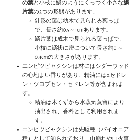
の葉
と小枝に鱗のようにくっつく小さな
鱗
片葉
の2つの形態があります。
針形の葉は幼木で見られる葉っぱ
で、長さ約0.5～1cmあります。
鱗片葉は成木で見られる葉っぱで、
小枝に鱗状に密について長さ約0.～
0.4cmの大きさがあります。
エンピツビャクシンは材にはシダーウッド
の心地よい香りがあり、精油にはαセドレ
ン・ツヨプセン・セドレン等が含まれま
す。
精油は木くずから水蒸気蒸留により
抽出され、香料として利用されま
す。
エンピツビャクシンは先駆種（パイオニア
種）として知られており、山崩れや山火事