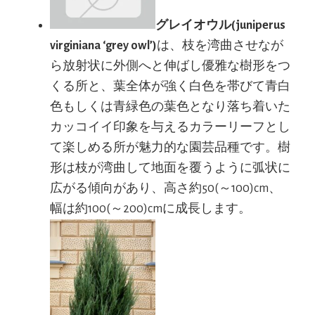
グレイオウル(juniperus
virginiana ‘grey owl’)
は、枝を湾曲させなが
ら放射状に外側へと伸ばし優雅な樹形をつ
くる所と、葉全体が強く白色を帯びて青白
色もしくは青緑色の葉色となり落ち着いた
カッコイイ印象を与えるカラーリーフとし
て楽しめる所が魅力的な園芸品種です。樹
形は枝が湾曲して地面を覆うように弧状に
広がる傾向があり、高さ約50(～100)cm、
幅は約100(～200)cmに成長します。