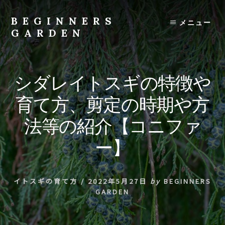
Skip
to
BEGINNERS
メニュー
content
GARDEN
植
物
の
シダレイトスギの特徴や
種
類
育て方、剪定の時期や方
や
育
法等の紹介【コニファ
て
方
ー】
の
紹
介
イトスギの育て方
/
2022年5月27日
by
BEGINNERS
を
GARDEN
行
い