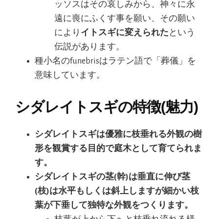
ッソスはその哀しみから、神々に永
遠に喪にふくす事を願い、その願い
により
イトスギに変えられた
という
伝説があります。
種小名のfunebrisはラテン語で「葬儀」を
意味しています。
シダレイトスギの特徴(魅力)
シダレイトスギは優雅に枝垂れる外観の樹
形を観賞する目的で庭木として育てられま
す。
シダレイトスギの茎(幹)は垂直に伸び茎
(枝)は水平もしくは斜上しますが細かい枝
葉が下垂して独特な外観をつくります。