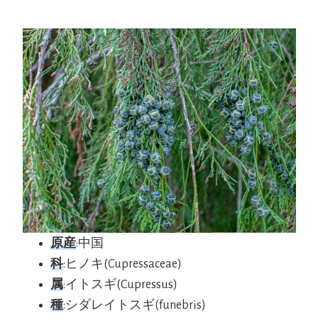
原産
:中国
科
:ヒノキ(Cupressaceae)
属
:イトスギ(Cupressus)
種
:シダレイトスギ(funebris)