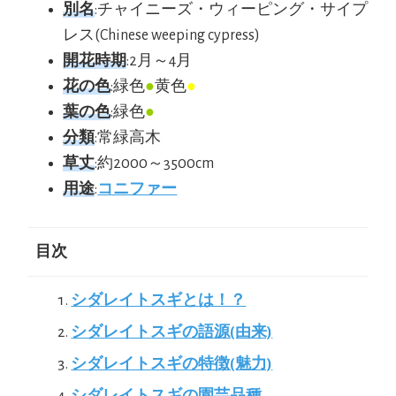
別名
:チャイニーズ・ウィーピング・サイプ
レス(Chinese weeping cypress)
開花時期
:2月～4月
花の色
:緑色
●
黄色
●
葉の色
:緑色
●
分類
:常緑高木
草丈
:約2000～3500cm
用途
:
コニファー
目次
シダレイトスギとは！？
シダレイトスギの語源(由来)
シダレイトスギの特徴(魅力)
シダレイトスギの園芸品種