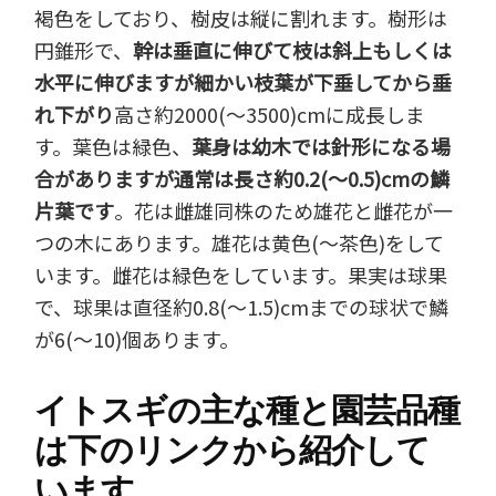
褐色をしており、樹皮は縦に割れます。樹形は
円錐形で、
幹は垂直に伸びて枝は斜上もしくは
水平に伸びますが細かい枝葉が下垂してから垂
れ下がり
高さ約2000(～3500)cmに成長しま
す。葉色は緑色、
葉身は幼木では針形になる場
合がありますが通常は長さ約0.2(～0.5)cmの鱗
片葉です
。花は雌雄同株のため雄花と雌花が一
つの木にあります。雄花は黄色(～茶色)をして
います。雌花は緑色をしています。果実は球果
で、球果は直径約0.8(～1.5)cmまでの球状で鱗
が6(～10)個あります。
イトスギの主な種と園芸品種
は下のリンクから紹介して
います。