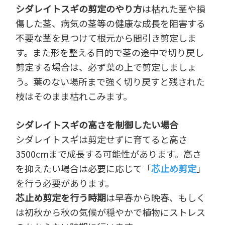
シダレイトスギの剪定のやり方
は枯れた茎や損
傷した茎、病気の茎等の健康な成長を阻害する
不要な茎を見つけて根元から間引き剪定しま
す。また形を整える目的で茎の途中で切り戻し
剪定する場合は、必ず葉の上で剪定しましょ
う。葉のない場所まで強く切り戻すと残された
枝はそのまま枯れこみます。
シダレイトスギの高さを制御したい場合
シダレイトスギは剪定せずに育てると高さ
3500cmまで成長する可能性があります。高さ
を抑えたい場合は必要に応じて「
芯止め剪定
」
を行う必要があります。
芯止め剪定を行う時期
は早春から晩春、もしく
は初秋から秋の気候が穏やかで植物にストレス