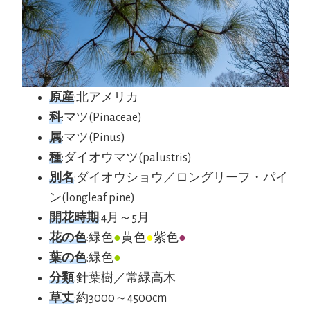
原産
:北アメリカ
科
:マツ(Pinaceae)
属
:マツ(Pinus)
種
:ダイオウマツ(palustris)
別名
:ダイオウショウ／ロングリーフ・パイ
ン(longleaf pine)
開花時期
:4月～5月
花の色
:緑色
●
黄色
●
紫色
●
葉の色
:緑色
●
分類
:針葉樹／常緑高木
草丈
:約3000～4500cm