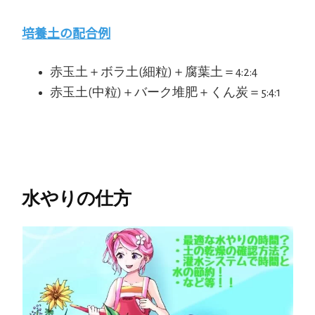
培養土の配合例
赤玉土＋ボラ土(細粒)＋腐葉土＝4:2:4
赤玉土(中粒)＋バーク堆肥＋くん炭＝5:4:1
水やりの仕方