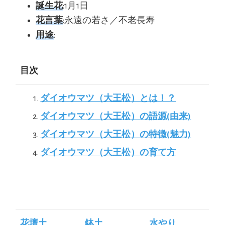
誕生花
:1月1日
花言葉
:永遠の若さ／不老長寿
用途
:
目次
ダイオウマツ（大王松）とは！？
ダイオウマツ（大王松）の語源(由来)
ダイオウマツ（大王松）の特徴(魅力)
ダイオウマツ（大王松）の育て方
花壇土
鉢土
水やり