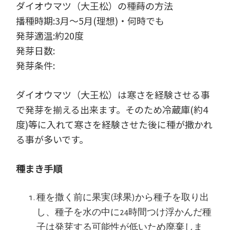
ダイオウマツ（大王松）の種蒔の方法
播種時期:3月～5月(理想)・何時でも
発芽適温:約20度
発芽日数:
発芽条件:
ダイオウマツ（大王松）は寒さを経験させる事
で発芽を揃える出来ます。そのため冷蔵庫(約4
度)等に入れて寒さを経験させた後に種が撒かれ
る事が多いです。
種まき手順
種を撒く前に果実(球果)から種子を取り出
し、種子を水の中に24時間つけ浮かんだ種
子は発芽する可能性が低いため廃棄しま