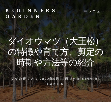
Skip
to
BEGINNERS
メニュー
content
GARDEN
植
物
の
ダイオウマツ（大王松）
種
類
の特徴や育て方、剪定の
や
育
時期や方法等の紹介
て
方
の
マツの育て方
/
2022年5月31日
by
BEGINNERS
紹
GARDEN
介
を
行
い