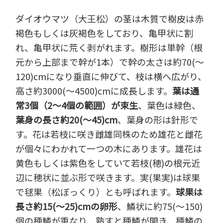
ダイオウマツ（大王松）の茎は木質で樹皮は赤
褐色もしくは灰褐色をしており、亀甲状に割
れ、亀甲状に荒く剥がれます。樹形は単幹（根
元から上部まで幹が1本）で幹の太さは約70(～
120)cmになり垂直に伸びて、枝は横へ広がり、
高さ約3000(～4500)cmに成長します。
葉は通
常3個（2～4個の範囲）が束生
、葉色は緑色、
葉身の長さ約20(～45)cm
、葉身の形は針形で
す。花は若枝に咲き雌雄同株のため雄花と雌花
が個々にわかれて一つの木にあります。雄花は
黄色もしくは紫色をしていて若枝(穂)の根元近
辺に穂状に並ぶ形で咲きます。実(果実)は球果
で毬果（松ぼっくり）とも呼ばれます。
球果は
長さ約15(～25)cmの卵形
、鱗状に約75(～150)
個の種鱗が重なり、熟すと種鱗が開き、種鱗の