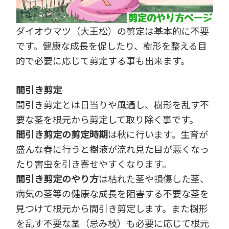
ダイオウマツ（大王松）の剪定は基本的に不要
です。健康な成長を促したり、樹形を整える目
的で必要に応じて剪定する事も出来ます。
間引き剪定
間引き剪定とは日当りや風通し、樹形を乱す不
要な茎を根元から剪定して取り除く事です。
間引き剪定の剪定時期
は秋に行います。生育が
盛んな春に行うと樹液が流れ見た目が悪くなっ
たり害虫を引き寄せやすくなります。
間引き剪定のやり方
は枯れた茎や損傷した茎、
病気の茎等の健康な成長を阻害する不要な茎を
見つけて根元から間引き剪定します。また樹形
を乱す不要な茎（忌み枝）も必要に応じて根元