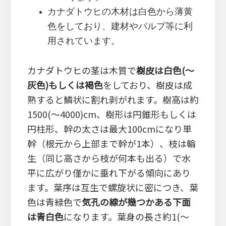
カナダトウヒの木材は白色から薄黄
色をしており、建材やパルプ等に利
用されています。
カナダトウヒの茎は木質で
樹皮は白色(～
灰色)もしくは褐色
をしており、樹皮は成
熟すると鱗状に割れ剥がれます。樹高は約
1500(～4000)cm、樹形は円錐形もしくは
円柱形、幹の太さは最大100cmになり単
幹（根元から上部まで幹が1本）、枝は輪
生（同じ高さから枝が何本も出る）で水
平に広がり僅かに垂れ下がる傾向にあり
ます。葉序は互生で螺旋状に密につき、葉
色は青緑色で
気孔の線が幾つかある下面
は青白色
になります。葉身の長さ約1(～