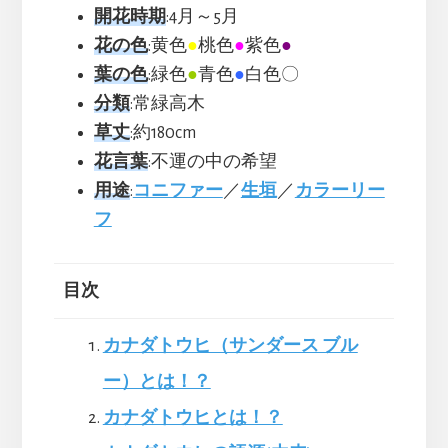
開花時期
:4月～5月
花の色
:黄色
●
桃色
●
紫色
●
葉の色
:緑色
●
青色
●
白色〇
分類
:常緑高木
草丈
:約180cm
花言葉
:不運の中の希望
用途
:
コニファー
／
生垣
／
カラーリー
フ
目次
カナダトウヒ（サンダース ブル
ー）とは！？
カナダトウヒとは！？