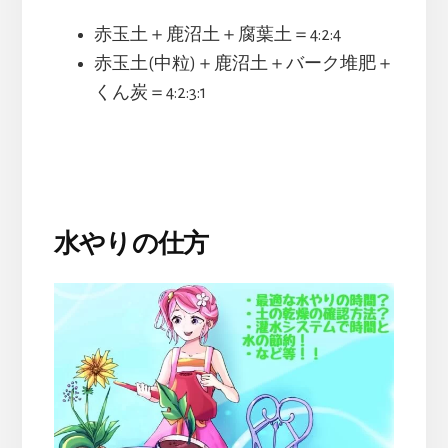
赤玉土＋鹿沼土＋腐葉土＝4:2:4
赤玉土(中粒)＋鹿沼土＋バーク堆肥＋
くん炭＝4:2:3:1
水やりの仕方