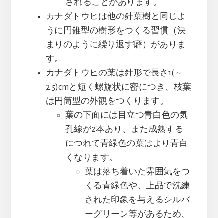
されることがあります。
カナダトウヒは他の針葉樹と同じよ
うに円錐型の樹形をつくる習慣（決
まりのように繰り返す癖）がありま
す。
カナダトウヒの葉は針形で長さ1(～
2.5)cmと短く螺旋状に密につき、枝葉
は円筒型の外観をつくります。
葉の下面には目立つ青白色の気
孔線が2本あり、また成熟する
につれて青緑色の葉はより青白
くなります。
葉は落ち着いた雰囲気をつ
くる青緑色や、上品で洗練
された印象を与えるシルバ
ーグリーン等があるため、