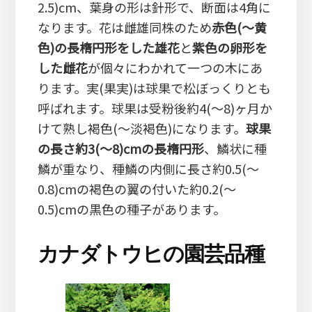
2.5)cm、葉身の形は針形で、断面は4角に
なります。花は雌雄同株のため
赤色(～黄
色)の長楕円形をした雄花
と
紫色の卵形を
した雌花
が個々にわかれて一つの木にあ
ります。実(果実)は球果で松ぼっくりとも
呼ばれます。球果は受粉後約4(～8)ヶ月か
けて熟し褐色(～淡褐色)になります。
球果
の長さ約3(～8)cmの長楕円形
、鱗状に種
鱗が重なり、種鱗の内側に長さ約0.5(～
0.8)cmの褐色の翼の付いた約0.2(～
0.5)cmの黒色の種子があります。
カナダトウヒの園芸品種