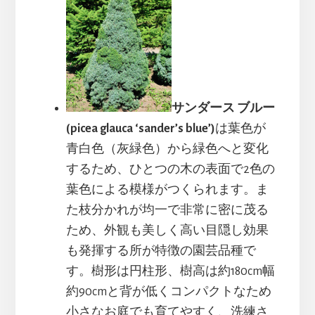
サンダース ブルー
(picea glauca ‘sander’s blue’)
は葉色が
青白色（灰緑色）から緑色へと変化
するため、ひとつの木の表面で2色の
葉色による模様がつくられます。ま
た枝分かれが均一で非常に密に茂る
ため、外観も美しく高い目隠し効果
も発揮する所が特徴の園芸品種で
す。樹形は円柱形、樹高は約180cm幅
約90cmと背が低くコンパクトなため
小さなお庭でも育てやすく、洗練さ