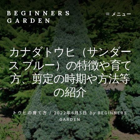
Skip
to
BEGINNERS
メニュー
content
GARDEN
植
物
の
カナダトウヒ（サンダー
種
類
ス ブルー）の特徴や育て
や
育
方、剪定の時期や方法等
て
方
の紹介
の
紹
介
トウヒの育て方
/
2022年6月5日
by
BEGINNERS
を
GARDEN
行
い