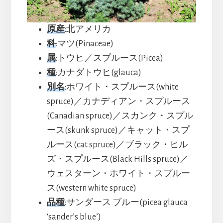
原産
:北アメリカ
科
:マツ(Pinaceae)
属
:トウヒ／スプルース(Picea)
種
:カナダトウヒ(glauca)
別名
:ホワイト・スプルース(white
spruce)／カナディアン・スプルース
(Canadian spruce)／スカンク・スプル
ース(skunk spruce)／キャット・スプ
ルース(cat spruce)／ブラック・ヒル
ズ・スプルース(Black Hills spruce)／
ウェスターン・ホワイト・スプルー
ス(western white spruce)
品種
:サンダース ブルー(picea glauca
‘sander’s blue’)