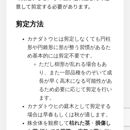
意して剪定する必要があります。
剪定方法
カナダトウヒは剪定しなくても円柱
形や円錐形に形が整う習慣があるた
め基本的には剪定不要です。
ただし樹形が乱れる場合もあ
り、また一部品種をのぞいて成
長が早く高木になる可能性があ
るため必要に応じて剪定を行い
ます。
カナダトウヒの庭木として剪定する
場合は早春もしくは秋が適します。
株全体を観察して
枯れた茎
・
損傷し