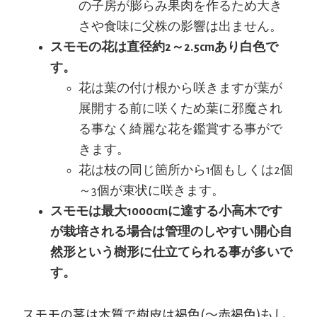
の子房が膨らみ果肉を作るため大き
さや食味に父株の影響は出ません。
スモモの花は直径約2～2.5cmあり白色で
す。
花は葉の付け根から咲きますが葉が
展開する前に咲くため葉に邪魔され
る事なく綺麗な花を鑑賞する事がで
きます。
花は枝の同じ箇所から1個もしくは2個
～3個が束状に咲きます。
スモモは最大1000cmに達する小高木です
が栽培される場合は管理のしやすい開心自
然形という樹形に仕立てられる事が多いで
す。
スモモの茎は木質で樹皮は褐色(～赤褐色)もし