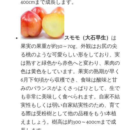
400cmまで成長します。
スモモ（大石早生）
は
果実の果重が約50～70g、外観はお尻の尖
る桃のような可愛らしい形をしており、実
は熟すと緑色から赤色へと変わり、果肉の
色は黄色をしています。果実の熟期が早く
6月下旬頃から収穫でき、食味は酸味と甘
みのバランスがよくさっぱりとして、生で
も非常に美味しく食べられます。自家不結
実性もしくは弱い自家結実性のため、育て
る際は受粉樹として他の品種をもう1本植
えましょう。樹高は約300～400cmまで成