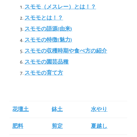
スモモ（メスレー）とは！？
スモモとは！？
スモモの語源(由来)
スモモの特徴(魅力)
スモモの収穫時期や食べ方の紹介
スモモの園芸品種
スモモの育て方
花壇土
鉢土
水やり
肥料
剪定
夏越し