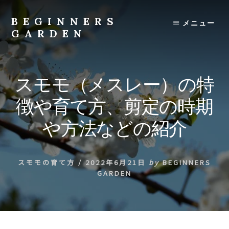
Skip
to
BEGINNERS
メニュー
content
GARDEN
植
物
の
スモモ（メスレー）の特
種
類
徴や育て方、剪定の時期
や
育
や方法などの紹介
て
方
の
スモモの育て方
/
2022年6月21日
by
BEGINNERS
紹
GARDEN
介
を
行
い