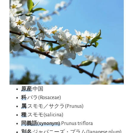
原産
:中国
科
:バラ(Rosaceae)
属
:スモモ／サクラ(Prunus)
種
:スモモ(salicina)
同義語(synonym)
:Prunus triflora
別名
:ジャパニーズ・プラム(Japanese plum)