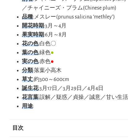
／チャイニーズ・プラム(Chinese plum)
品種
:メスレー(prunus salicina ‘methley’)
開花時期
:3月～4月
果実時期
:6月～8月
花の色
:白色〇
葉の色
:緑色
●
実の色
:赤色
●
分類
:落葉小高木
草丈
:約300～600cm
誕生花
:3月17日／3月29日／4月4日
花言葉
:誤解／疑惑／貞操／誠意／甘い生活
用途
:
目次