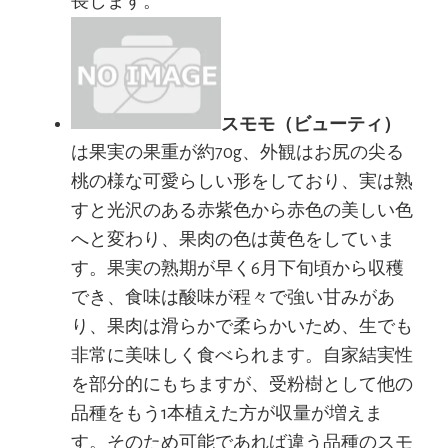
長します。
スモモ（ビューティ）
は果実の果重が約70g、外観はお尻の尖る
桃の様な可愛らしい形をしており、実は熟
すと光沢のある赤紫色から赤色の美しい色
へと変わり、果肉の色は黄色をしていま
す。果実の熟期が早く6月下旬頃から収穫
でき、食味は酸味が程々で強い甘みがあ
り、果肉は滑らかで柔らかいため、生でも
非常に美味しく食べられます。自家結実性
を部分的にもちますが、受粉樹として他の
品種をもう1本植えた方が収量が増えま
す。そのため可能であれば違う品種のスモ