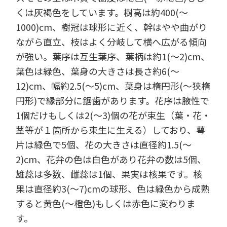
くは灰褐色をしています。樹高は約400(～
1000)cm、樹冠は球形に近く、幹はやや曲がり
ながら直立、枝はよく分岐して横へ広がる傾向
が強い。葉序は互生葉序、葉柄は約1(～2)cm、
葉色は緑色、葉身の大きさは長さ約6(～
12)cm、幅約2.5(～5)cm、葉身は楕円形(～狭楕
円形)で縁部分に鋸歯があります。花序は腋性で
1個だけもしくは2(～3)個の花が束生（葉・花・
茎等が１箇所から束生に生える）しており、萼
片は緑色で5個、花の大きさは直径約1.5(～
2)cm、花弁の色は白色があり花弁の数は5個、
雄蕊は多数、雌蕊は1個、果実は核果です。核
果は直径約3(～7)cmの球形、色は緑色から成熟
すると黄色(～橙色)もしくは赤色に変わりま
す。