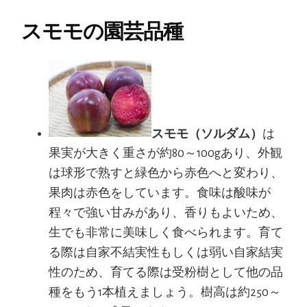
スモモの園芸品種
スモモ（ソルダム）
は
果実が大きく重さが約80～100gあり、外観
は球形で熟すと緑色から赤色へと変わり、
果肉は赤色をしています。食味は酸味が
程々で強い甘みがあり、香りもよいため、
生でも非常に美味しく食べられます。育て
る際は自家不結実性もしくは弱い自家結実
性のため、育てる際は受粉樹として他の品
種をもう1本植えましょう。樹高は約250～