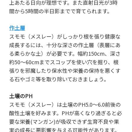
上あたる日向が理想です。また直射日光が3時
間から5時間の半日影までで育てられます。
作土層
スモモ（メスレー）がしっかり根を張り健康な
成長するには、十分な深さの作土層（表層にあ
る柔らかな土）が必要です。幅約150cm、深さ
約50～60cmまでスコップを使い穴を掘り、根
張りを邪魔したり保水性や栄養の保持を悪くす
る石やゴミ等を取り除いておきましょう。
土壌のPH
スモモ（メスレー）は土壌のPH5.0～6.0前後の
酸性土壌を好みます。PHが高くなり過ぎると必
要な栄養(マンガン)が吸収できず生育不良や果
実の成長に悪影響を与える可能性があります。