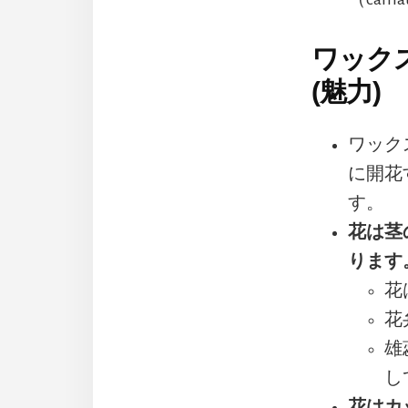
ワック
(魅力)
ワック
に開花
す。
花は茎
ります
花
花
雄
し
花はカ