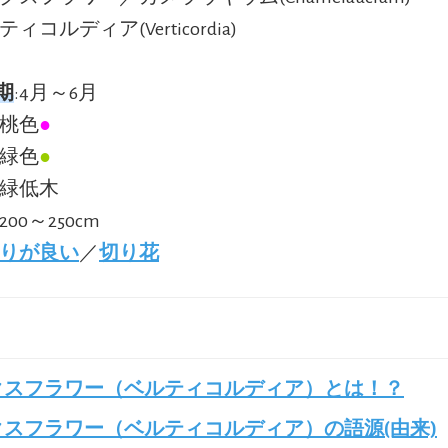
ティコルディア(Verticordia)
期
:4月～6月
:桃色
●
:緑色
●
常緑低木
200～250cm
りが良い
／
切り花
クスフラワー（ベルティコルディア）とは！？
クスフラワー（ベルティコルディア）の語源(由来)