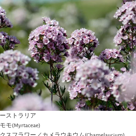
オーストラリア
モ(Myrtaceae)
クスフラワー／カメラウキウム(Chamelaucium)