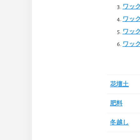
ワッ
ワッ
ワッ
ワッ
花壇土
肥料
冬越し