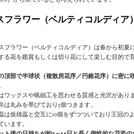
スフラワー（ベルティコルディア
スフラワー（ベルティコルディア）は春から初夏
する花を鑑賞もしくは切り花にして楽しむ目的で
の頂部で半球状（複散房花序／円錐花序）に密に
。
はワックスや蝋細工を思わせる質感と光沢があり
弁は丸みを帯びており5個つきます。
蕊は仮雄蕊と交互に10個をずつついており王冠の
ています。
ット後の日持ちが約7～14日と長く個性的な花姿の