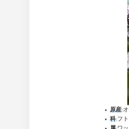
原産
:
科
:フトモ
属
:ワッ