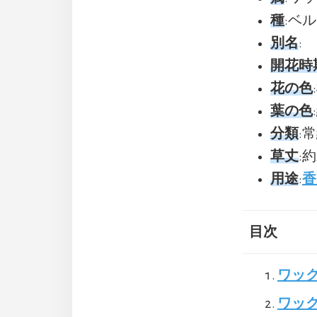
種
:ベル
別名
:
開花時
花の色
葉の色
分類
:
草丈
:約
用途
:
香
目次
ワッ
ワッ