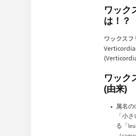
ワック
は！？
ワックスフラ
Vertico
(Vertic
ワック
(由来)
属名の
「小さ
る「l
（ca