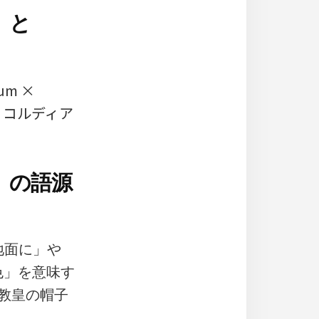
）と
m ×
ルティコルディア
）の語源
「地面に」や
色」を意味す
の教皇の帽子