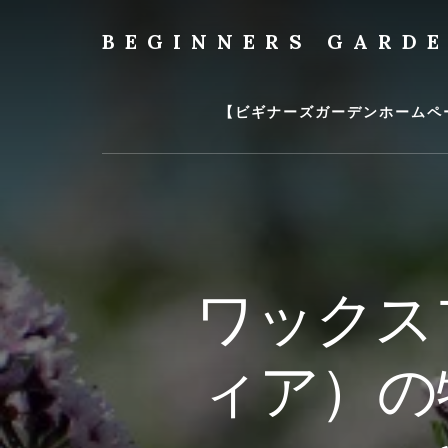
Skip
to
BEGINNERS GARD
content
植
物
の
【ビギナーズガーデンホームペ
種
類
や
育
て
方
の
ワックス
紹
介
を
ィア）の
行
い
ま