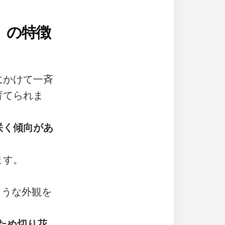
）の特徴
にかけて一斉
育てられま
咲く傾向があ
ます。
ような外観を
ため切り花