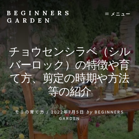
Skip
to
BEGINNERS
メニュー
content
GARDEN
植
物
の
チョウセンシラベ（シル
種
類
バーロック）の特徴や育
や
育
て方、剪定の時期や方法
て
方
等の紹介
の
紹
介
モミの育て方
/
2022年7月5日
by
BEGINNERS
を
GARDEN
行
い