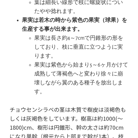
葉は細長い線形で枝に螺旋状につい
たやや捻れます。
果実は若木の時から紫色の果実（球果）を
生産する事が出来ます。
果実は長さ約4～7cmで円錐形の形を
しており、枝に垂直に立つように実
ります。
果実は紫色から始まり5～6ヶ月かけて
成熟して薄褐色へと変わり徐々に崩
壊しながら翼のある種子を放出しま
す。
チョウセンシラベの茎は木質で樹皮は淡褐色も
しくは灰褐色をしています。樹高は約1000(～
1800)cm、樹形は円錐形、幹の太さは約70cm
になり単幹（根元から上部まで幹が1本）、枝