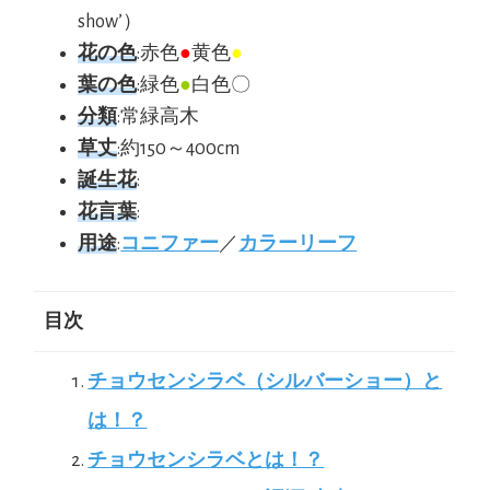
show’）
花の色
:赤色
●
黄色
●
葉の色
:緑色
●
白色〇
分類
:常緑高木
草丈
:約150～400cm
誕生花
:
花言葉
:
用途
:
コニファー
／
カラーリーフ
目次
チョウセンシラベ（シルバーショー）と
は！？
チョウセンシラベとは！？