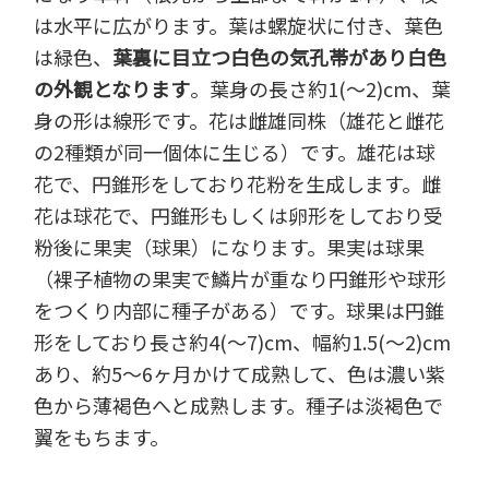
は水平に広がります。葉は螺旋状に付き、葉色
は緑色、
葉裏に目立つ白色の気孔帯があり白色
の外観となります
。葉身の長さ約1(～2)cm、葉
身の形は線形です。花は雌雄同株（雄花と雌花
の2種類が同一個体に生じる）です。雄花は球
花で、円錐形をしており花粉を生成します。雌
花は球花で、円錐形もしくは卵形をしており受
粉後に果実（球果）になります。果実は球果
（裸子植物の果実で鱗片が重なり円錐形や球形
をつくり内部に種子がある）です。球果は円錐
形をしており長さ約4(～7)cm、幅約1.5(～2)cm
あり、約5～6ヶ月かけて成熟して、色は濃い紫
色から薄褐色へと成熟します。種子は淡褐色で
翼をもちます。