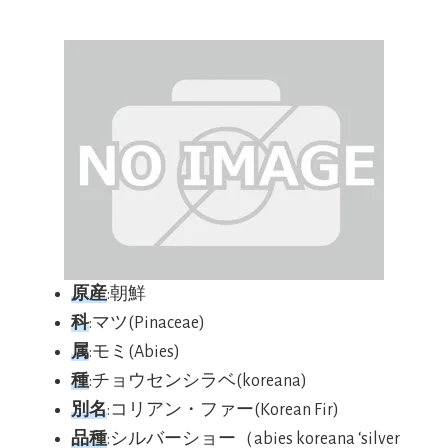
原産
:朝鮮
科
:マツ(Pinaceae)
属
:モミ(Abies)
種
:チョウセンシラベ(koreana)
別名
:コリアン・ファー(Korean Fir)
品種
:シルバーショー（abies koreana ‘silver