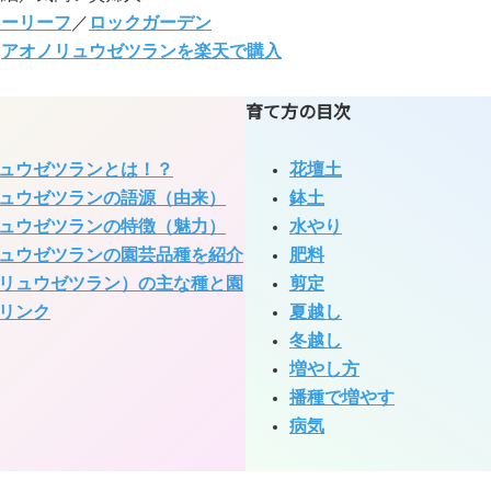
ラーリーフ
／
ロックガーデン
:
アオノリュウゼツランを楽天で購入
育て方の目次
ュウゼツランとは！？
花壇土
ュウゼツランの語源（由来）
鉢土
ュウゼツランの特徴（魅力）
水やり
ュウゼツランの園芸品種を紹介
肥料
リュウゼツラン）の主な種と園
剪定
リンク
夏越し
冬越し
増やし方
播種で増やす
病気