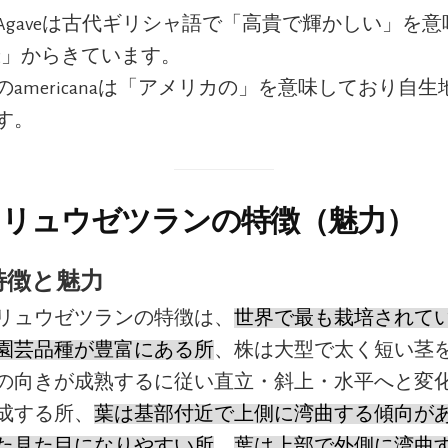
Agaveは古代ギリシャ語で「高貴で輝かしい」を意
υός」からきています。
のamericanaは「アメリカの」を意味しており自
す。
リュウゼツランの特徴（魅力）
特徴と魅力
リュウゼツランの特徴は、
世界で最も栽培されて
園芸品種が豊富にある所
、株は大型で太く短い茎
の向きが成熟するに従い直立・斜上・水平へと変
成する所、
葉は基部付近で上側に湾曲する傾向が
た見た目になりやすい所
、
葉は上部で外側に湾曲