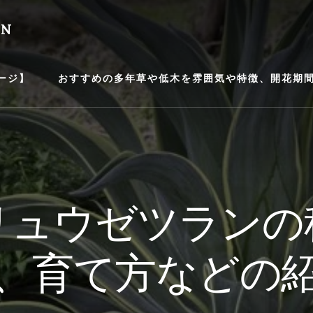
EN
ージ】
おすすめの多年草や低木を雰囲気や特徴、開花期間等
リュウゼツランの
、育て方などの