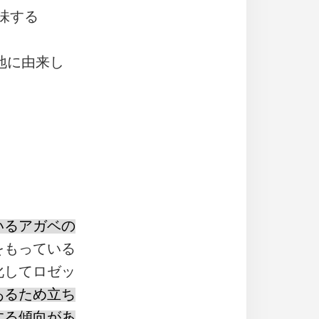
味する
生地に由来し
いるアガベの
をもっている
化してロゼッ
あるため立ち
する傾向があ