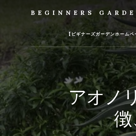
Skip
to
BEGINNERS GARD
content
植
物
の
【ビギナーズガーデンホームペ
種
類
や
育
て
方
の
アオノ
紹
介
を
徴
行
い
ま