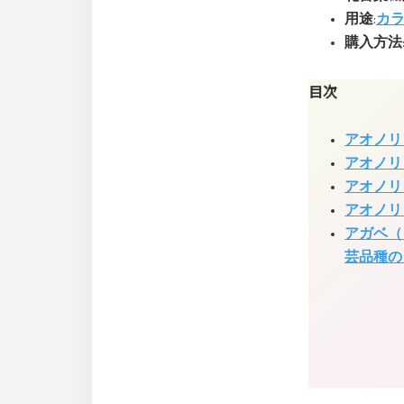
用途
:
カ
購入方法
目次
アオノリ
アオノリ
アオノリ
アオノリ
アガベ（
芸品種の