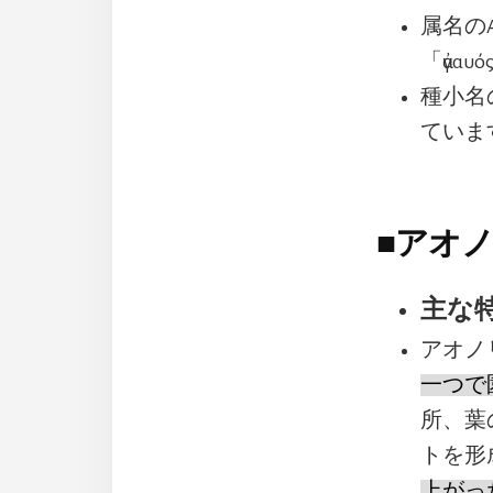
属名の
「ἀγα
種小名
ていま
■
アオノ
主な
アオノ
一つで
所、葉
トを形
上がっ