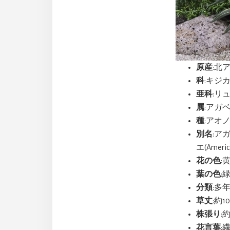
原産
:北
科
:キジカク
亜科
:リュ
属
:アガベ
種
:アオノ
別名
:ア
エ(Ameri
花の色
:
葉の色
:
分類
:多
草丈
:約1
株張り
:
花言葉
: