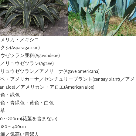
アメリカ・メキシコ
シ(Asparagaceae)
ウゼツラン亜科(Agavoideae)
／リュウゼツラン(Agave)
リュウゼツラン／アメリーナ(Agave americana)
ガベ・アメリカーナ／センチュリープラント(century plant)／
can aloe)／アメリカン・アロエ(American aloe)
黄色・緑色
緑色・青緑色・黄色・白色
年草
00～200cm(花茎を含まない)
約180～400cm
繊細／気高い貴婦人