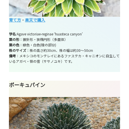
育て方
・
楽天で購入
学名
:Agave victoriae-reginae ‘huasteca canyon’
葉の形
：披針形・狭楕円形（多面体）
葉の色
：緑色・白色(稜の部分)
株のサイズ
：株の高さ約30cm、株の幅は約30～50cm
備考
：メキシコのモンテレイにあるファステカ・キャニオンに自生して
いるアガベ・笹の雪（ササノユキ）です。
ポーキュパイン