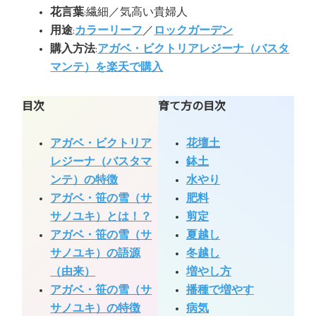
花言葉
:繊細／気高い貴婦人
用途
:
カラーリーフ
／
ロックガーデン
購入方法
:
アガベ・ビクトリアレジーナ（バスタ
マンテ）を楽天で購入
目次
育て方の目次
アガベ・ビクトリア
花壇土
レジーナ（バスタマ
鉢土
ンテ）の特徴
水やり
アガベ・笹の雪（サ
肥料
サノユキ）とは！？
剪定
アガベ・笹の雪（サ
夏越し
サノユキ）の語源
冬越し
（由来）
増やし方
アガベ・笹の雪（サ
播種で増やす
サノユキ）の特徴
病気