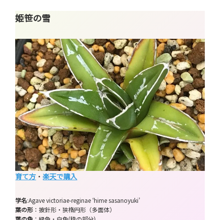
姫笹の雪
育て方
・
楽天で購入
学名
:Agave victoriae-reginae ‘hime sasanoyuki’
葉の形
：披針形・狭楕円形（多面体）
葉の色
：緑色・白色(稜の部分)