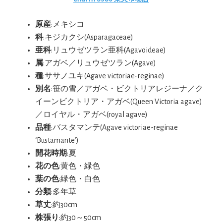
原産
:メキシコ
科
:キジカクシ(Asparagaceae)
亜科
:リュウゼツラン亜科(Agavoideae)
属
:アガベ／リュウゼツラン(Agave)
種
:ササノユキ(Agave victoriae-reginae)
別名
:笹の雪／アガベ・ビクトリアレジーナ／ク
イーンビクトリア・アガベ(Queen Victoria agave)
／ロイヤル・アガベ(royal agave)
品種
:バスタマンテ(Agave victoriae-reginae
‘Bustamante’)
開花時期
:夏
花の色
:黄色・緑色
葉の色
:緑色・白色
分類
:多年草
草丈
:約30cm
株張り
:約30～50cm