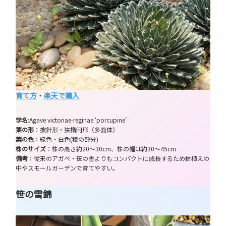
育て方
・
楽天で購入
学名
:Agave victoriae-reginae ‘porcupine’
葉の形
：披針形・狭楕円形（多面体）
葉の色
：緑色・白色(稜の部分)
株のサイズ
：株の高さ約20～30cm、株の幅は約30～45cm
備考
：従来のアガベ・笹の雪よりもコンパクトに成長するため鉢植えの
中やスモールガーデンで育てやすい。
笹の雪錦