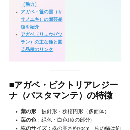
（魅力）
アガベ・笹の雪（サ
サノユキ）の園芸品
種を紹介
アガベ（リュウゼツ
ラン）の主な種と園
芸品種のリンク
■
アガベ・ビクトリアレジー
ナ（バスタマンテ）の特徴
葉の形
：披針形・狭楕円形（多面体）
葉の色
：緑色・白色(稜の部分)
株のサイズ
：株の高さ約30cm、株の幅は約