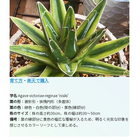
育て方
・
楽天で購入
学名
:Agave victoriae-reginae ‘nisiki’
葉の形
：披針形・狭楕円形（多面体）
葉の色
：緑色・白色(稜の部分)・黄色(縁部分)
株のサイズ
：株の高さ約30cm、株の幅は約30～50cm
備考
：葉の縁部分に黄色の幅広な覆輪が入るため、明るく元気な印象を
感じさせるカラーリーフとして楽しめる。