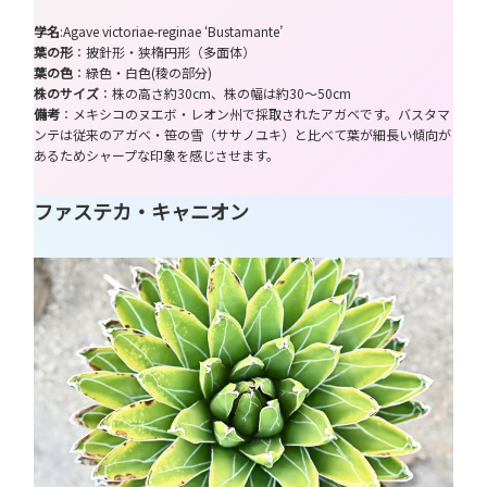
学名
:Agave victoriae-reginae ‘Bustamante’
葉の形
：披針形・狭楕円形（多面体）
葉の色
：緑色・白色(稜の部分)
株のサイズ
：株の高さ約30cm、株の幅は約30～50cm
備考
：メキシコのヌエボ・レオン州で採取されたアガベです。バスタマ
ンテは従来のアガベ・笹の雪（ササノユキ）と比べて葉が細長い傾向が
あるためシャープな印象を感じさせます。
ファステカ・キャニオン