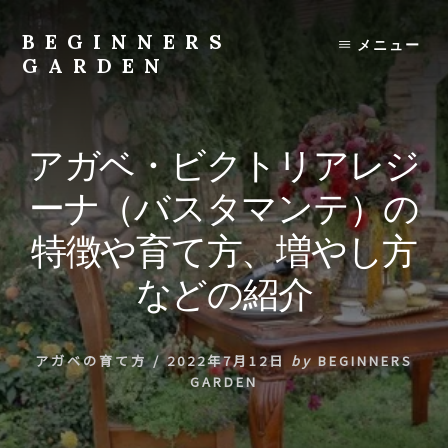
Skip
to
BEGINNERS
メニュー
content
GARDEN
植
物
の
アガベ・ビクトリアレジ
種
類
ーナ（バスタマンテ）の
や
育
特徴や育て方、増やし方
て
方
などの紹介
の
紹
介
アガベの育て方
/
2022年7月12日
by
BEGINNERS
を
GARDEN
行
い