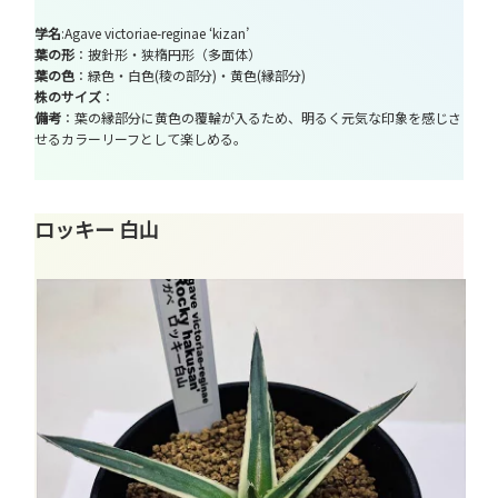
学名
:Agave victoriae-reginae ‘kizan’
葉の形
：披針形・狭楕円形（多面体）
葉の色
：緑色・白色(稜の部分)・黄色(縁部分)
株のサイズ
：
備考
：葉の縁部分に黄色の覆輪が入るため、明るく元気な印象を感じさ
せるカラーリーフとして楽しめる。
ロッキー 白山