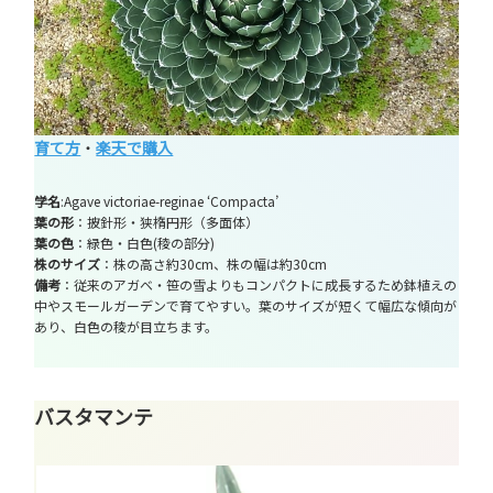
育て方
・
楽天で購入
学名
:Agave victoriae-reginae ‘Compacta’
葉の形
：披針形・狭楕円形（多面体）
葉の色
：緑色・白色(稜の部分)
株のサイズ
：株の高さ約30cm、株の幅は約30cm
備考
：従来のアガベ・笹の雪よりもコンパクトに成長するため鉢植えの
中やスモールガーデンで育てやすい。葉のサイズが短くて幅広な傾向が
あり、白色の稜が目立ちます。
バスタマンテ