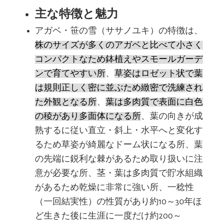
主な特徴と魅力
アガベ・笹の雪（ササノユキ）の特徴は、
株のサイズが多くのアガベと比べて小さく
コンパクトなため鉢植えやスモールガーデ
ンで育てやすい所
、
草姿はロゼット状で葉
は規則正しく密に並ぶため緻密で洗練され
た外観となる所
、
葉は多肉質で表面に白色
の稜があり多面体になる所
、葉の向きが成
熟するに従い直立・斜上・水平へと変化す
るため草姿が綺麗なドーム状になる所、葉
の先端に鋭利な棘があるため取り扱いに注
意が必要な所、茎・葉は多肉質で貯水組織
があるため乾燥に非常に強い所、一稔性
（一回結実性）の性質があり約10～30年ほ
ど生きた後に生涯に一度だけ約200～