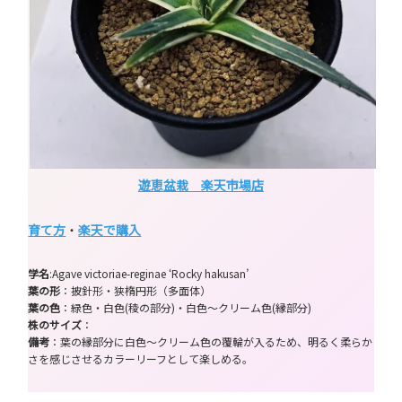
遊恵盆栽 楽天市場店
育て方
・
楽天で購入
学名
:Agave victoriae-reginae ‘Rocky hakusan’
葉の形
：披針形・狭楕円形（多面体）
葉の色
：緑色・白色(稜の部分)・白色～クリーム色(縁部分)
株のサイズ
：
備考
：葉の縁部分に白色～クリーム色の覆輪が入るため、明るく柔らか
さを感じさせるカラーリーフとして楽しめる。