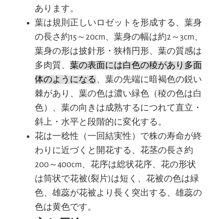
あります。
葉は規則正しいロゼットを形成する、葉身
の長さ約15～20cm、葉身の幅は約2～3cm、
葉身の形は披針形・狭楕円形、葉の質感は
多肉質、
葉の表面には白色の稜があり多面
体のようになる
、葉の先端に暗褐色の鋭い
棘があり、葉の色は濃い緑色（稜の色は白
色）、葉の向きは成熟するにつれて直立・
斜上・水平と段階的に変化する。
花は一稔性（一回結実性）で株の寿命が終
わりに近づくと開花する、花茎の長さ約
200～400cm、花序は総状花序、花の形状
は筒状で花被(裂片)は短く、花被の色は緑
色、雄蕊が花被より長く突出する、雄蕊の
色は黄色です。