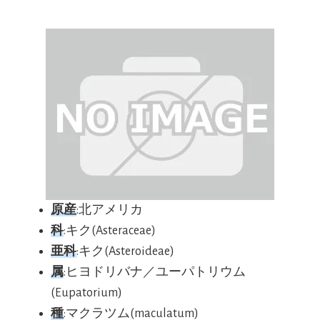
原産
:北アメリカ
科
:キク(Asteraceae)
亜科
:キク(Asteroideae)
属
:ヒヨドリバナ／ユーパトリウム
(Eupatorium)
種
:マクラツム(maculatum)