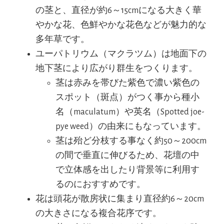
の茎と、直径が約6～15cmになる大きく華
やかな花、色鮮やかな花色などが魅力的な
多年草です。
ユーパトリウム（マクラツム）は地面下の
地下茎により広がり群生をつくります。
茎は赤みを帯びた紫色で濃い紫色の
スポット（斑点）がつく事から種小
名（maculatum）や英名（Spotted joe-
pye weed）の由来にもなっています。
茎は殆ど分枝する事なく約50～200cm
の間で垂直に伸びるため、花壇の中
で立体感を出したり背景等に利用す
るのにおすすめです。
花は頭花が散房状に集まり直径約6～20cm
の大きさになる複合花序です。