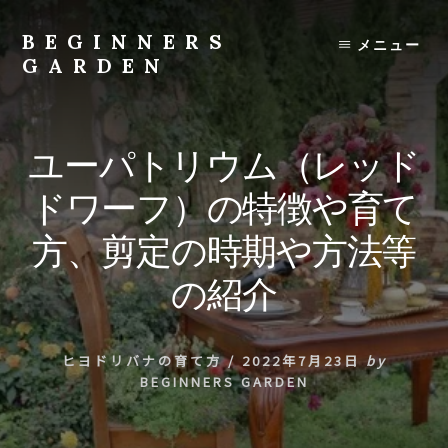
Skip
to
BEGINNERS
メニュー
content
GARDEN
植
物
の
ユーパトリウム（レッド
種
類
ドワーフ）の特徴や育て
や
育
方、剪定の時期や方法等
て
方
の紹介
の
紹
介
ヒヨドリバナの育て方
/
2022年7月23日
by
を
BEGINNERS GARDEN
行
い