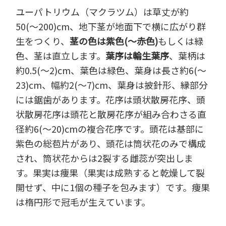
ユーパトリウム（マクラツム）は草丈が約
50(～200)cm、地下茎が地面下で横に広がり群
生をつくり、
茎の色は紫色(～赤色)
もしくは緑
色、茎は直立します。
葉序は輪生葉序
、葉柄は
約0.5(～2)cm、葉色は緑色、葉身は長さ約6(～
23)cm、幅約2(～7)cm、葉身は披針形、縁部分
には鋸歯があります。花序は頭状散房花序、頭
状散房花序は頭花と散房花序が組み合わさる直
径約6(～20)cmの複合花序です。頭花は基部に
紫色の総苞片があり、頭花は筒状花のみで構成
され、筒状花からは2裂する雌蕊が突出しま
す。果実は痩果（果実は成熟すると乾燥して裂
開せず、中に1個の種子を包みます）です。痩果
は楕円形で冠毛が生えています。