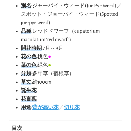
別名
:ジャーパイ・ウィード(Joe Pye Weed)／
スポット・ジョーパイ・ウィード(Spotted
joe-pye weed)
品種
:レッドドワーフ（eupatorium
maculatum ‘red dwarf’）
開花時期
:7月～9月
花の色
:桃色
●
葉の色
:緑色
●
分類
:多年草（宿根草）
草丈
:約100cm
誕生花
:
花言葉
:
用途
:
背が高い花
／
切り花
目次