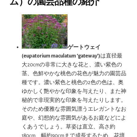
ム）の園芸品種の紹介
ゲートウェイ
(eupatorium maculatum ‘gateway’)
は直径最
大20cmの非常に大きな花と、濃い紫色の
茎、色鮮やかな桃色の花色が魅力の園芸品
種です。濃い紫色と桃色の2色の色は、奥
ゆかしく艶やかな印象を与えたり、また神
秘的で非現実的な印象を与えたりします。
そのため優雅な雰囲気漂うエレガントなお
庭や、幻想的な雰囲気があるお庭などによ
くあうでしょう。草姿は直立、高さ約
180cm、幅約90cmまで成長するため、花壇