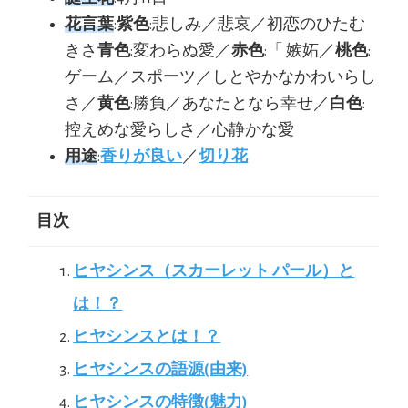
花言葉
:
紫色
:悲しみ／悲哀／初恋のひたむ
きさ
青色
:変わらぬ愛／
赤色
:「 嫉妬／
桃色
:
ゲーム／スポーツ／しとやかなかわいらし
さ／
黄色
:勝負／あなたとなら幸せ／
白色
:
控えめな愛らしさ／心静かな愛
用途
:
香りが良い
／
切り花
目次
ヒヤシンス（スカーレット パール）と
は！？
ヒヤシンスとは！？
ヒヤシンスの語源(由来)
ヒヤシンスの特徴(魅力)