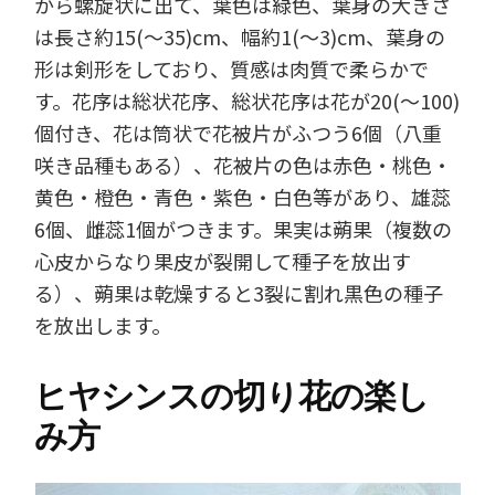
から螺旋状に出て、葉色は緑色、葉身の大きさ
は長さ約15(～35)cm、幅約1(～3)cm、葉身の
形は剣形をしており、質感は肉質で柔らかで
す。花序は総状花序、総状花序は花が20(～100)
個付き、花は筒状で花被片がふつう6個（八重
咲き品種もある）、花被片の色は赤色・桃色・
黄色・橙色・青色・紫色・白色等があり、雄蕊
6個、雌蕊1個がつきます。果実は蒴果（複数の
心皮からなり果皮が裂開して種子を放出す
る）、蒴果は乾燥すると3裂に割れ黒色の種子
を放出します。
ヒヤシンスの切り花の楽し
み方