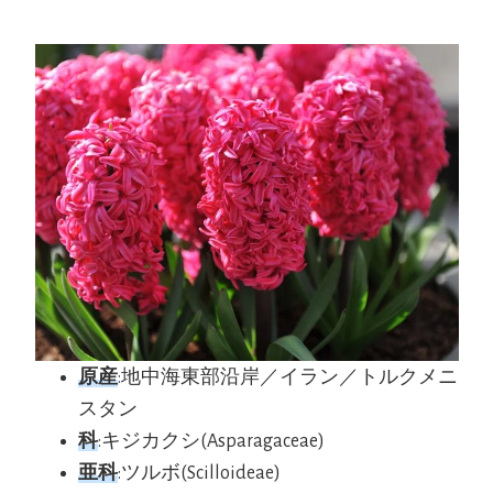
原産
:地中海東部沿岸／イラン／トルクメニ
スタン
科
:キジカクシ(Asparagaceae)
亜科
:ツルボ(Scilloideae)