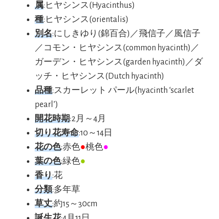
属
:ヒヤシンス(Hyacinthus)
種
:ヒヤシンス(orientalis)
別名
:にしきゆり(錦百合)／飛信子／風信子
／コモン・ヒヤシンス(common hyacinth)／
ガーデン・ヒヤシンス(garden hyacinth)／ダ
ッチ・ヒヤシンス(Dutch hyacinth)
品種
:スカーレット パール(hyacinth ‘scarlet
pearl’)
開花時期
:2月～4月
切り花寿命
:10～14日
花の色
:赤色
●
桃色
●
葉の色
:緑色
●
香り
:花
分類
:多年草
草丈
:約15～30cm
誕生花
:4月11日