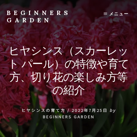
Skip
to
BEGINNERS
メニュー
content
GARDEN
植
物
の
ヒヤシンス（スカーレッ
種
類
ト パール）の特徴や育て
や
育
方、切り花の楽しみ方等
て
方
の紹介
の
紹
介
ヒヤシンスの育て方
/
2022年7月25日
by
を
BEGINNERS GARDEN
行
い