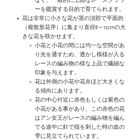
なく、一般的に上品なレースフラワ
ーを鑑賞する目的で育てられます。
花は非常に小さな花が茎の頂部で平面的
（複散形花序）に集まり直径8～15cmの大
きな花を咲かせます。
小花と小花の間には均一な空間があ
り光を通すため、透かし模様が入る
レースの編み物の様な上品で繊細な
印象を与えます。
花は外側の小花や花弁ほど大きくな
る傾向にあります。
花の中心付近に赤色もしくは紫色の
小花がある事があり、この赤色の花
はアン女王がレースの編み物を編ん
でる途中に針で指を刺した時の血の
雫に見立てられています。