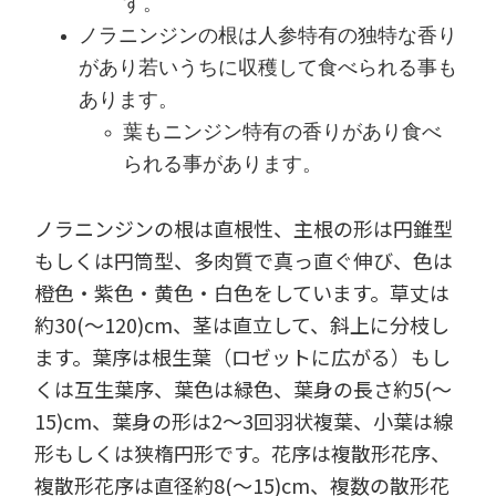
す。
ノラニンジンの根は人参特有の独特な香り
があり若いうちに収穫して食べられる事も
あります。
葉もニンジン特有の香りがあり食べ
られる事があります。
ノラニンジンの根は直根性、主根の形は円錐型
もしくは円筒型、多肉質で真っ直ぐ伸び、色は
橙色・紫色・黄色・白色をしています。草丈は
約30(～120)cm、茎は直立して、斜上に分枝し
ます。葉序は根生葉（ロゼットに広がる）もし
くは互生葉序、葉色は緑色、葉身の長さ約5(～
15)cm、葉身の形は2～3回羽状複葉、小葉は線
形もしくは狭楕円形です。花序は複散形花序、
複散形花序は直径約8(～15)cm、複数の散形花