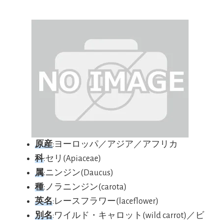
原産
:ヨーロッパ／アジア／アフリカ
科
:セリ(Apiaceae)
属
:ニンジン(Daucus)
種
:ノラニンジン(carota)
英名
:レースフラワー(laceflower)
別名
:ワイルド・キャロット(wild carrot)／ビ