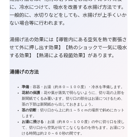
に、冷水につけて、吸水を改善する水揚げ方法です。
一般的に、水切りなどをしても、水揚げが上手くいか
ない場合等に行われます。
湯揚げ法の効果には【導管内にある空気を熱で膨張さ
せて外に押し出す効果】【熱のショックで一気に吸水
する効果】【熱湯による殺菌効果】があります。
湯揚げの方法
準備
：容器・お湯（約８０～１００度）・冷水を準備します。
花材の保護
：花や葉が蒸気で弱らないように、切り花の上部を
新聞紙でくるみ覆います。切り口の部分はお湯につけるため、
茎の下部は新聞紙から出しておきましょう。
茎の切断
：切り口から上に約１～５ｃｍの場所で斜めにカット
します。
お湯に浸ける
：お湯（約８０～１００度）の中に切り口を浸し
て、切り口から空気が出てこなくなるのを待ちます。お湯につ
ける時間は約２０～６０秒の間です。