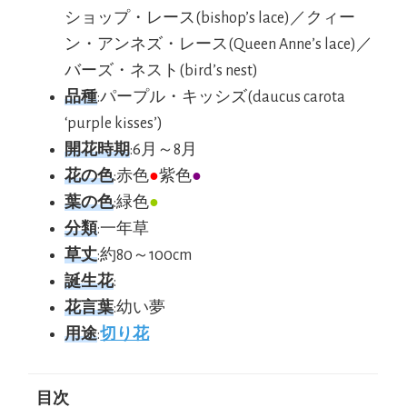
ショップ・レース(bishop’s lace)／クィー
ン・アンネズ・レース(Queen Anne’s lace)／
バーズ・ネスト(bird’s nest)
品種
:パープル・キッシズ(daucus carota
‘purple kisses’)
開花時期
:6月～8月
花の色
:赤色
●
紫色
●
葉の色
:緑色
●
分類
:一年草
草丈
:約80～100cm
誕生花
:
花言葉
:幼い夢
用途
:
切り花
目次