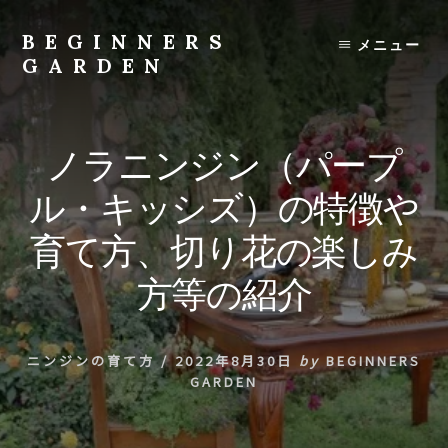
Skip
to
BEGINNERS
メニュー
content
GARDEN
植
物
の
ノラニンジン（パープ
種
類
ル・キッシズ）の特徴や
や
育
育て方、切り花の楽しみ
て
方
方等の紹介
の
紹
介
ニンジンの育て方
/
2022年8月30日
by
BEGINNERS
を
GARDEN
行
い