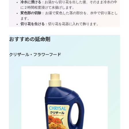
冷水に浸ける
：お湯から切り花を出した後、そのまま冷水の中
に２時間程度浸けて水揚げします。
変色部の切除
： お湯で変色した茎の部分を、水中で切り落とし
ます。
切り花を生ける
：切り花を花器に入れて飾ります。
おすすめの延命剤
クリザール・フラワーフード