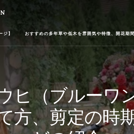
EN
ージ】
おすすめの多年草や低木を雰囲気や特徴、開花期間等
ウヒ（ブルーワ
て方、剪定の時