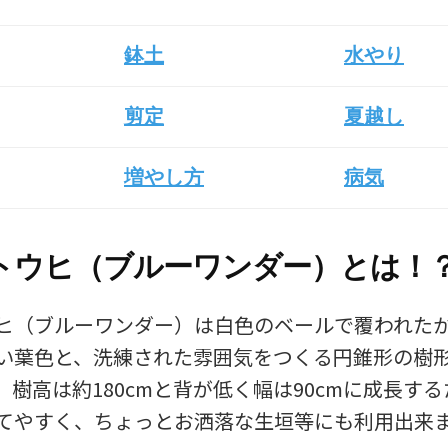
鉢土
水やり
剪定
夏越し
増やし方
病気
トウヒ（ブルーワンダー）とは！
ヒ（ブルーワンダー）は白色のベールで覆われた
い葉色と、洗練された雰囲気をつくる円錐形の樹
。樹高は約180cmと背が低く幅は90cmに成長す
てやすく、ちょっとお洒落な生垣等にも利用出来