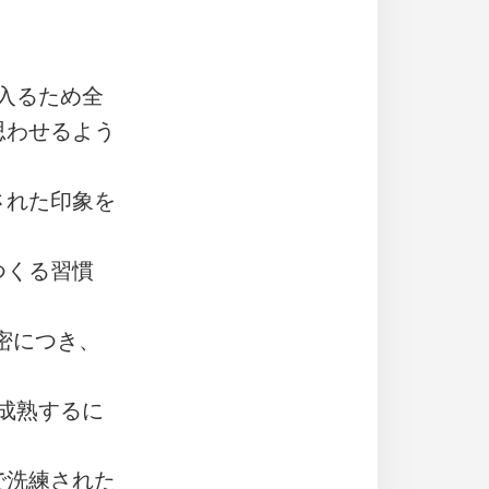
入るため全
思わせるよう
された印象を
。
つくる習慣
に密につき、
成熟するに
で洗練された