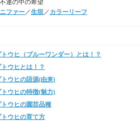
:不運の中の希望
ニファー
／
生垣
／
カラーリーフ
ダトウヒ（ブルーワンダー）とは！？
ダトウヒとは！？
トウヒの語源(由来)
トウヒの特徴(魅力)
ダトウヒの園芸品種
ダトウヒの育て方