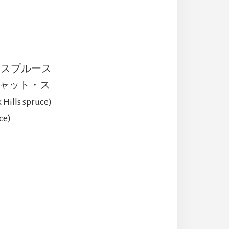
ン・スプルース
)／キャット・ス
s spruce)
e)