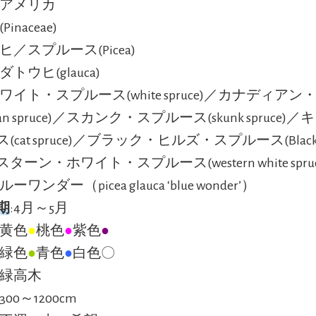
北アメリカ
Pinaceae)
ヒ／スプルース(Picea)
ダトウヒ(glauca)
ホワイト・スプルース(white spruce)／カナディア
dian spruce)／スカンク・スプルース(skunk spruce
cat spruce)／ブラック・ヒルズ・スプルース(Black Hill
ターン・ホワイト・スプルース(western white spruc
ルーワンダー（picea glauca ‘blue wonder’）
期
:4月～5月
:黄色
●
桃色
●
紫色
●
:緑色
●
青色
●
白色〇
常緑高木
300～1200cm