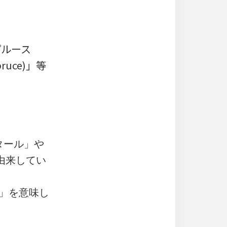
プルース
ruce)」等
タール」や
に由来してい
た」を意味し