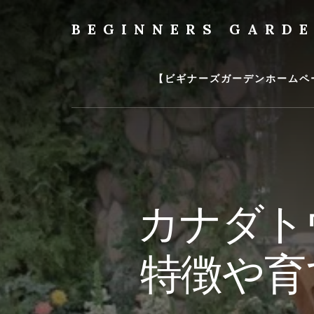
Skip
to
BEGINNERS GARD
content
植
物
の
【ビギナーズガーデンホームペ
種
類
や
育
て
方
の
カナダト
紹
介
を
特徴や育
行
い
ま