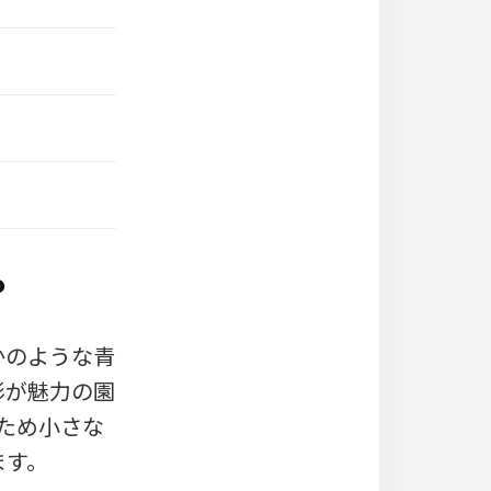
？
かのような青
形が魅力の園
るため小さな
ます。