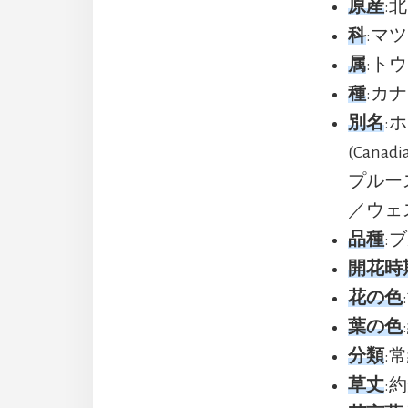
原産
:
科
:マツ(
属
:トウ
種
:カナ
別名
:
(Cana
プルース(
／ウェス
品種
:ブ
開花時
花の色
葉の色
分類
:
草丈
:約