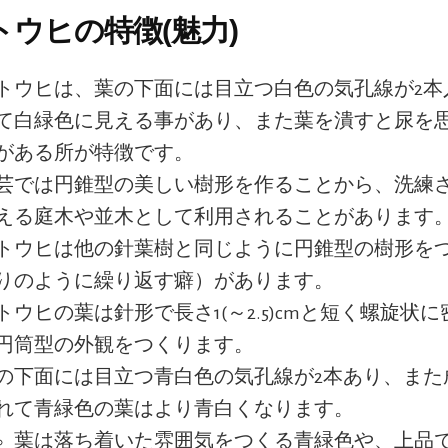
ウヒの特徴(魅力)
トウヒは、葉の下面には目立つ白色の気孔線が2本
て白緑色に見える事があり、また葉を潰すと尿を
がある所が特徴です。
芸では円錐型の美しい樹形を作ることから、洗練
える庭木や並木として利用されることがあります
トウヒは他の針葉樹と同じように円錐型の樹形を
りのように繰り返す癖）があります。
トウヒの葉は針形で長さ1(～2.5)cmと短く螺旋状
円筒型の外観をつくります。
の下面には目立つ青白色の気孔線が2本あり、また
れて青緑色の葉はより青白くなります。
葉は落ち着いた雰囲気をつくる青緑色や、上品