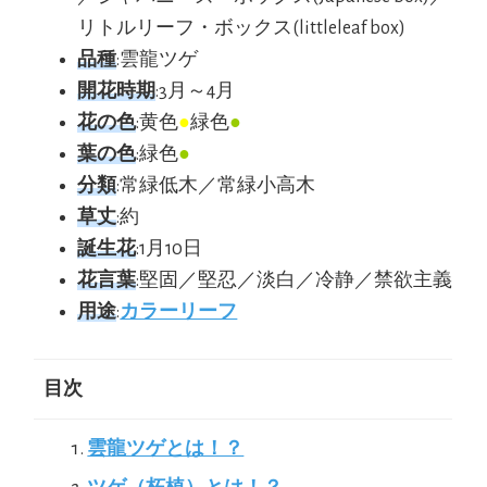
リトルリーフ・ボックス(littleleaf box)
品種
:雲龍ツゲ
開花時期
:3月～4月
花の色
:黄色
●
緑色
●
葉の色
:緑色
●
分類
:常緑低木／常緑小高木
草丈
:約
誕生花
:1月10日
花言葉
:堅固／堅忍／淡白／冷静／禁欲主義
用途
:
カラーリーフ
目次
雲龍ツゲとは！？