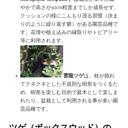
やかで高さが30cm程度までしか成長せず、
クッションの様にこんもり茂る習慣（決ま
りのように繰り返す癖）がある園芸品種で
す。花壇や植え込みの縁取りやトピアリー
等に利用されます。
雲龍ツゲ
は、枝が捻れ
てクネクネとした不規則な樹形をつくるた
め、樹形を楽しむ目的で庭木として楽しま
れたり、盆栽として利用される事が多い園
芸品種です。
ツゲ（ボックスウッド）の