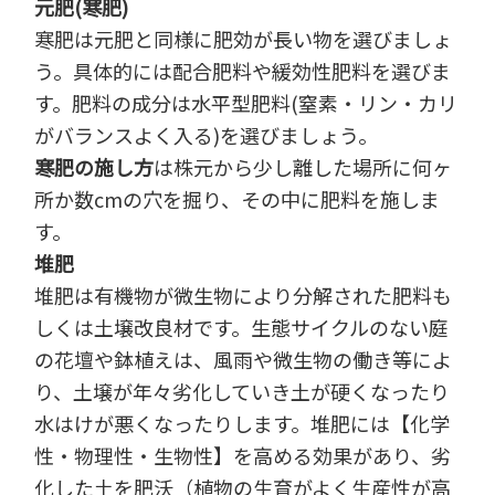
元肥(寒肥)
寒肥は元肥と同様に肥効が長い物を選びましょ
う。具体的には配合肥料や緩効性肥料を選びま
す。肥料の成分は水平型肥料(窒素・リン・カリ
がバランスよく入る)を選びましょう。
寒肥の施し方
は株元から少し離した場所に何ヶ
所か数cmの穴を掘り、その中に肥料を施しま
す。
堆肥
堆肥は有機物が微生物により分解された肥料も
しくは土壌改良材です。生態サイクルのない庭
の花壇や鉢植えは、風雨や微生物の働き等によ
り、土壌が年々劣化していき土が硬くなったり
水はけが悪くなったりします。堆肥には【化学
性・物理性・生物性】を高める効果があり、劣
化した土を肥沃（植物の生育がよく生産性が高