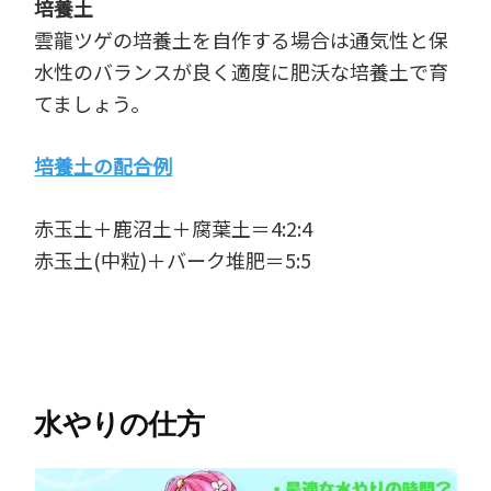
培養土
雲龍ツゲの培養土を自作する場合は通気性と保
水性のバランスが良く適度に肥沃な培養土で育
てましょう。
培養土の配合例
赤玉土＋鹿沼土＋腐葉土＝4:2:4
赤玉土(中粒)＋バーク堆肥＝5:5
水やりの仕方