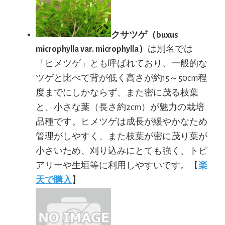
クサツゲ（buxus
microphylla var. microphylla）
は別名では
「ヒメツゲ」とも呼ばれており、一般的な
ツゲと比べて背が低く高さが約15～50cm程
度までにしかならず、また密に茂る枝葉
と、小さな葉（長さ約2cm）が魅力の栽培
品種です。ヒメツゲは成長が緩やかなため
管理がしやすく、また枝葉が密に茂り葉が
小さいため、刈り込みにとても強く、トピ
アリーや生垣等に利用しやすいです。【
楽
天で購入
】