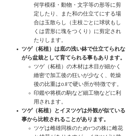
何学模様・動物・文字等の形等に剪
定したり、また和の仕立てにする場
合は玉散らし（主枝ごとに球状もし
くは雲形に塊をつくり）に剪定され
たりします。
ツゲ（柘植）は底の浅い鉢で仕立てられな
がら盆栽として育てられる事もあります。
ツゲ（柘植）の木材は木目が細かく
緻密で加工後の狂いが少なく、乾燥
後の比重は0.8で硬い所が特徴です。
印鑑や将棋の駒など細工物などに利
用されます。
ツゲ（柘植）とイヌツゲは外観が似ている
事から比較されることがあります。
ツゲは雌雄同株のため1つの株に雌花