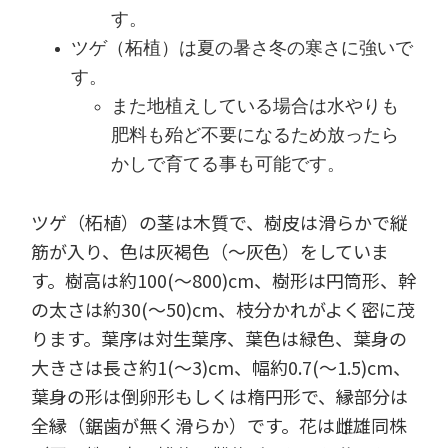
す。
ツゲ（柘植）は夏の暑さ冬の寒さに強いで
す。
また地植えしている場合は水やりも
肥料も殆ど不要になるため放ったら
かしで育てる事も可能です。
ツゲ（柘植）の茎は木質で、樹皮は滑らかで縦
筋が入り、色は灰褐色（～灰色）をしていま
す。樹高は約100(～800)cm、樹形は円筒形、幹
の太さは約30(～50)cm、枝分かれがよく密に茂
ります。葉序は対生葉序、葉色は緑色、葉身の
大きさは長さ約1(～3)cm、幅約0.7(～1.5)cm、
葉身の形は倒卵形もしくは楕円形で、縁部分は
全縁（鋸歯が無く滑らか）です。花は雌雄同株