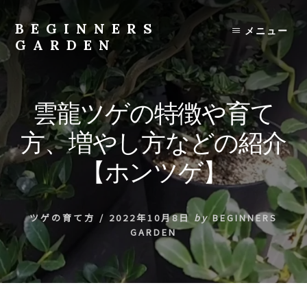
Skip
to
BEGINNERS
メニュー
content
GARDEN
植
物
の
雲龍ツゲの特徴や育て
種
類
方、増やし方などの紹介
や
育
【ホンツゲ】
て
方
の
ツゲの育て方
/
2022年10月8日
by
BEGINNERS
紹
GARDEN
介
を
行
い