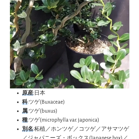
原産
:日本
科
:ツゲ(Buxaceae)
属
:ツゲ(buxus)
種
:ツゲ(microphylla var. japonica)
別名
:柘植／ホンツゲ／コツゲ／アサマツゲ
／ジャパニーズ・ボックス(Japanese box)／