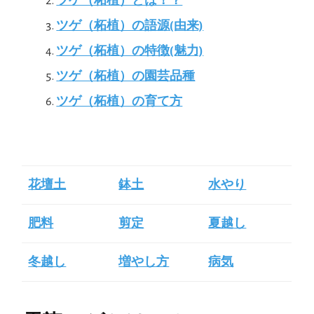
ツゲ（柘植）とは！？
ツゲ（柘植）の語源(由来)
ツゲ（柘植）の特徴(魅力)
ツゲ（柘植）の園芸品種
ツゲ（柘植）の育て方
花壇土
鉢土
水やり
肥料
剪定
夏越し
冬越し
増やし方
病気