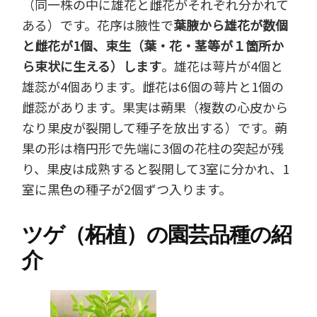
（同一株の中に雄花と雌花がそれぞれ分かれて
ある）です。花序は腋性で
葉腋から雄花が数個
と雌花が1個、束生（葉・花・茎等が１箇所か
ら束状に生える）します
。雄花は萼片が4個と
雄蕊が4個あります。雌花は6個の萼片と1個の
雌蕊があります。果実は蒴果（複数の心皮から
なり果皮が裂開して種子を放出する）です。蒴
果の形は楕円形で先端に3個の花柱の突起が残
り、果皮は成熟すると裂開して3室に分かれ、1
室に黒色の種子が2個ずつ入ります。
ツゲ（柘植）の園芸品種の紹
介