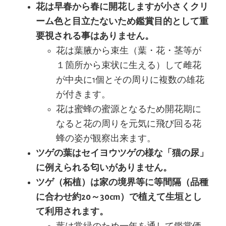
花は早春から春に開花しますが小さくクリ
ーム色と目立たないため鑑賞目的として重
要視される事はありません。
花は葉腋から束生（葉・花・茎等が
１箇所から束状に生える）して雌花
が中央に1個とその周りに複数の雄花
が付きます。
花は蜜蜂の蜜源となるため開花期に
なると花の周りを元気に飛び回る花
蜂の姿が観察出来ます。
ツゲの葉はセイヨウツゲの様な「猫の尿」
に例えられる匂いがありません。
ツゲ（柘植）は家の境界等に等間隔（品種
に合わせ約20～30cm）で植えて生垣とし
て利用されます。