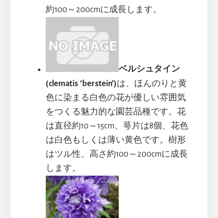
約100～200cmに成長します。
ベルシュタイン
(clematis ‘berstein’)
は、ほんのりと黄
色に染まる白色の花が優しい雰囲気
をつくる魅力的な園芸品種です。花
は直径約10～15cm、萼片は8個、花色
は白色もしくは薄い黄色です。樹形
はツル性、高さ約100～200cmに成長
します。