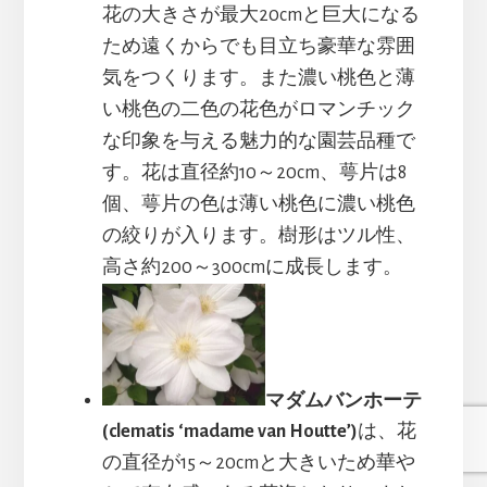
花の大きさが最大20cmと巨大になる
ため遠くからでも目立ち豪華な雰囲
気をつくります。また濃い桃色と薄
い桃色の二色の花色がロマンチック
な印象を与える魅力的な園芸品種で
す。花は直径約10～20cm、萼片は8
個、萼片の色は薄い桃色に濃い桃色
の絞りが入ります。樹形はツル性、
高さ約200～300cmに成長します。
マダムバンホーテ
(clematis ‘madame van Houtte’)
は、花
の直径が15～20cmと大きいため華や