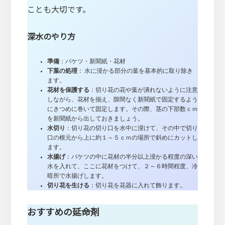
ことも大切です。
深水のやり方
準備
：バケツ・新聞紙・花材
下葉の処理
： 水に浸かる部分の葉を基本的に取り除き
ます。
花材を保護する
：切り花の花や葉が潰れないように注意
しながら、花材を揃え、隙間なく新聞紙で固定するよう
にきつめに巻いて固定します。その際、茎の下部数ｃｍ
を新聞紙から出しておきましょう。
水切り
：切り花の切り口を水中に浸けて、その中で切り
口の根元から上に約１～５ｃｍの場所で斜めにカットし
ます。
水揚げ
：バケツの中に花材の半分以上浸かる程度の深い
水を入れて、ここに花材をつけて、２～６時間程度、冷
暗所で水揚げします。
切り花を生ける
：切り花を花器に入れて飾ります。
おすすめの延命剤