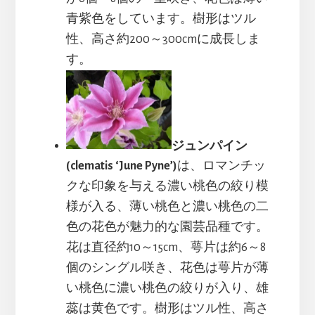
青紫色をしています。樹形はツル
性、高さ約200～300cmに成長しま
す。
ジュンパイン
(clematis ‘June Pyne’)
は、ロマンチッ
クな印象を与える濃い桃色の絞り模
様が入る、薄い桃色と濃い桃色の二
色の花色が魅力的な園芸品種です。
花は直径約10～15cm、萼片は約6～8
個のシングル咲き、花色は萼片が薄
い桃色に濃い桃色の絞りが入り、雄
蕊は黄色です。樹形はツル性、高さ