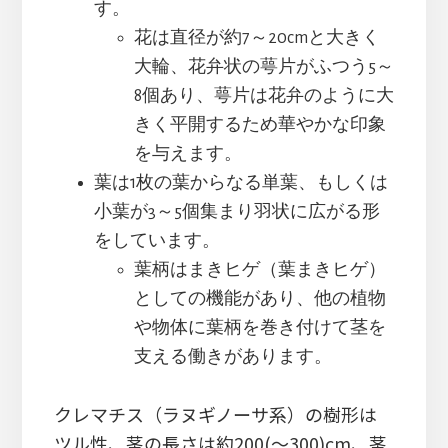
す。
花は直径が約7～20cmと大きく
大輪、花弁状の萼片がふつう5～
8個あり、萼片は花弁のように大
きく平開するため華やかな印象
を与えます。
葉は1枚の葉からなる単葉、もしくは
小葉が3～5個集まり羽状に広がる形
をしています。
葉柄はまきヒゲ（葉まきヒゲ）
としての機能があり、他の植物
や物体に葉柄を巻き付けて茎を
支える働きがあります。
クレマチス（ラヌギノーサ系）の樹形は
ツル性、茎の長さは約200(～300)cm、茎