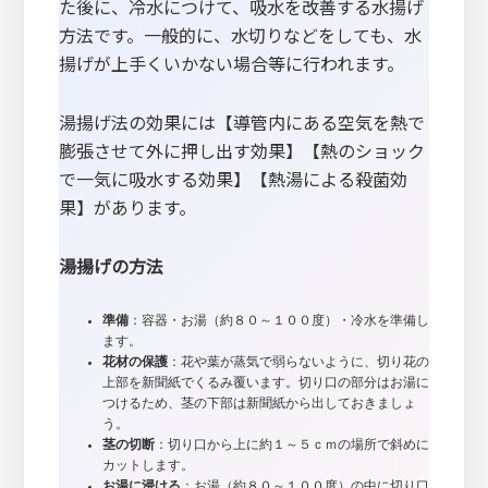
た後に、冷水につけて、吸水を改善する水揚げ
方法です。一般的に、水切りなどをしても、水
揚げが上手くいかない場合等に行われます。
湯揚げ法の効果には【導管内にある空気を熱で
膨張させて外に押し出す効果】【熱のショック
で一気に吸水する効果】【熱湯による殺菌効
果】があります。
湯揚げの方法
準備
：容器・お湯（約８０～１００度）・冷水を準備し
ます。
花材の保護
：花や葉が蒸気で弱らないように、切り花の
上部を新聞紙でくるみ覆います。切り口の部分はお湯に
つけるため、茎の下部は新聞紙から出しておきましょ
う。
茎の切断
：切り口から上に約１～５ｃｍの場所で斜めに
カットします。
お湯に浸ける
：お湯（約８０～１００度）の中に切り口