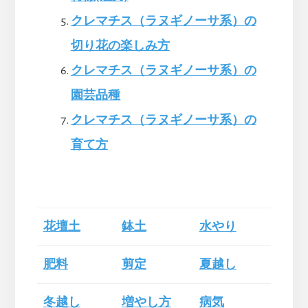
クレマチス（ラヌギノーサ系）の
切り花の楽しみ方
クレマチス（ラヌギノーサ系
）の
園芸品種
クレマチス（ラヌギノーサ系）の
育て方
花壇土
鉢土
水やり
肥料
剪定
夏越し
冬越し
増やし方
病気