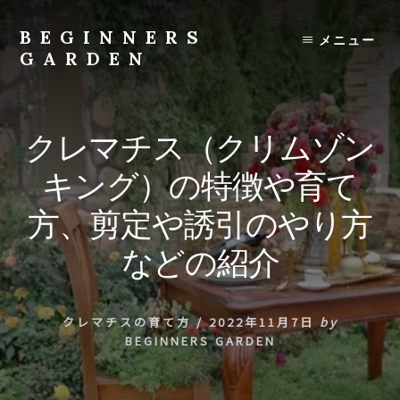
Skip
to
BEGINNERS
メニュー
content
GARDEN
植
物
の
クレマチス（クリムゾン
種
類
キング）の特徴や育て
や
育
方、剪定や誘引のやり方
て
方
などの紹介
の
紹
介
クレマチスの育て方
/
2022年11月7日
by
を
BEGINNERS GARDEN
行
い