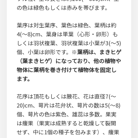
の色は緑色もしくは赤みを帯びます。
葉序は対生葉序、葉色は緑色、葉柄は約
4(～8)cm、葉身は単葉（心形・卵形）も
しくは羽状複葉、羽状複葉は小葉が3(～5)
個、小葉は卵形です。※
葉柄は、まきヒゲ
（葉まきヒゲ）になっており、他の植物や
物体に葉柄を巻き付けて植物体を固定し
ます。
花序は頂花もしくは腋花、花は直径7(～
20)cm、萼片は花弁状、萼片の数は5(～8)
個、萼片の色は紫色、雄蕊は多数。果実
は痩果（果実は成熟すると乾燥して裂開
せず、中に1個の種子を包みます）、痩果