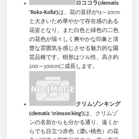
ロココラ(clematis
‘Roko-Kolla’)
は、花の直径が15～20cm
と大きいため華やかで存在感のある
花姿となり、また白色と緑色の二色
の花色が瑞々しく爽やかな印象と清
楚な雰囲気を感じさせる魅力的な園
芸品種です。樹形はツル性、高さ約
200～300cmに成長します。
クリムゾンキング
(clematis ‘crimson king’)
は、クリムゾ
ンの名前からも分かる通り、遠くか
らでも目立つ赤色（濃い桃色）の花