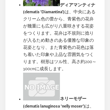
ディアマンティナ
(clematis ‘Diamantina’)
は、中央にある
クリーム色の蕾から、青紫色の花弁
が幾重にも広がり八重咲きする花姿
をつくります。花弁は不規則に捻り
が入るため動きのある優雅な印象の
花姿となり、また青紫色の花色は落
ち着いた印象や上品な雰囲気をつく
ります。樹形はツル性、高さ約200～
300cmに成長します。
ネリーモザー
(clematis lanuginosa ‘nelly moser’)
は、