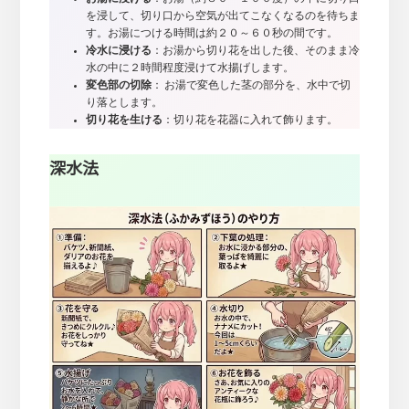
を浸して、切り口から空気が出てこなくなるのを待ちま
す。お湯につける時間は約２０～６０秒の間です。
冷水に浸ける
：お湯から切り花を出した後、そのまま冷
水の中に２時間程度浸けて水揚げします。
変色部の切除
： お湯で変色した茎の部分を、水中で切
り落とします。
切り花を生ける
：切り花を花器に入れて飾ります。
深水法