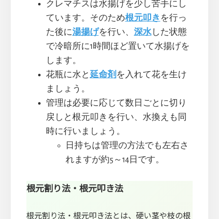
クレマチスは水揚げを少し苦手にし
ています。そのため
根元叩き
を行っ
た後に
湯揚げ
を行い、
深水
した状態
で冷暗所に1時間ほど置いて水揚げを
します。
花瓶に水と
延命剤
を入れて花を生け
ましょう。
管理は必要に応じて数日ごとに切り
戻しと根元叩きを行い、水換えも同
時に行いましょう。
日持ちは管理の方法でも左右さ
れますが約5～14日です。
根元割り法・根元叩き法
根元割り法・根元叩き法とは、硬い茎や枝の根