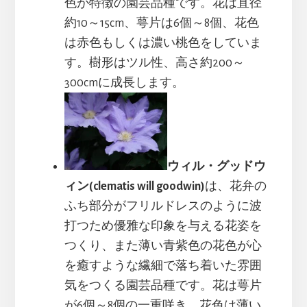
色が特徴の園芸品種です。花は直径
約10～15cm、萼片は6個～8個、花色
は赤色もしくは濃い桃色をしていま
す。樹形はツル性、高さ約200～
300cmに成長します。
ウィル・グッドウ
ィン(clematis will goodwin)
は、花弁の
ふち部分がフリルドレスのように波
打つため優雅な印象を与える花姿を
つくり、また薄い青紫色の花色が心
を癒すような繊細で落ち着いた雰囲
気をつくる園芸品種です。花は萼片
が6個～8個の一重咲き、花色は薄い