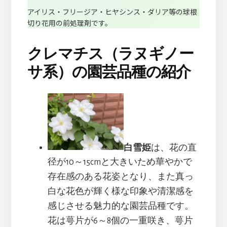
アイリス・フリージア・ヒヤシンス・ダリア等の球根
切り花用の前処理剤です。
クレマチス（ラヌギノー
サ系）の園芸品種の紹介
白雪姫
は、花の直
径が10～15cmと大きいため華やかで
存在感のある花姿となり、また真っ
白な花色が輝く様な印象や清潔感を
感じさせる魅力的な園芸品種です。
花は萼片が6～8個の一重咲き、萼片