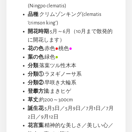
(Ningpo clematis)
品種
:クリムゾンキング(clematis
‘crimson king’)
開花時期
:5月～6月（10月まで散発的
に開花します）
花の色
:赤色
●
桃色
●
葉の色
:緑色
●
分類
:落葉ツル性木本
分類①
:ラヌギノーサ系
分類②
:早咲き大輪系
登攀方法
:まきヒゲ
草丈
:約200～300cm
誕生花
:5月3日／5月9日／7月1日／7月
2日／9月12日
花言葉
:精神的な美しさ／美しい心／