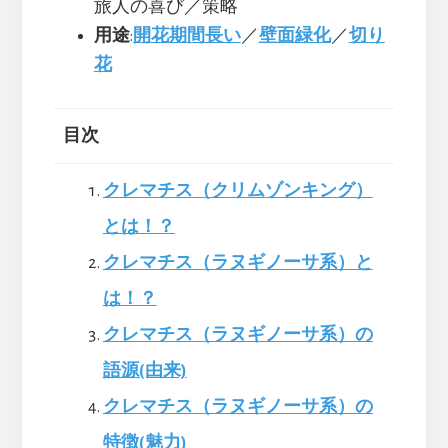
旅人の喜び／策略
用途
:
開花期間長い
／
壁面緑化
／
切り
花
目次
クレマチス（クリムゾンキング）
とは！？
クレマチス（ラヌギノーサ系）と
は！？
クレマチス（ラヌギノーサ系）の
語源(由来)
クレマチス（ラヌギノーサ系）の
特徴(魅力)