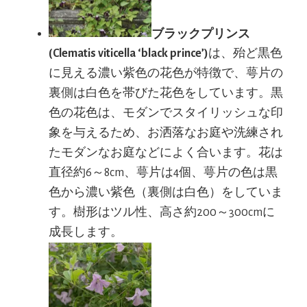
ブラックプリンス
(Clematis viticella ‘black prince’)
は、殆ど黒色
に見える濃い紫色の花色が特徴で、萼片の
裏側は白色を帯びた花色をしています。黒
色の花色は、モダンでスタイリッシュな印
象を与えるため、お洒落なお庭や洗練され
たモダンなお庭などによく合います。花は
直径約6～8cm、萼片は4個、萼片の色は黒
色から濃い紫色（裏側は白色）をしていま
す。樹形はツル性、高さ約200～300cmに
成長します。