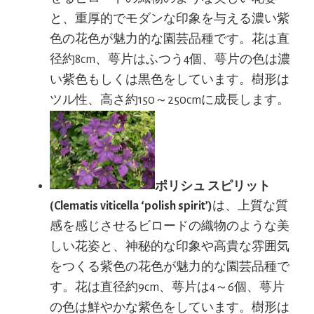
と、重厚的でモダンな印象を与える濃い紫
色の花色が魅力的な園芸品種です。花は直
径約8cm、萼片はふつう4個、萼片の色は濃
い紫色もしくは黒色をしています。樹形は
ツル性、高さ約150～250cmに成長します。
ポリシュ スピリット
(Clematis viticella ‘polish spirit’)
は、上質な質
感を感じさせるビロードの織物のような美
しい花姿と、神秘的な印象や高貴な雰囲気
をつくる紫色の花色が魅力的な園芸品種で
す。花は直径約9cm、萼片は4～6個、萼片
の色は鮮やかな紫色をしています。樹形は