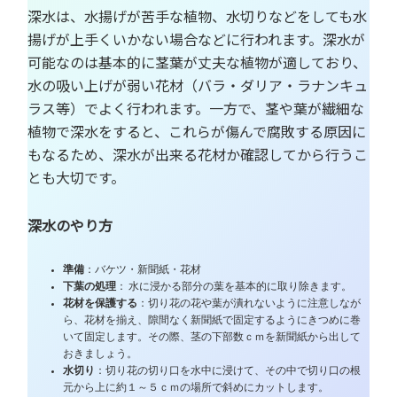
深水は、水揚げが苦手な植物、水切りなどをしても水
揚げが上手くいかない場合などに行われます。深水が
可能なのは基本的に茎葉が丈夫な植物が適しており、
水の吸い上げが弱い花材（バラ・ダリア・ラナンキュ
ラス等）でよく行われます。一方で、茎や葉が繊細な
植物で深水をすると、これらが傷んで腐敗する原因に
もなるため、深水が出来る花材か確認してから行うこ
とも大切です。
深水のやり方
準備
：バケツ・新聞紙・花材
下葉の処理
： 水に浸かる部分の葉を基本的に取り除きます。
花材を保護する
：切り花の花や葉が潰れないように注意しなが
ら、花材を揃え、隙間なく新聞紙で固定するようにきつめに巻
いて固定します。その際、茎の下部数ｃｍを新聞紙から出して
おきましょう。
水切り
：切り花の切り口を水中に浸けて、その中で切り口の根
元から上に約１～５ｃｍの場所で斜めにカットします。