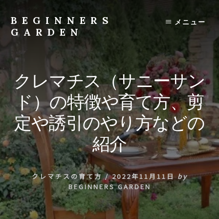
Skip
to
BEGINNERS
メニュー
content
GARDEN
植
物
の
クレマチス（サニーサン
種
類
ド）の特徴や育て方、剪
や
育
定や誘引のやり方などの
て
方
紹介
の
紹
介
クレマチスの育て方
/
2022年11月11日
by
を
BEGINNERS GARDEN
行
い