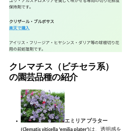
ユリ・アルストロメリアを美しく咲かせる専用の切り花鮮度
保持剤です。
クリザール・ブルボサス
楽天で購入
アイリス・フリージア・ヒヤシンス・ダリア等の球根切り花
用の前処理剤です。
クレマチス（ビチセラ系）
の園芸品種の紹介
エミリア プラター
(Clematis viticella ‘emilia plater’)
は、透明感を