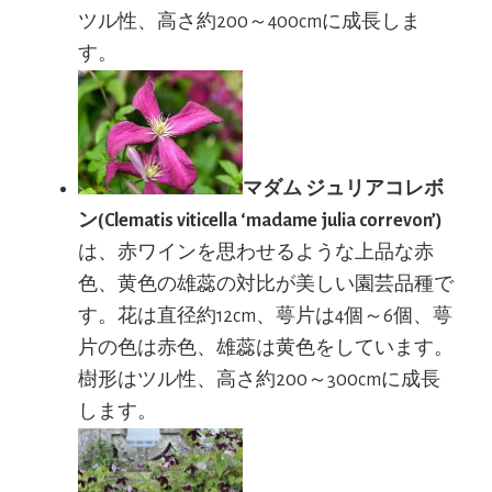
ツル性、高さ約200～400cmに成長しま
す。
マダム ジュリアコレボ
ン(Clematis viticella ‘madame julia correvon’)
は、赤ワインを思わせるような上品な赤
色、黄色の雄蕊の対比が美しい園芸品種で
す。花は直径約12cm、萼片は4個～6個、萼
片の色は赤色、雄蕊は黄色をしています。
樹形はツル性、高さ約200～300cmに成長
します。