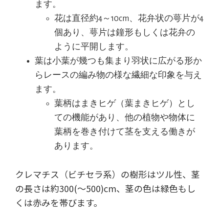
ます。
花は直径約4～10cm、花弁状の萼片が4
個あり、萼片は鐘形もしくは花弁の
ように平開します。
葉は小葉が幾つも集まり羽状に広がる形か
らレースの編み物の様な繊細な印象を与え
ます。
葉柄はまきヒゲ（葉まきヒゲ）とし
ての機能があり、他の植物や物体に
葉柄を巻き付けて茎を支える働きが
あります。
クレマチス（ビチセラ系）の樹形はツル性、茎
の長さは約300(～500)cm、茎の色は緑色もし
くは赤みを帯びます。