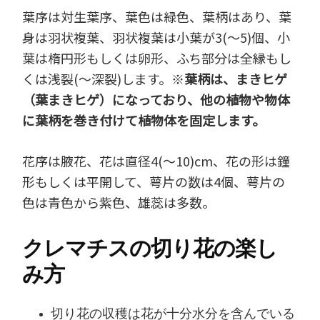
葉序は対生葉序、葉色は緑色、葉柄はあり、葉
身は羽状複葉、羽状複葉は小葉が3(～5)個、小
葉は楕円形もしくは卵形、ふち部分は全縁もし
くは浅裂(～深裂)します。※
葉柄は、まきヒゲ
（葉まきヒゲ）になっており、他の植物や物体
に葉柄を巻き付けて植物体を固定します。
花序は腋花、花は直径4(～10)cm、花の形は鐘
形もしくは平開して、萼片の数は4個、萼片の
色は青色から紫色、雄蕊は多数。
クレマチスの切り花の楽し
み方
切り花の収穫は花が十分水分を含んでいる