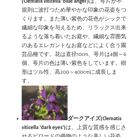
(Clematis viticella ‘blue angel’)
は、萼片が不
規則に波打つため華やかな印象の花姿をつ
くります。また薄い紫色の花色がシックで
繊細な印象を与えるため、リラックス出来
るような落ち着いたお庭や、繊細な雰囲気
のあるエレガントなお庭などによく合う園
芸品種です。花は直径10cm、萼片は4個～6
個、萼片の色は薄い紫色をしています。樹
形はツル性、高200～400cmに成長しま
す。
ダークアイズ(Clematis
viticella ‘dark eyes’)
は、上質な質感を感じさ
せるビロードの織物のような美しい花姿