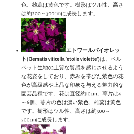
色、雄蕊は黄色です。樹形はツル性、高さ
は約200～300cmに成長します。
エトワールバイオレッ
ト(Clematis viticella ‘etoile violette’)
は、ベル
ベット生地の上質な質感を感じさせるよう
な花姿をしており、赤みを帯びた紫色の花
色が高級感や上品な印象を与える魅力的な
園芸品種です。花は直径約10cm、萼片は4
～6個、萼片の色は濃い紫色、雄蕊は黄色
です。樹形はツル性、高さは約300～
500cmに成長します。