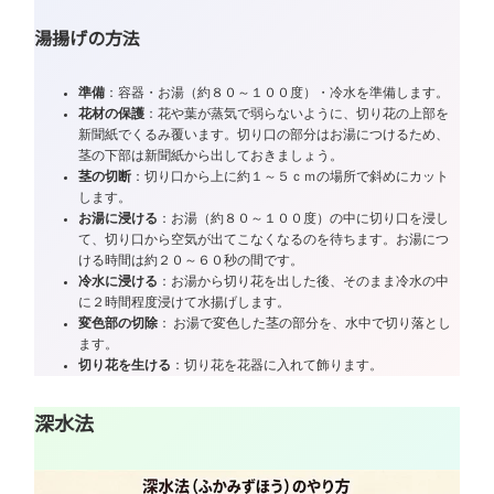
湯揚げの方法
準備
：容器・お湯（約８０～１００度）・冷水を準備します。
花材の保護
：花や葉が蒸気で弱らないように、切り花の上部を
新聞紙でくるみ覆います。切り口の部分はお湯につけるため、
茎の下部は新聞紙から出しておきましょう。
茎の切断
：切り口から上に約１～５ｃｍの場所で斜めにカット
します。
お湯に浸ける
：お湯（約８０～１００度）の中に切り口を浸し
て、切り口から空気が出てこなくなるのを待ちます。お湯につ
ける時間は約２０～６０秒の間です。
冷水に浸ける
：お湯から切り花を出した後、そのまま冷水の中
に２時間程度浸けて水揚げします。
変色部の切除
： お湯で変色した茎の部分を、水中で切り落とし
ます。
切り花を生ける
：切り花を花器に入れて飾ります。
深水法