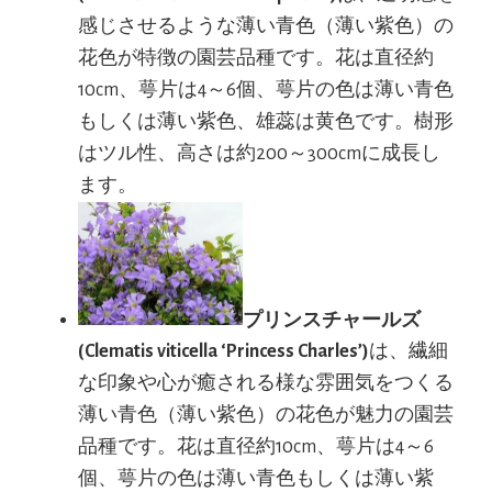
感じさせるような薄い青色（薄い紫色）の
花色が特徴の園芸品種です。花は直径約
10cm、萼片は4～6個、萼片の色は薄い青色
もしくは薄い紫色、雄蕊は黄色です。樹形
はツル性、高さは約200～300cmに成長し
ます。
プリンスチャールズ
(Clematis viticella ‘Princess Charles’)
は、繊細
な印象や心が癒される様な雰囲気をつくる
薄い青色（薄い紫色）の花色が魅力の園芸
品種です。花は直径約10cm、萼片は4～6
個、萼片の色は薄い青色もしくは薄い紫