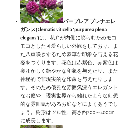
パープレア プレナエレ
ガンス(Clematis viticella ‘purpurea plena
elegans’)
は、花弁が内側に膨らむためモコ
モコとした可愛らしい外観をしており、ま
た八重咲きするため豪華な印象を与える花
姿をつくります。花色は赤紫色、赤紫色は
奥ゆかしく艶やかな印象を与えたり、また
神秘的で非現実的な印象を与えたりしま
す。そのため優雅な雰囲気漂うエレガント
なお庭や、現実世界から離れたような幻想
的な雰囲気があるお庭などによくあうでし
ょう。樹形はツル性、高さ約200～400cm
に成長します。