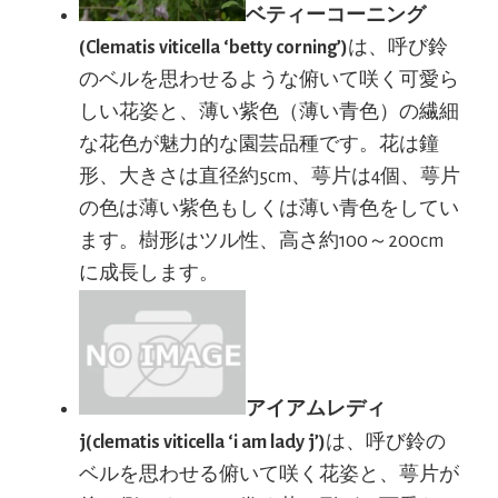
ベティーコーニング
(Clematis viticella ‘betty corning’)
は、呼び鈴
のベルを思わせるような俯いて咲く可愛ら
しい花姿と、薄い紫色（薄い青色）の繊細
な花色が魅力的な園芸品種です。花は鐘
形、大きさは直径約5cm、萼片は4個、萼片
の色は薄い紫色もしくは薄い青色をしてい
ます。樹形はツル性、高さ約100～200cm
に成長します。
アイアムレディ
j(clematis viticella ‘i am lady j’)
は、呼び鈴の
ベルを思わせる俯いて咲く花姿と、萼片が