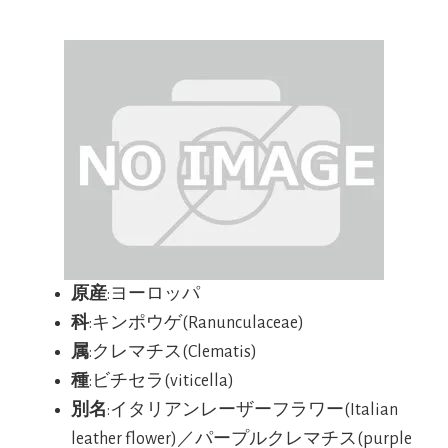
原産
:ヨーロッパ
科
:キンポウゲ(Ranunculaceae)
属
:クレマチス(Clematis)
種
:ビチセラ(viticella)
別名
:イタリアンレーザーフラワー(Italian
leather flower)／パープルクレマチス(purple