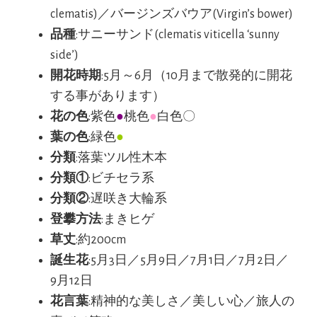
clematis)／バージンズバウア(Virgin’s bower)
品種
:サニーサンド(clematis viticella ‘sunny
side’)
開花時期
:5月～6月（10月まで散発的に開花
する事があります）
花の色
:紫色
●
桃色
●
白色〇
葉の色
:緑色
●
分類
:落葉ツル性木本
分類①
:ビチセラ系
分類②
:遅咲き大輪系
登攀方法
:まきヒゲ
草丈
:約200cm
誕生花
:5月3日／5月9日／7月1日／7月2日／
9月12日
花言葉
:精神的な美しさ／美しい心／旅人の