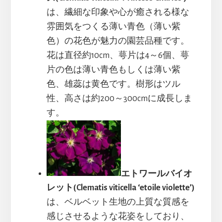
は、繊細な印象や心が癒される様な
雰囲気をつくる薄い青色（薄い紫
色）の花色が魅力の園芸品種です。
花は直径約10cm、萼片は4～6個、萼
片の色は薄い青色もしくは薄い紫
色、雄蕊は黄色です。樹形はツル
性、高さは約200～300cmに成長しま
す。
エトワールバイオ
レット(Clematis viticella ‘etoile violette’)
は、ベルベット生地の上質な質感を
感じさせるような花姿をしており、