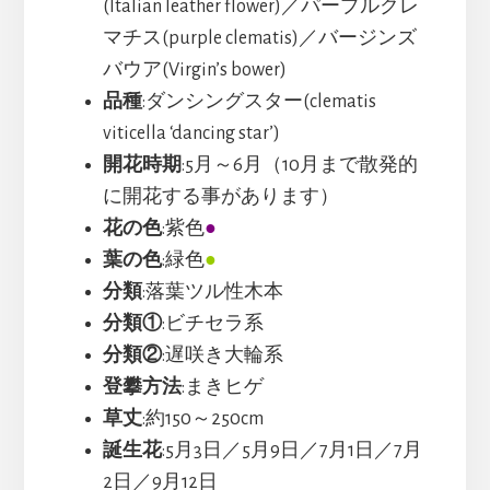
(Italian leather flower)／パープルクレ
マチス(purple clematis)／バージンズ
バウア(Virgin’s bower)
品種
:ダンシングスター(clematis
viticella ‘dancing star’)
開花時期
:5月～6月（10月まで散発的
に開花する事があります）
花の色
:紫色
●
葉の色
:緑色
●
分類
:落葉ツル性木本
分類①
:ビチセラ系
分類②
:遅咲き大輪系
登攀方法
:まきヒゲ
草丈
:約150～250cm
誕生花
:5月3日／5月9日／7月1日／7月
2日／9月12日