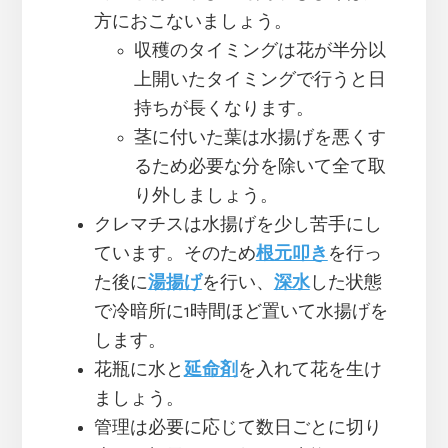
方におこないましょう。
収穫のタイミングは花が半分以
上開いたタイミングで行うと日
持ちが長くなります。
茎に付いた葉は水揚げを悪くす
るため必要な分を除いて全て取
り外しましょう。
クレマチスは水揚げを少し苦手にし
ています。そのため
根元叩き
を行っ
た後に
湯揚げ
を行い、
深水
した状態
で冷暗所に1時間ほど置いて水揚げを
します。
花瓶に水と
延命剤
を入れて花を生け
ましょう。
管理は必要に応じて数日ごとに切り