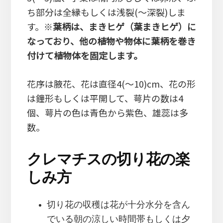
ち部分は全縁もしくは浅裂(～深裂)しま
す。※
葉柄は、まきヒゲ（葉まきヒゲ）に
なっており、他の植物や物体に葉柄を巻き
付けて植物体を固定します。
花序は腋花、花は直径4(～10)cm、花の形
は鐘形もしくは平開して、萼片の数は4
個、萼片の色は青色から紫色、雄蕊は多
数。
クレマチスの切り花の楽
しみ方
切り花の収穫は花が十分水分を含ん
でいる朝の涼しい時間帯もしくは夕