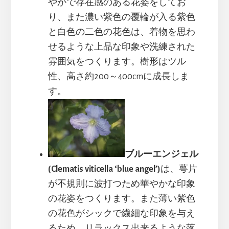
やかで存在感のある花姿をしてお
り、また濃い紫色の覆輪が入る紫色
と白色の二色の花色は、着物を思わ
せるような上品な印象や洗練された
雰囲気をつくります。樹形はツル
性、高さ約200～400cmに成長しま
す。
ブルーエンジェル
(Clematis viticella ‘blue angel’)
は、萼片
が不規則に波打つため華やかな印象
の花姿をつくります。また薄い紫色
の花色がシックで繊細な印象を与え
るため、リラックス出来るような落