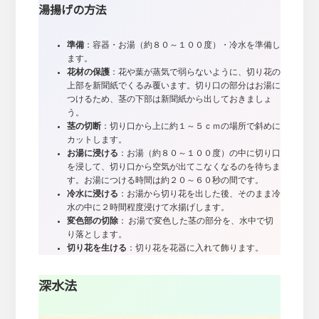
湯揚げの方法
準備
：容器・お湯（約８０～１００度）・冷水を準備し
ます。
花材の保護
：花や葉が蒸気で弱らないように、切り花の
上部を新聞紙でくるみ覆います。切り口の部分はお湯に
つけるため、茎の下部は新聞紙から出しておきましょ
う。
茎の切断
：切り口から上に約１～５ｃｍの場所で斜めに
カットします。
お湯に浸ける
：お湯（約８０～１００度）の中に切り口
を浸して、切り口から空気が出てこなくなるのを待ちま
す。お湯につける時間は約２０～６０秒の間です。
冷水に浸ける
：お湯から切り花を出した後、そのまま冷
水の中に２時間程度浸けて水揚げします。
変色部の切除
： お湯で変色した茎の部分を、水中で切
り落とします。
切り花を生ける
：切り花を花器に入れて飾ります。
深水法