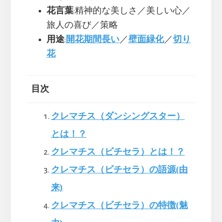
花言葉
:精神的な美しさ／美しい心／
旅人の喜び／策略
用途
:
開花期間長い
／
壁面緑化
／
切り
花
目次
クレマチス（ダンシングスター）
とは！？
クレマチス（ビチセラ）とは！？
クレマチス（ビチセラ）の語源(由
来)
クレマチス（ビチセラ）の特徴(魅