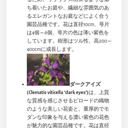
ち着いたお庭や、繊細な雰囲気のあ
るエレガントなお庭などによく合う
園芸品種です。花は直径10cm、萼片
は4個～6個、萼片の色は薄い紫色を
しています。樹形はツル性、高200～
400cmに成長します。
ダークアイズ
(Clematis viticella ‘dark eyes’)
は、上質
な質感を感じさせるビロードの織物
のような美しい花姿と、重厚的でモ
ダンな印象を与える濃い紫色の花色
が魅力的な園芸品種です。花は直径