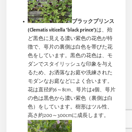
ブラックプリンス
(Clematis viticella ‘black prince’)
は、殆
ど黒色に見える濃い紫色の花色が特
徴で、萼片の裏側は白色を帯びた花
色をしています。黒色の花色は、モ
ダンでスタイリッシュな印象を与え
るため、お洒落なお庭や洗練された
モダンなお庭などによく合います。
花は直径約6～8cm、萼片は4個、萼片
の色は黒色から濃い紫色（裏側は白
色）をしています。樹形はツル性、
高さ約200～300cmに成長します。