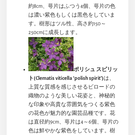
約8cm、萼片はふつう4個、萼片の色
は濃い紫色もしくは黒色をしていま
す。樹形はツル性、高さ約150～
250cmに成長します。
ポリシュ スピリッ
ト(Clematis viticella ‘polish spirit’)
は、
上質な質感を感じさせるビロードの
織物のような美しい花姿と、神秘的
な印象や高貴な雰囲気をつくる紫色
の花色が魅力的な園芸品種です。花
は直径約9cm、萼片は4～6個、萼片の
色は鮮やかな紫色をしています。樹