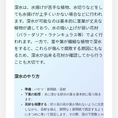
深水は、水揚げが苦手な植物、水切りなどをし
ても水揚げが上手くいかない場合などに行われ
ます。深水が可能なのは基本的に茎葉が丈夫な
植物が適しており、水の吸い上げが弱い花材
（バラ・ダリア・ラナンキュラス等）でよく行
われます。一方で、茎や葉が繊細な植物で深水
をすると、これらが傷んで腐敗する原因にもな
るため、深水が出来る花材か確認してから行う
ことも大切です。
深水のやり方
準備
：バケツ・新聞紙・花材
下葉の処理
： 水に浸かる部分の葉を基本的に取り除き
ます。
花材を保護する
：切り花の花や葉が潰れないように注意
しながら、花材を揃え、隙間なく新聞紙で固定するよう
にきつめに巻いて固定します。その際、茎の下部数ｃｍ