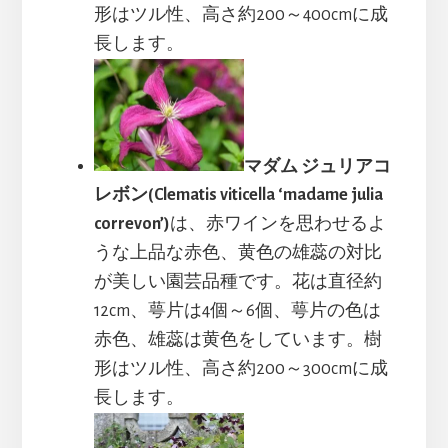
形はツル性、高さ約200～400cmに成
長します。
マダム ジュリアコ
レボン(Clematis viticella ‘madame julia
correvon’)
は、赤ワインを思わせるよ
うな上品な赤色、黄色の雄蕊の対比
が美しい園芸品種です。花は直径約
12cm、萼片は4個～6個、萼片の色は
赤色、雄蕊は黄色をしています。樹
形はツル性、高さ約200～300cmに成
長します。