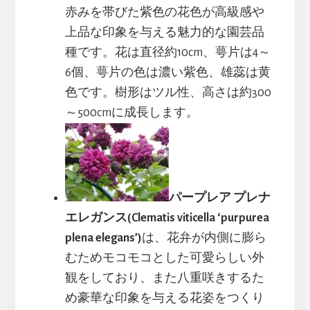
赤みを帯びた紫色の花色が高級感や
上品な印象を与える魅力的な園芸品
種です。花は直径約10cm、萼片は4～
6個、萼片の色は濃い紫色、雄蕊は黄
色です。樹形はツル性、高さは約300
～500cmに成長します。
パープレア プレナ
エレガンス(Clematis viticella ‘purpurea
plena elegans’)
は、花弁が内側に膨ら
むためモコモコとした可愛らしい外
観をしており、また八重咲きするた
め豪華な印象を与える花姿をつくり