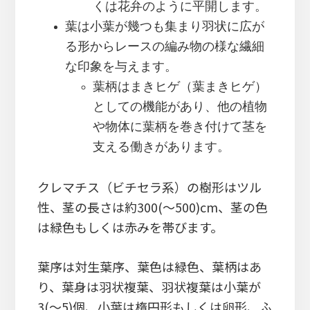
くは花弁のように平開します。
葉は小葉が幾つも集まり羽状に広が
る形からレースの編み物の様な繊細
な印象を与えます。
葉柄はまきヒゲ（葉まきヒゲ）
としての機能があり、他の植物
や物体に葉柄を巻き付けて茎を
支える働きがあります。
クレマチス（ビチセラ系）の樹形はツル
性、茎の長さは約300(～500)cm、茎の色
は緑色もしくは赤みを帯びます。
葉序は対生葉序、葉色は緑色、葉柄はあ
り、葉身は羽状複葉、羽状複葉は小葉が
3(～5)個、小葉は楕円形もしくは卵形、ふ