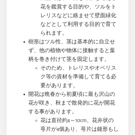
花を鑑賞する目的や、ツルをト
レリスなどに絡ませて壁面緑化
などとして利用する目的で育て
られます。
樹形はツル性、茎は基本的に自立せ
ず、他の植物や物体に接触すると葉
柄を巻き付けて茎を固定します。
そのため、トレリスやオベリス
ク等の資材を準備して育てる必
要があります。
開花は晩春から初夏頃に最も沢山の
花が咲き、秋まで散発的に花が開花
する事があります。
花は直径約4～10cm、花弁状の
萼片が4個あり、萼片は鐘形もし