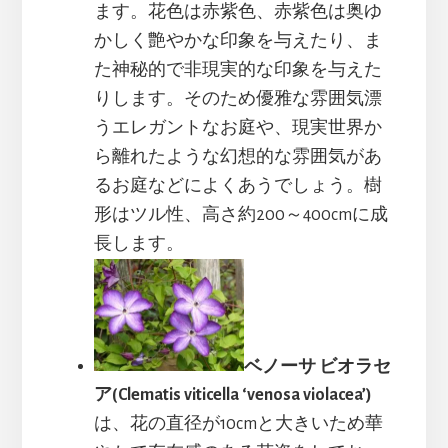
ます。花色は赤紫色、赤紫色は奥ゆ
かしく艶やかな印象を与えたり、ま
た神秘的で非現実的な印象を与えた
りします。そのため優雅な雰囲気漂
うエレガントなお庭や、現実世界か
ら離れたような幻想的な雰囲気があ
るお庭などによくあうでしょう。樹
形はツル性、高さ約200～400cmに成
長します。
ベノーサ ビオラセ
ア(Clematis viticella ‘venosa violacea’)
は、花の直径が10cmと大きいため華