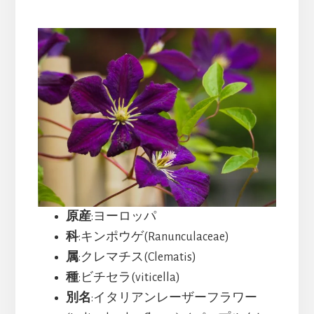
原産
:ヨーロッパ
科
:キンポウゲ(Ranunculaceae)
属
:クレマチス(Clematis)
種
:ビチセラ(viticella)
別名
:イタリアンレーザーフラワー