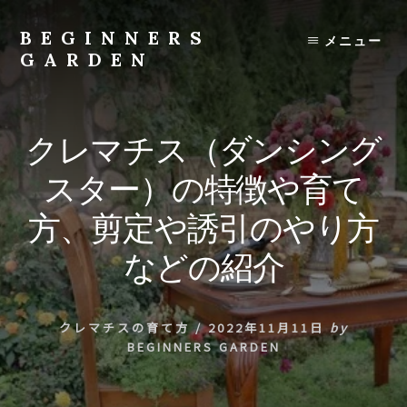
Skip
to
BEGINNERS
メニュー
content
GARDEN
植
物
の
クレマチス（ダンシング
種
類
スター）の特徴や育て
や
育
方、剪定や誘引のやり方
て
方
などの紹介
の
紹
介
クレマチスの育て方
/
2022年11月11日
by
を
BEGINNERS GARDEN
行
い