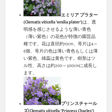
エミリア プラター
(Clematis viticella ‘emilia plater’)
は、透
明感を感じさせるような薄い青色
（薄い紫色）の花色が特徴の園芸品
種です。花は直径約10cm、萼片は4～
6個、萼片の色は薄い青色もしくは薄
い紫色、雄蕊は黄色です。樹形はツ
ル性、高さは約200～300cmに成長し
ます。
プリンスチャール
ズ(Clematis viticella ‘Princess Charles’)