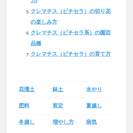
力)
クレマチス（ビチセラ）の切り花
の楽しみ方
クレマチス（ビチセラ系）の園芸
品種
クレマチス（ビチセラ）の育て方
花壇土
鉢土
水やり
肥料
剪定
夏越し
冬越し
増やし方
病気