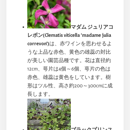
マダム ジュリアコ
レボン(Clematis viticella ‘madame julia
correvon’)
は、赤ワインを思わせるよ
うな上品な赤色、黄色の雄蕊の対比
が美しい園芸品種です。花は直径約
12cm、萼片は4個～6個、萼片の色は
赤色、雄蕊は黄色をしています。樹
形はツル性、高さ約200～300cmに成
長します。
ブラックプリンス