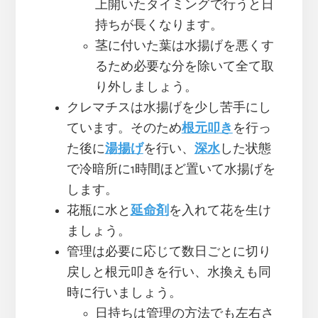
上開いたタイミングで行うと日
持ちが長くなります。
茎に付いた葉は水揚げを悪くす
るため必要な分を除いて全て取
り外しましょう。
クレマチスは水揚げを少し苦手にし
ています。そのため
根元叩き
を行っ
た後に
湯揚げ
を行い、
深水
した状態
で冷暗所に1時間ほど置いて水揚げを
します。
花瓶に水と
延命剤
を入れて花を生け
ましょう。
管理は必要に応じて数日ごとに切り
戻しと根元叩きを行い、水換えも同
時に行いましょう。
日持ちは管理の方法でも左右さ