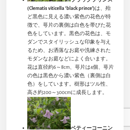
(Clematis viticella ‘black prince’)
は、殆
ど黒色に見える濃い紫色の花色が特
徴で、萼片の裏側は白色を帯びた花
色をしています。黒色の花色は、モ
ダンでスタイリッシュな印象を与え
るため、お洒落なお庭や洗練された
モダンなお庭などによく合います。
花は直径約6～8cm、萼片は4個、萼片
の色は黒色から濃い紫色（裏側は白
色）をしています。樹形はツル性、
高さ約200～300cmに成長します。
ベティーコーニン