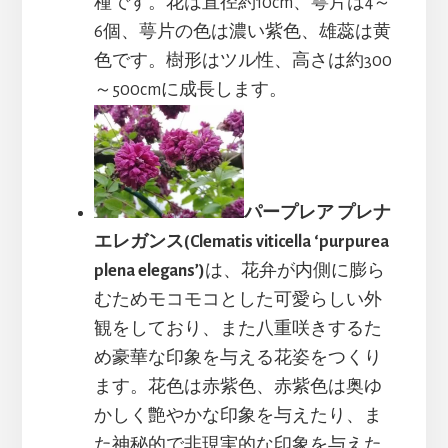
種です。花は直径約10cm、萼片は4～
6個、萼片の色は濃い紫色、雄蕊は黄
色です。樹形はツル性、高さは約300
～500cmに成長します。
パープレア プレナ
エレガンス(Clematis viticella ‘purpurea
plena elegans’)
は、花弁が内側に膨ら
むためモコモコとした可愛らしい外
観をしており、また八重咲きするた
め豪華な印象を与える花姿をつくり
ます。花色は赤紫色、赤紫色は奥ゆ
かしく艶やかな印象を与えたり、ま
た神秘的で非現実的な印象を与えた