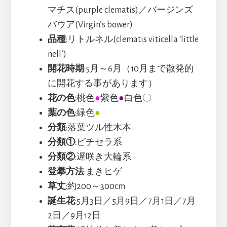
マチス(purple clematis)／バージンズ
バウア(Virgin’s bower)
品種
:リトルネル(clematis viticella ‘little
nell’)
開花時期
:5月～6月（10月まで散発的
に開花する事があります）
花の色
:桃色
●
紫色
●
白色〇
葉の色
:緑色
●
分類
:落葉ツル性木本
分類①
:ビチセラ系
分類②
:遅咲き大輪系
登攀方法
:まきヒゲ
草丈
:約200～300cm
誕生花
:5月3日／5月9日／7月1日／7月
2日／9月12日