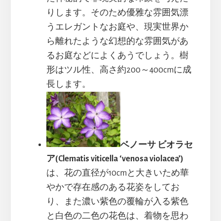
りします。そのため優雅な雰囲気漂
うエレガントなお庭や、現実世界か
ら離れたような幻想的な雰囲気があ
るお庭などによくあうでしょう。樹
形はツル性、高さ約200～400cmに成
長します。
ベノーサ ビオラセ
ア(Clematis viticella ‘venosa violacea’)
は、花の直径が10cmと大きいため華
やかで存在感のある花姿をしてお
り、また濃い紫色の覆輪が入る紫色
と白色の二色の花色は、着物を思わ