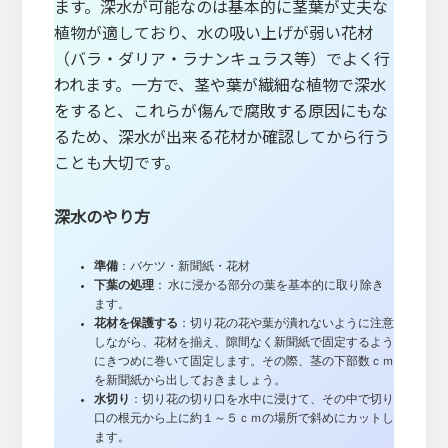
ます。深水が可能なのは基本的に茎葉が丈夫な
植物が適しており、水の吸い上げが弱い花材
（バラ・ダリア・ラナンキュラス等）でよく行
われます。一方で、茎や葉が繊細な植物で深水
をすると、これらが傷んで腐敗する原因にもな
るため、深水が出来る花材か確認してから行う
ことも大切です。
深水のやり方
準備
：バケツ・新聞紙・花材
下葉の処理
： 水に浸かる部分の葉を基本的に取り除き
ます。
花材を保護する
：切り花の花や葉が潰れないように注意
しながら、花材を揃え、隙間なく新聞紙で固定するよう
にきつめに巻いて固定します。その際、茎の下部数ｃｍ
を新聞紙から出しておきましょう。
水切り
：切り花の切り口を水中に浸けて、その中で切り
口の根元から上に約１～５ｃｍの場所で斜めにカットし
ます。