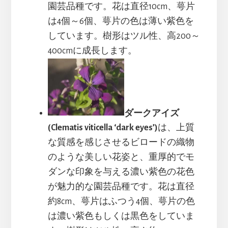
園芸品種です。花は直径10cm、萼片
は4個～6個、萼片の色は薄い紫色を
しています。樹形はツル性、高200～
400cmに成長します。
ダークアイズ
(Clematis viticella ‘dark eyes’)
は、上質
な質感を感じさせるビロードの織物
のような美しい花姿と、重厚的でモ
ダンな印象を与える濃い紫色の花色
が魅力的な園芸品種です。花は直径
約8cm、萼片はふつう4個、萼片の色
は濃い紫色もしくは黒色をしていま