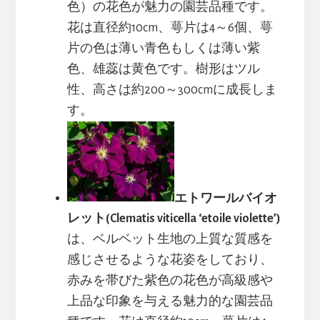
色）の花色が魅力の園芸品種です。
花は直径約10cm、萼片は4～6個、萼
片の色は薄い青色もしくは薄い紫
色、雄蕊は黄色です。樹形はツル
性、高さは約200～300cmに成長しま
す。
エトワールバイオ
レット(Clematis viticella ‘etoile violette’)
は、ベルベット生地の上質な質感を
感じさせるような花姿をしており、
赤みを帯びた紫色の花色が高級感や
上品な印象を与える魅力的な園芸品