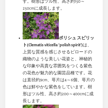
す。樹形はツル性、高さ約150～
250cmに成長します。
ポリシュ スピリッ
ト(Clematis viticella ‘polish spirit’)
は、
上質な質感を感じさせるビロードの
織物のような美しい花姿と、神秘的
な印象や高貴な雰囲気をつくる紫色
の花色が魅力的な園芸品種です。花
は直径約9cm、萼片は4～6個、萼片の
色は鮮やかな紫色をしています。樹
形はツル性、高さ約200～400cmに成
長します。