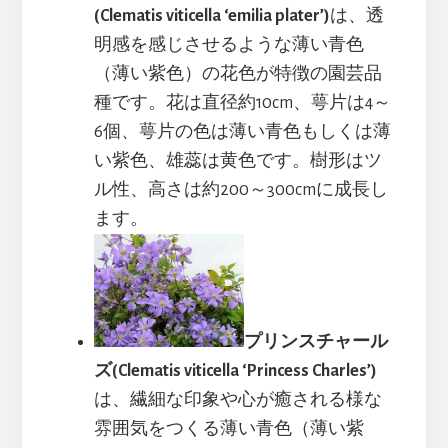
(Clematis viticella ‘emilia plater’)
は、透
明感を感じさせるような薄い青色
（薄い紫色）の花色が特徴の園芸品
種です。花は直径約10cm、萼片は4～
6個、萼片の色は薄い青色もしくは薄
い紫色、雄蕊は黄色です。樹形はツ
ル性、高さは約200～300cmに成長し
ます。
プリンスチャール
ズ(Clematis viticella ‘Princess Charles’)
は、繊細な印象や心が癒される様な
雰囲気をつくる薄い青色（薄い紫