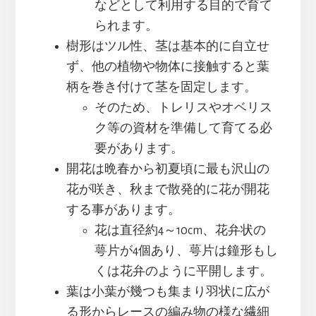
などとして利用する目的で育て
られます。
樹形はツル性、茎は基本的に自立せ
ず、他の植物や物体に接触すると葉
柄を巻き付けて茎を固定します。
そのため、トレリスやオベリス
ク等の資材を準備して育てる必
要があります。
開花は晩春から初夏頃に最も沢山の
花が咲き、秋まで散発的に花が開花
する事があります。
花は直径約4～10cm、花弁状の
萼片が4個あり、萼片は鐘形もし
くは花弁のように平開します。
葉は小葉が幾つも集まり羽状に広が
る形からレースの編み物の様な繊細