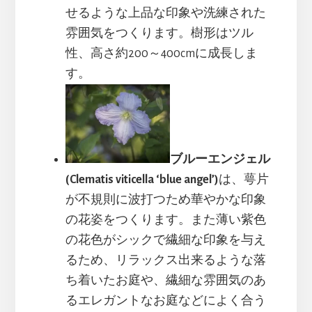
せるような上品な印象や洗練された
雰囲気をつくります。樹形はツル
性、高さ約200～400cmに成長しま
す。
ブルーエンジェル
(Clematis viticella ‘blue angel’)
は、萼片
が不規則に波打つため華やかな印象
の花姿をつくります。また薄い紫色
の花色がシックで繊細な印象を与え
るため、リラックス出来るような落
ち着いたお庭や、繊細な雰囲気のあ
るエレガントなお庭などによく合う