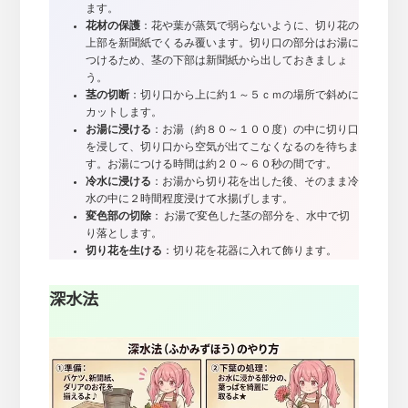
ます。
花材の保護
：花や葉が蒸気で弱らないように、切り花の
上部を新聞紙でくるみ覆います。切り口の部分はお湯に
つけるため、茎の下部は新聞紙から出しておきましょ
う。
茎の切断
：切り口から上に約１～５ｃｍの場所で斜めに
カットします。
お湯に浸ける
：お湯（約８０～１００度）の中に切り口
を浸して、切り口から空気が出てこなくなるのを待ちま
す。お湯につける時間は約２０～６０秒の間です。
冷水に浸ける
：お湯から切り花を出した後、そのまま冷
水の中に２時間程度浸けて水揚げします。
変色部の切除
： お湯で変色した茎の部分を、水中で切
り落とします。
切り花を生ける
：切り花を花器に入れて飾ります。
深水法