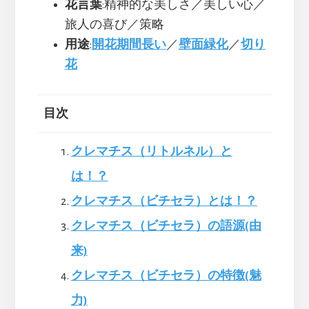
花言葉
:精神的な美しさ／美しい心／
旅人の喜び／策略
用途
:
開花期間長い
／
壁面緑化
／
切り
花
目次
クレマチス（リトルネル）と
は！？
クレマチス（ビチセラ）とは！？
クレマチス（ビチセラ）の語源(由
来)
クレマチス（ビチセラ）の特徴(魅
力)