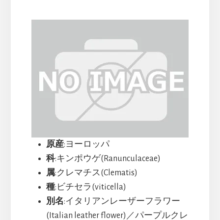
原産
:ヨーロッパ
科
:キンポウゲ(Ranunculaceae)
属
:クレマチス(Clematis)
種
:ビチセラ(viticella)
別名
:イタリアンレーザーフラワー
(Italian leather flower)／パープルクレ