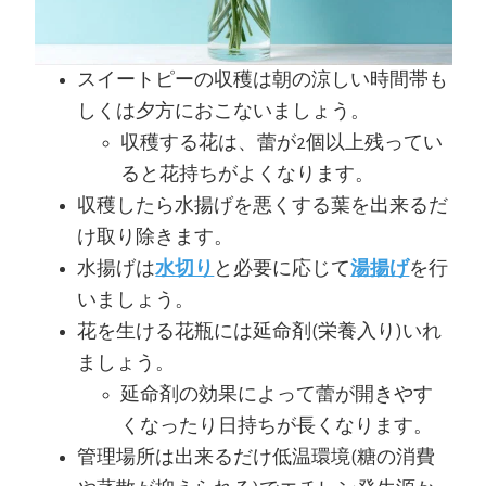
スイートピーの収穫は朝の涼しい時間帯も
しくは夕方におこないましょう。
収穫する花は、蕾が2個以上残ってい
ると花持ちがよくなります。
収穫したら水揚げを悪くする葉を出来るだ
け取り除きます。
水揚げは
水切り
と必要に応じて
湯揚げ
を行
いましょう。
花を生ける花瓶には延命剤(栄養入り)いれ
ましょう。
延命剤の効果によって蕾が開きやす
くなったり日持ちが長くなります。
管理場所は出来るだけ低温環境(糖の消費