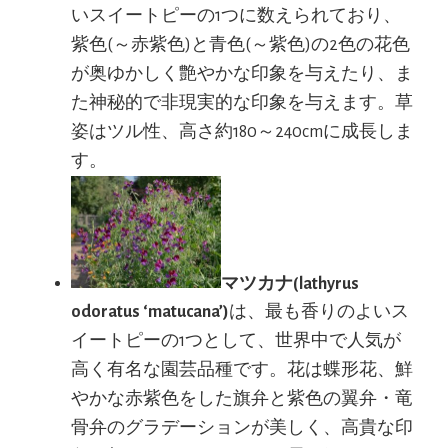
いスイートピーの1つに数えられており、
紫色(～赤紫色)と青色(～紫色)の2色の花色
が奥ゆかしく艶やかな印象を与えたり、ま
た神秘的で非現実的な印象を与えます。草
姿はツル性、高さ約180～240cmに成長しま
す。
マツカナ(lathyrus
odoratus ‘matucana’)
は、最も香りのよいス
イートピーの1つとして、世界中で人気が
高く有名な園芸品種です。花は蝶形花、鮮
やかな赤紫色をした旗弁と紫色の翼弁・竜
骨弁のグラデーションが美しく、高貴な印