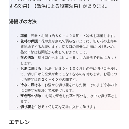
する効果】【熱湯による殺菌効果】があります。
湯揚げの方法
準備
：容器・お湯（約８０～１００度）・冷水を準備します。
花材の保護
：花や葉が蒸気で弱らないように、切り花の上部を
新聞紙でくるみ覆います。切り口の部分はお湯につけるため、
茎の下部は新聞紙から出しておきましょう。
茎の切断
：切り口から上に約１～５ｃｍの場所で斜めにカット
します。
お湯に浸ける
：お湯（約８０～１００度）の中に切り口を浸し
て、切り口から空気が出てこなくなるのを待ちます。お湯につ
ける時間は約２０～６０秒の間です。
冷水に浸ける
：お湯から切り花を出した後、そのまま冷水の中
に２時間程度浸けて水揚げします。
変色部の切除
： お湯で変色した茎の部分を、水中で切り落とし
ます。
切り花を生ける
：切り花を花器に入れて飾ります。
エチレン