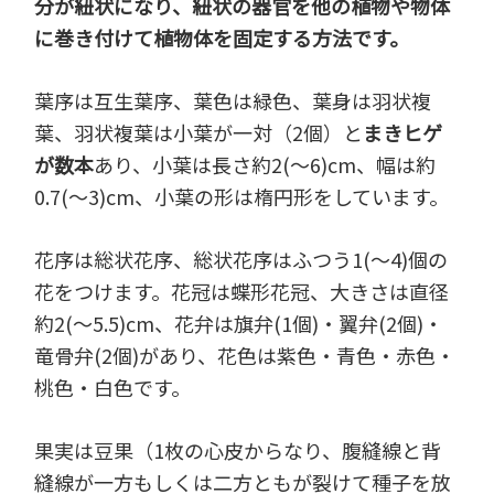
分が紐状になり、紐状の器官を他の植物や物体
に巻き付けて植物体を固定する方法です。
葉序は互生葉序、葉色は緑色、葉身は羽状複
葉、羽状複葉は小葉が一対（2個）と
まきヒゲ
が数本
あり、小葉は長さ約2(～6)cm、幅は約
0.7(～3)cm、小葉の形は楕円形をしています。
花序は総状花序、総状花序はふつう1(～4)個の
花をつけます。花冠は蝶形花冠、大きさは直径
約2(～5.5)cm、花弁は旗弁(1個)・翼弁(2個)・
竜骨弁(2個)があり、花色は紫色・青色・赤色・
桃色・白色です。
果実は豆果（1枚の心皮からなり、腹縫線と背
縫線が一方もしくは二方ともが裂けて種子を放