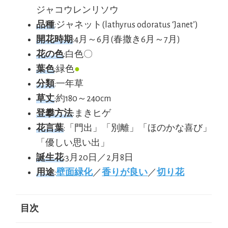
ジャコウレンリソウ
品種
:ジャネット(lathyrus odoratus ‘Janet’)
開花時期
:4月～6月(春撒き6月～7月)
花の色
:白色〇
葉色
:緑色
●
分類
:一年草
草丈
:約180～240cm
登攀方法
:まきヒゲ
花言葉
:「門出」「別離」「ほのかな喜び」
「優しい思い出」
誕生花
:3月20日／2月8日
用途
:
壁面緑化
／
香りが良い
／
切り花
目次