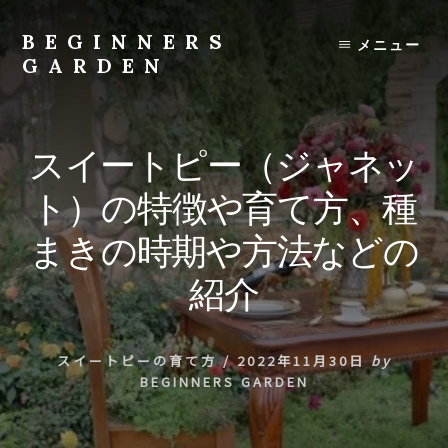
Skip
to
BEGINNERS
メニュー
content
GARDEN
植
物
の
スイートピー（ジャネッ
種
類
ト）の特徴や育て方、種
や
育
まきの時期や方法などの
て
方
紹介
の
紹
介
スイートピーの育て方
/
2022年11月30日
by
を
BEGINNERS GARDEN
行
い