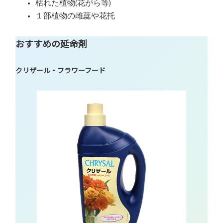
枯れた植物(花がら等)
１部植物の雌蕊や花托
おすすめの延命剤
クリザール・フラワーフード