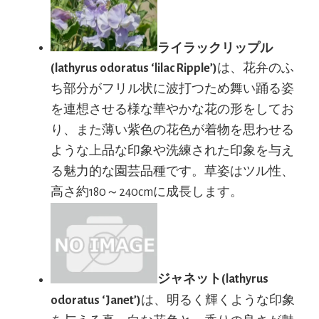
ライラックリップル
(lathyrus odoratus ‘lilac Ripple’)
は、花弁のふ
ち部分がフリル状に波打つため舞い踊る姿
を連想させる様な華やかな花の形をしてお
り、また薄い紫色の花色が着物を思わせる
ような上品な印象や洗練された印象を与え
る魅力的な園芸品種です。草姿はツル性、
高さ約180～240cmに成長します。
ジャネット(lathyrus
odoratus ‘Janet’)
は、明るく輝くような印象