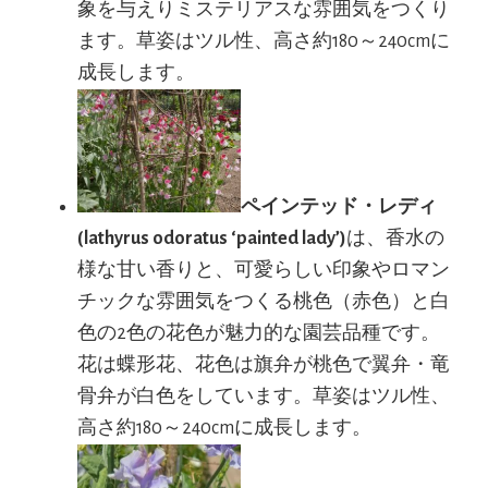
象を与えりミステリアスな雰囲気をつくり
ます。草姿はツル性、高さ約180～240cmに
成長します。
ペインテッド・レディ
(lathyrus odoratus ‘painted lady’)
は、香水の
様な甘い香りと、可愛らしい印象やロマン
チックな雰囲気をつくる桃色（赤色）と白
色の2色の花色が魅力的な園芸品種です。
花は蝶形花、花色は旗弁が桃色で翼弁・竜
骨弁が白色をしています。草姿はツル性、
高さ約180～240cmに成長します。