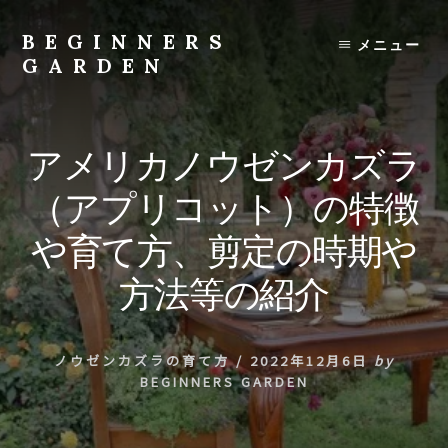
Skip
to
BEGINNERS
メニュー
content
GARDEN
植
物
の
アメリカノウゼンカズラ
種
類
（アプリコット）の特徴
や
育
や育て方、剪定の時期や
て
方
方法等の紹介
の
紹
介
ノウゼンカズラの育て方
/
2022年12月6日
by
を
BEGINNERS GARDEN
行
い