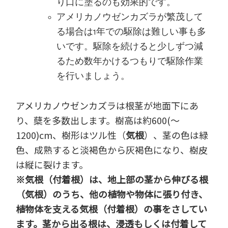
り口に塗るのも効果的です。
アメリカノウゼンカズラが繁茂して
る場合は1年での駆除は難しい事も多
いです。駆除を続けると少しずつ減
るため数年かけるつもりで駆除作業
を行いましょう。
アメリカノウゼンカズラは根茎が地面下にあ
り、蘖を多数出します。樹高は約600(～
1200)cm、樹形はツル性（
気根
）、茎の色は緑
色、成熟すると淡褐色から灰褐色になり、樹皮
は縦に裂けます。
※
気根（付着根）は、地上部の茎から伸びる根
（気根）のうち、他の植物や物体に張り付き、
植物体を支える気根（付着根）の事をさしてい
ます。茎から出る根は、浸透もしくは付着して