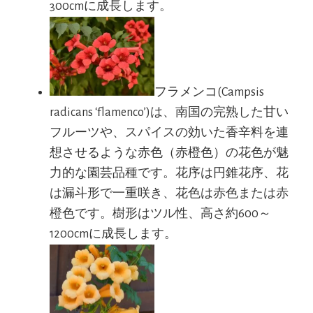
300cmに成長します。
フラメンコ(Campsis
radicans ‘flamenco’)は、南国の完熟した甘い
フルーツや、スパイスの効いた香辛料を連
想させるような赤色（赤橙色）の花色が魅
力的な園芸品種です。花序は円錐花序、花
は漏斗形で一重咲き、花色は赤色または赤
橙色です。樹形はツル性、高さ約600～
1200cmに成長します。