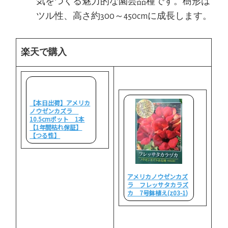
気をつくる魅力的な園芸品種です。樹形は
ツル性、高さ約300～450cmに成長します。
楽天で購入
【本日出荷】アメリカ
ノウゼンカズラ
10.5cmポット 1本
【1年間枯れ保証】
【つる性】
アメリカノウゼンカズ
ラ フレッサタカラズ
カ 7号鉢植え(z03-1)