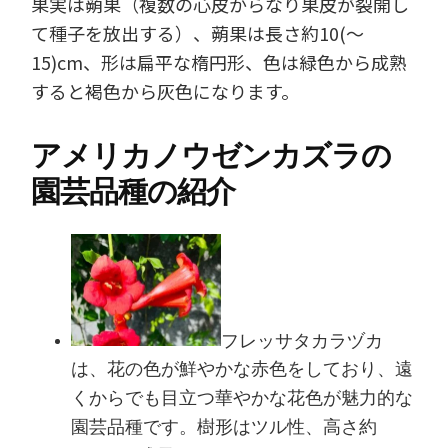
果実は蒴果（複数の心皮からなり果皮が裂開し
て種子を放出する）、蒴果は長さ約10(～
15)cm、形は扁平な楕円形、色は緑色から成熟
すると褐色から灰色になります。
アメリカノウゼンカズラの
園芸品種の紹介
フレッサタカラヅカ
は、花の色が鮮やかな赤色をしており、遠
くからでも目立つ華やかな花色が魅力的な
園芸品種です。樹形はツル性、高さ約