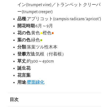
イン(trumpet vine)／トランペット クリーパ
ー(trumpet creeper)
品種
:アプリコット(campsis radicans ‘apricot’)
開花時期
:6月～9月
花の色
:黄色
●
橙色
●
葉の色
:緑色
●
分類
:落葉ツル性木本
登攀方法
:気根（付着根）
草丈
:約300～450cm
誕生花
:
花言葉
:
用途
:
壁面緑化
目次