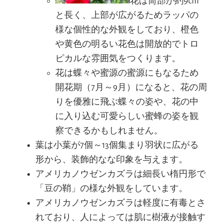
花は筒部が約9cm
と長く、上部が広がるためラッパの
様な個性的な外観をしており、橙色
や黄色の明るい花色は開放的でトロ
ピカルな雰囲気をつくります。
花は蝶々や蜜源の蜜源にもなるため
開花期（7月～9月）になると、花の周
りを優雅に飛ぶ蝶々の姿や、花の中
に入り込む可愛らしい蜜蜂の姿を観
察できるかもしれません。
葉は小葉が7個～13個集まり羽状に広がる
形から、装飾的なな印象を与えます。
アメリカノウゼンカズラは細長い楕円形で
「豆の鞘」の様な外観をしています。
アメリカノウゼンカズラは軽度に有毒とさ
れており、人によっては肌に樹液が接触す