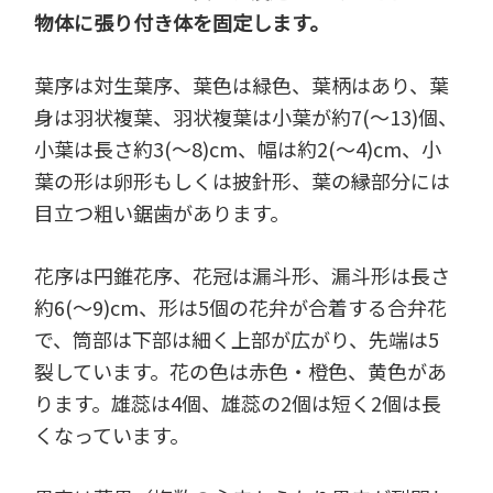
物体に張り付き体を固定します。
葉序は対生葉序、葉色は緑色、葉柄はあり、葉
身は羽状複葉、羽状複葉は小葉が約7(～13)個、
小葉は長さ約3(～8)cm、幅は約2(～4)cm、小
葉の形は卵形もしくは披針形、葉の縁部分には
目立つ粗い鋸歯があります。
花序は円錐花序、花冠は漏斗形、漏斗形は長さ
約6(～9)cm、形は5個の花弁が合着する合弁花
で、筒部は下部は細く上部が広がり、先端は5
裂しています。花の色は赤色・橙色、黄色があ
ります。雄蕊は4個、雄蕊の2個は短く2個は長
くなっています。