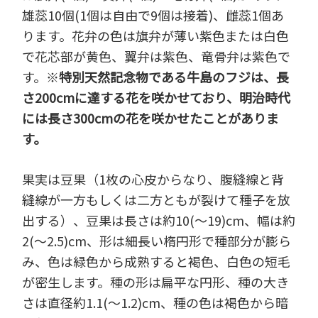
雄蕊10個(1個は自由で9個は接着)、雌蕊1個あ
ります。花弁の色は旗弁が薄い紫色または白色
で花芯部が黄色、翼弁は紫色、竜骨弁は紫色で
す。※
特別天然記念物である牛島のフジは、長
さ200cmに達する花を咲かせており、明治時代
には長さ300cmの花を咲かせたことがありま
す。
果実は豆果（1枚の心皮からなり、腹縫線と背
縫線が一方もしくは二方ともが裂けて種子を放
出する）、豆果は長さは約10(～19)cm、幅は約
2(～2.5)cm、形は細長い楕円形で種部分が膨ら
み、色は緑色から成熟すると褐色、白色の短毛
が密生します。種の形は扁平な円形、種の大き
さは直径約1.1(～1.2)cm、種の色は褐色から暗