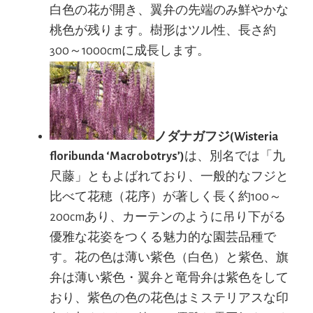
白色の花が開き、翼弁の先端のみ鮮やかな
桃色が残ります。樹形はツル性、長さ約
300～1000cmに成長します。
ノダナガフジ(Wisteria
floribunda ‘Macrobotrys’)
は、別名では「九
尺藤」ともよばれており、一般的なフジと
比べて花穂（花序）が著しく長く約100～
200cmあり、カーテンのように吊り下がる
優雅な花姿をつくる魅力的な園芸品種で
す。花の色は薄い紫色（白色）と紫色、旗
弁は薄い紫色・翼弁と竜骨弁は紫色をして
おり、紫色の色の花色はミステリアスな印