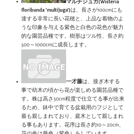
マルチジュガ(Wisteria
floribunda ‘multijuga’)
は、長さが100cmにも
達する非常に長い花穂と、上品な着物のよ
うな印象を与える紫色と白色の花色が魅力
的な園芸品種です。樹形はツル性、長さ約
300～1000cmに成長します。
一才藤
は、接ぎ木する
事で幼木の頃から花が楽しめる園芸品種で
す。株は高さ50cm程度で仕立てる事が出来
るため、鉢中で育てる盆栽用のフジとして
最も親しまれており、庭木として親しまれ
る事もあります。花序は長さ約10～20cm、
花の色は藤色（紫色）をしています。