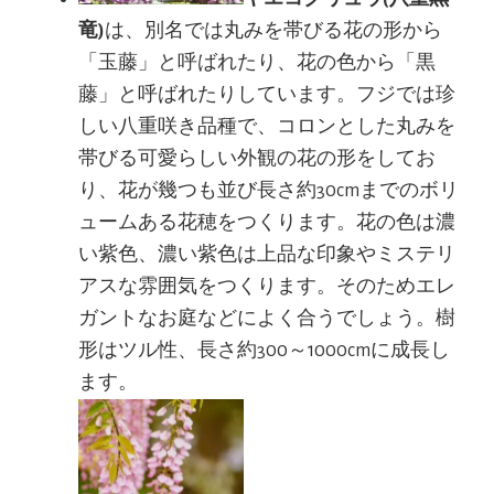
竜)
は、別名では丸みを帯びる花の形から
「玉藤」と呼ばれたり、花の色から「黒
藤」と呼ばれたりしています。フジでは珍
しい八重咲き品種で、コロンとした丸みを
帯びる可愛らしい外観の花の形をしてお
り、花が幾つも並び長さ約30cmまでのボリ
ュームある花穂をつくります。花の色は濃
い紫色、濃い紫色は上品な印象やミステリ
アスな雰囲気をつくります。そのためエレ
ガントなお庭などによく合うでしょう。樹
形はツル性、長さ約300～1000cmに成長し
ます。