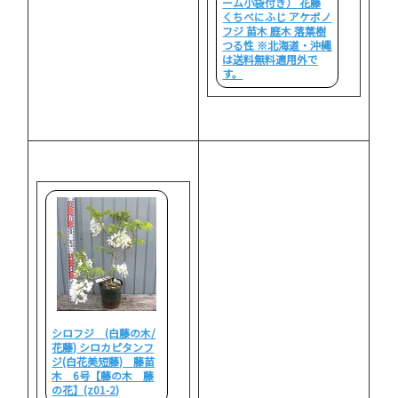
ーム小袋付き） 花藤
くちべにふじ アケボノ
フジ 苗木 庭木 落葉樹
つる性 ※北海道・沖縄
は送料無料適用外で
す。
シロフジ (白藤の木/
花藤) シロカピタンフ
ジ(白花美短藤) 藤苗
木 6号【藤の木 藤
の花】(z01-2)