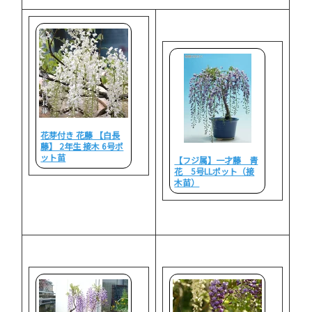
花芽付き 花藤 【白長
藤】 2年生 接木 6号ポ
ット苗
【フジ属】一才藤 青
花 5号LLポット（接
木苗）