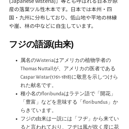
(Japanese wisteria)」等とも呼ばれる日本が原
産の落葉ツル性木本です。日本では本州・四
国・九州に分布しており、低山地や平地の林縁
や崖、林の中などに自生しています。
フジの語源(由来)
属名のWisteriaはアメリカの植物学者の
Thomas Nuttallが、アメリカの医者である
Caspar Wistar(1761-1818)に敬意を示しつけら
れた献名です。
種小名のfloribundaはラテン語で「開花」
「豊富」などを意味する「floribundus」か
らきています。
フジの由来は一説には「フヂ」から来てい
ると言われており、フヂは風が吹く度に花