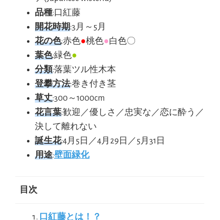
品種
:口紅藤
開花時期
:3月～5月
花の色
:赤色
●
桃色
●
白色〇
葉色
:緑色
●
分類
:落葉ツル性木本
登攀方法
:巻き付き茎
草丈
:300～1000cm
花言葉
:歓迎／優しさ／忠実な／恋に酔う／
決して離れない
誕生花
:4月5日／4月29日／5月31日
用途
:
壁面緑化
目次
口紅藤とは！？