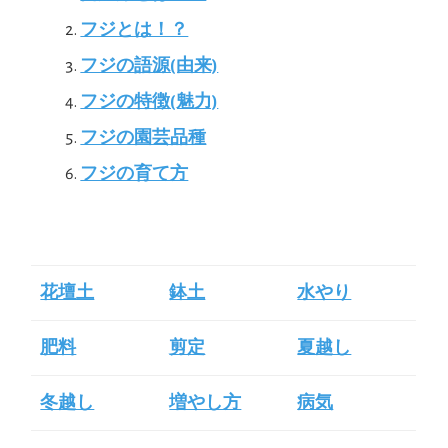
フジとは！？
フジの語源(由来)
フジの特徴(魅力)
フジの園芸品種
フジの育て方
花壇土
鉢土
水やり
肥料
剪定
夏越し
冬越し
増やし方
病気