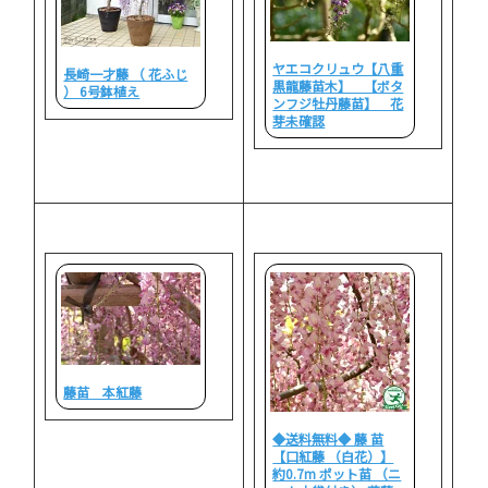
ヤエコクリュウ【八重
長崎一才藤 （ 花ふじ
黒龍藤苗木】 【ボタ
） 6号鉢植え
ンフジ牡丹藤苗】 花
芽未確認
藤苗 本紅藤
◆送料無料◆ 藤 苗
【口紅藤 （白花）】
約0.7m ポット苗 （ニ