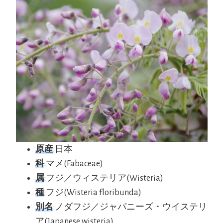
原産
:日本
科
:マメ(Fabaceae)
属
:フジ／ウィステリア(Wisteria)
種
:フジ(Wisteria floribunda)
別名
:ノダフジ／ジャパニーズ・ウイステリ
ア(Japanese wisteria)