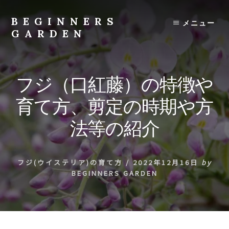
Skip
to
BEGINNERS
メニュー
content
GARDEN
植
物
の
フジ（口紅藤）の特徴や
種
類
育て方、剪定の時期や方
や
育
法等の紹介
て
方
の
フジ(ウイステリア)の育て方
/
2022年12月16日
by
紹
BEGINNERS GARDEN
介
を
行
い