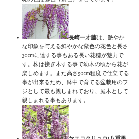
長崎一才藤
は、艶やか
な印象を与える鮮やかな紫色の花色と長さ
30cmに達する事もある長い花穂が魅力で
す。株は接ぎ木する事で幼木の頃から花が
楽しめます。また高さ50cm程度で仕立てる
事が出来るため、鉢中で育てる盆栽用のフ
ジとして最も親しまれており、庭木として
親しまれる事もあります。
ヤエコクリュウ(八重黒