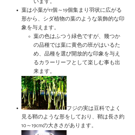
います。
葉は小葉が11個～19個集まり羽状に広がる
形から、シダ植物の葉のような装飾的な印
象を与えます。
葉の色はふつう緑色ですが、幾つか
の品種では葉に黄色の班がはいるた
め、品種を選び開放的な印象を与え
るカラーリーフとして楽しむ事も出
来ます。
フジの実は豆科でよく
見る鞘のような形をしており、鞘は長さ約
10～19cmの大きさがあります。