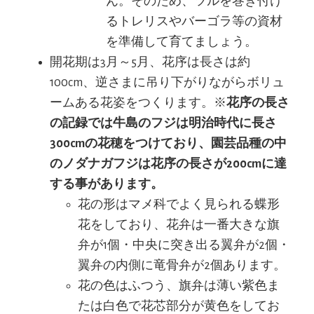
ん。そのため、ツルを巻き付け
るトレリスやバーゴラ等の資材
を準備して育てましょう。
開花期は3月～5月、花序は長さは約
100cm、逆さまに吊り下がりながらボリュ
ームある花姿をつくります。※
花序の長さ
の記録では牛島のフジは明治時代に長さ
300cmの花穂をつけており、園芸品種の中
のノダナガフジは花序の長さが200cmに達
する事があります。
花の形はマメ科でよく見られる蝶形
花をしており、花弁は一番大きな旗
弁が1個・中央に突き出る翼弁が2個・
翼弁の内側に竜骨弁が2個あります。
花の色はふつう、旗弁は薄い紫色ま
たは白色で花芯部分が黄色をしてお