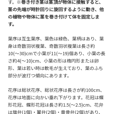
す。※
巻き付き茎は茎頂が物体に接触すると、
茎の先端が時計回りに旋回するように動き、他
の植物や物体に茎を巻き付けて体を固定しま
す。
葉序は互生葉序、葉色は緑色、葉柄はあり、葉
身は奇数羽状複葉、奇数羽状複葉は長さ約
10(～30)cmで小葉が11(～19)個あり、小葉の長
さ約4(～10)cm、小葉の形は楕円形または卵
形、葉は若い時は軟毛が生えており、葉のふち
部分が波打つ傾向にあります。
花序は総状花序、総状花序は長さが約100cm、
花序は地面に向かい垂れ下がります。花冠は蝶
形花冠、蝶形花冠は長さ約1.5(～2.5)cm、花弁
は旗弁(1個)・翼弁(2個)・竜骨弁(2個)があり、