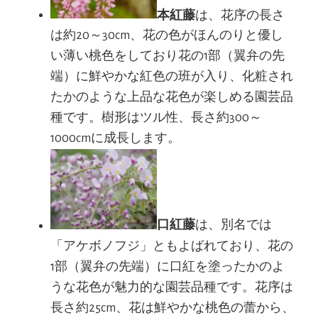
本紅藤
は、花序の長さ
は約20～30cm、花の色がほんのりと優し
い薄い桃色をしており花の1部（翼弁の先
端）に鮮やかな紅色の班が入り、化粧され
たかのような上品な花色が楽しめる園芸品
種です。樹形はツル性、長さ約300～
1000cmに成長します。
口紅藤
は、別名では
「アケボノフジ」ともよばれており、花の
1部（翼弁の先端）に口紅を塗ったかのよ
うな花色が魅力的な園芸品種です。花序は
長さ約25cm、花は鮮やかな桃色の蕾から、