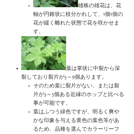
雄株の雄花は、花
軸が円錐状に枝分かれして、1個1個の
花が緩く離れた状態で花を咲かせま
す。
葉は掌状に中裂から深
裂しており裂片が5～9個あります。
そのため葉に裂片がない、または裂
片が3～5個ある近縁のホップと比べる
事が可能です。
葉はふつう緑色ですが、明るく爽や
かな印象を与える黄色の葉色等があ
るため、品種を選んでカラーリーフ