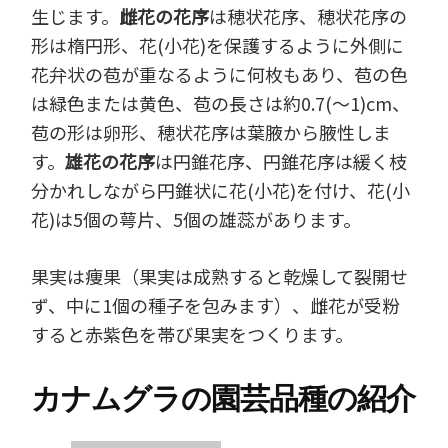
生じます。
雌花の花序
は穂状花序、穂状花序の
形は楕円形、花(小花)を保護するように外側に
花弁状の苞が重なるように何枚もあり、苞の色
は緑色または黄色、苞の長さは約0.7(～1)cm、
苞の形は卵形、穂状花序は葉腋から腋性しま
す。
雄花の花序
は円錐花序、円錐花序は緩く枝
分かれしながら円錐状に花(小花)を付け、花(小
花)は5個の萼片、5個の雄蕊があります。
果実は痩果（果実は成熟すると乾燥して裂開せ
ず、中に1個の種子を包みます）、雌花が受粉
すると赤紫色を帯び果実をつくります。
カナムグラの園芸品種の紹介