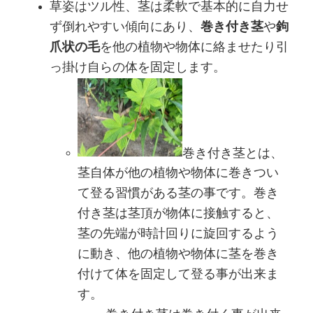
草姿はツル性、茎は柔軟で基本的に自力せ
ず倒れやすい傾向にあり、
巻き付き茎
や
鉤
爪状の毛
を他の植物や物体に絡ませたり引
っ掛け自らの体を固定します。
巻き付き茎とは、
茎自体が他の植物や物体に巻きつい
て登る習慣がある茎の事です。巻き
付き茎は茎頂が物体に接触すると、
茎の先端が時計回りに旋回するよう
に動き、他の植物や物体に茎を巻き
付けて体を固定して登る事が出来ま
す。