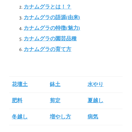
カナムグラとは！？
カナムグラの語源(由来)
カナムグラの特徴(魅力)
カナムグラの園芸品種
カナムグラの育て方
花壇土
鉢土
水やり
肥料
剪定
夏越し
冬越し
増やし方
病気