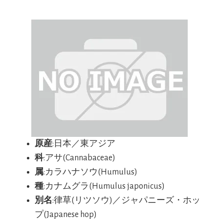
原産
:日本／東アジア
科
:アサ(Cannabaceae)
属
:カラハナソウ(Humulus)
種
:カナムグラ(Humulus japonicus)
別名
:律草(リツソウ)／ジャパニーズ・ホッ
プ(Japanese hop)