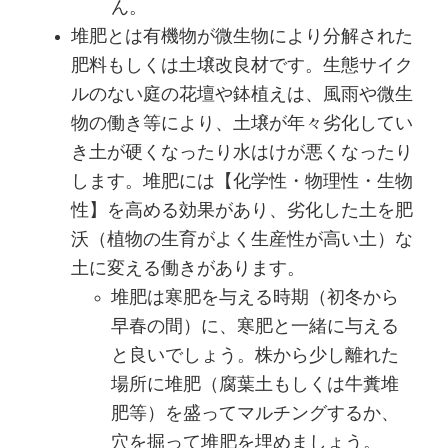
ん。
堆肥とは有機物が微生物により分解された
肥料もしくは土壌改良材です。生態サイク
ルのない庭の花壇や鉢植えは、風雨や微生
物の働き等により、土壌が年々劣化してい
き土が硬くなったり水はけが悪くなったり
します。堆肥には【化学性・物理性・生物
性】を高める効果があり、劣化した土を肥
沃（植物の生育がよく生産性が高い土）な
土に変える働きがあります。
堆肥は寒肥を与える時期（初冬から
早春の間）に、寒肥と一緒に与える
と良いでしょう。株から少し離れた
場所に堆肥（腐葉土もしくは牛糞堆
肥等）を盛ってマルチングするか、
穴を掘って堆肥を埋めましょう。