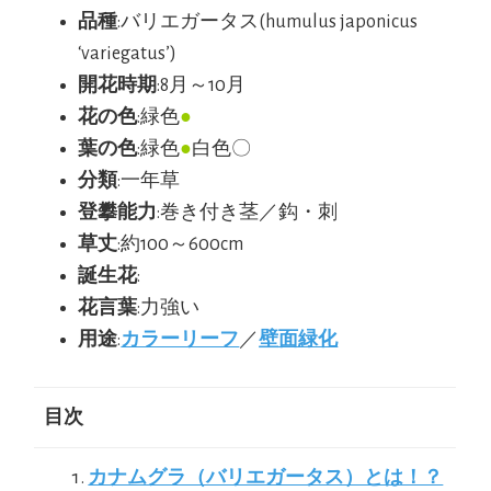
品種
:バリエガータス(humulus japonicus
‘variegatus’)
開花時期
:8月～10月
花の色
:緑色
●
葉の色
:緑色
●
白色〇
分類
:一年草
登攀能力
:巻き付き茎／鈎・刺
草丈
:約100～600cm
誕生花
:
花言葉
:力強い
用途
:
カラーリーフ
／
壁面緑化
目次
カナムグラ（バリエガータス）とは！？