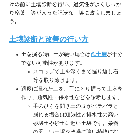
けの前に土壌診断を行い、通気性がよくしっか
り腐葉土等が入った肥沃な土壌に改良しましょ
う。
土壌診断と改善の行い方
土を掘る時に土が硬い場合は
作土層
が十分
でない可能性があります。
スコップで土を深くまで掘り返し石
等を取り除きます。
適度に濡れた土を、手にとり握って土塊を
作り、通気性・保水性などを診断します。
手のひらを開き土の塊がバラバラと
崩れる場合は通気性と排水性の高い
砂壌土や砂土に近い土壌です。栄養
の乏しい土壌や乾燥に強い植物にむ