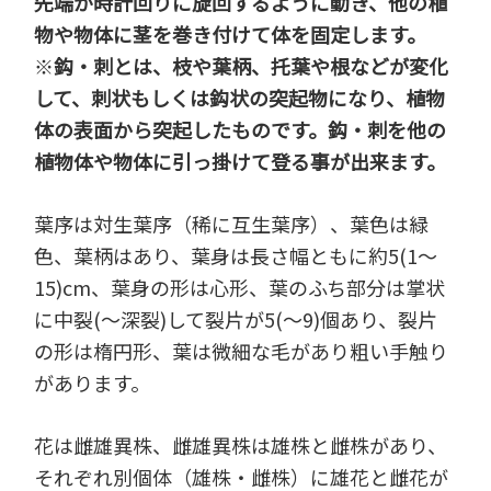
先端が時計回りに旋回するように動き、他の植
物や物体に茎を巻き付けて体を固定します。
※
鈎・刺とは、枝や葉柄、托葉や根などが変化
して、刺状もしくは鈎状の突起物になり、植物
体の表面から突起したものです。鈎・刺を他の
植物体や物体に引っ掛けて登る事が出来ます。
葉序は対生葉序（稀に互生葉序）、葉色は緑
色、葉柄はあり、葉身は長さ幅ともに約5(1～
15)cm、葉身の形は心形、葉のふち部分は掌状
に中裂(～深裂)して裂片が5(～9)個あり、裂片
の形は楕円形、葉は微細な毛があり粗い手触り
があります。
花は雌雄異株、雌雄異株は雄株と雌株があり、
それぞれ別個体（雄株・雌株）に雄花と雌花が