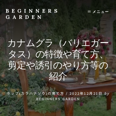
Skip
to
BEGINNERS
メニュー
content
GARDEN
植
物
の
カナムグラ（バリエガー
種
類
タス）の特徴や育て方、
や
育
剪定や誘引のやり方等の
て
方
紹介
の
紹
介
ホップ(カラハナソウ)の育て方
/
2022年12月21日
by
を
BEGINNERS GARDEN
行
い