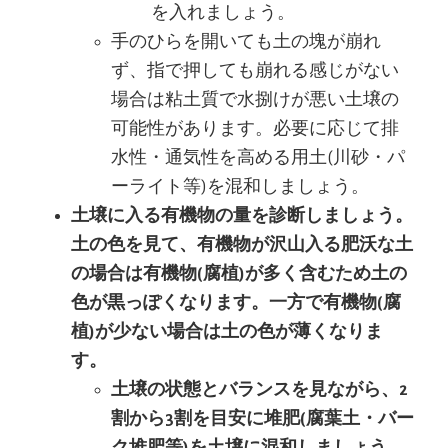
を入れましょう。
手のひらを開いても土の塊が崩れ
ず、指で押しても崩れる感じがない
場合は粘土質で水捌けが悪い土壌の
可能性があります。必要に応じて排
水性・通気性を高める用土(川砂・パ
ーライト等)を混和しましょう。
土壌に入る有機物の量を診断しましょう。
土の色を見て、有機物が沢山入る肥沃な土
の場合は有機物(腐植)が多く含むため土の
色が黒っぽくなります。一方で有機物(腐
植)が少ない場合は土の色が薄くなりま
す。
土壌の状態とバランスを見ながら、2
割から3割を目安に堆肥(腐葉土・バー