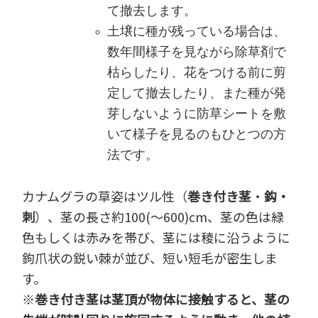
て撤去します。
土壌に種が残っている場合は、
数年間様子を見ながら除草剤で
枯らしたり、花をつける前に剪
定して撤去したり、また種が発
芽しないように防草シートを敷
いて様子を見るのもひとつの方
法です。
カナムグラの草姿はツル性（
巻き付き茎
・
鈎・
刺
）、茎の長さ約100(～600)cm、茎の色は緑
色もしくは赤みを帯び、茎には稜に沿うように
鉤爪状の鋭い棘が並び、短い短毛が密生しま
す。
※
巻き付き茎は茎頂が物体に接触すると、茎の