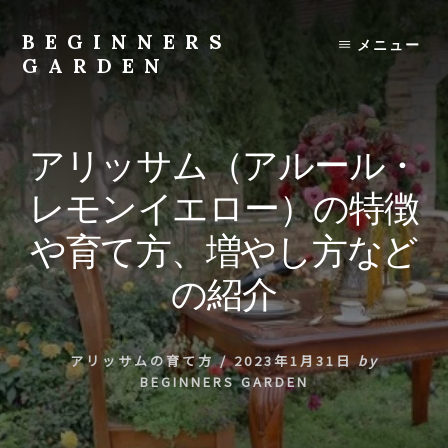
Skip
to
BEGINNERS
メニュー
content
GARDEN
植
物
の
アリッサム（アルール・
種
類
レモンイエロー）の特徴
や
育
や育て方、増やし方など
て
方
の紹介
の
紹
介
アリッサムの育て方
/
2023年1月31日
by
を
BEGINNERS GARDEN
行
い