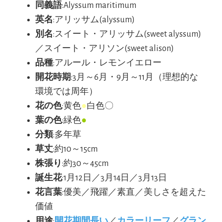
同義語
:Alyssum maritimum
英名
:アリッサム(alyssum)
別名
:スイート・アリッサム(sweet alyssum)
／スイート・アリソン(sweet alison)
品種
:アルール・レモンイエロー
開花時期
:3月～6月・9月～11月（理想的な
環境では周年）
花の色
:黄色
●
白色〇
葉の色
:緑色
●
分類
:多年草
草丈
:約10～15cm
株張り
:約30～45cm
誕生花
:1月12日／3月14日／3月13日
花言葉
:優美／飛躍／素直／美しさを超えた
価値
用途
:
開花期間長い
／
カラーリーフ
／
グラン