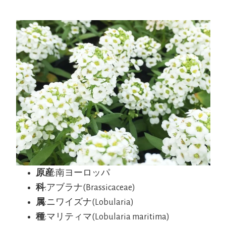
原産
:南ヨーロッパ
科
:アブラナ(Brassicaceae)
属
:ニワイズナ(Lobularia)
種
:マリティマ(Lobularia maritima)