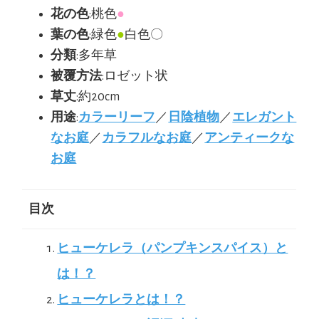
花の色
:桃色
●
葉の色
:緑色
●
白色〇
分類
:多年草
被覆方法
:ロゼット状
草丈
:約20cm
用途
:
カラーリーフ
／
日陰植物
／
エレガント
なお庭
／
カラフルなお庭
／
アンティークな
お庭
目次
ヒューケレラ（パンプキンスパイス）と
は！？
ヒューケレラとは！？