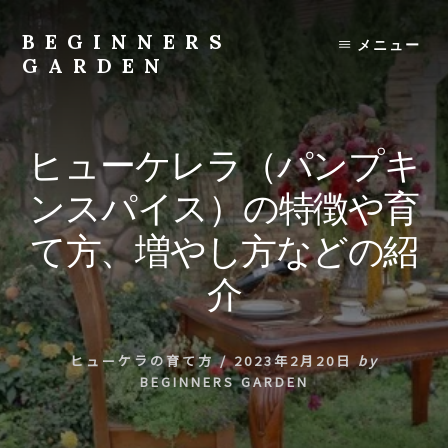
Skip
to
BEGINNERS
メニュー
content
GARDEN
植
物
の
ヒューケレラ（パンプキ
種
類
ンスパイス）の特徴や育
や
育
て方、増やし方などの紹
て
方
介
の
紹
介
ヒューケラの育て方
/
2023年2月20日
by
を
BEGINNERS GARDEN
行
い