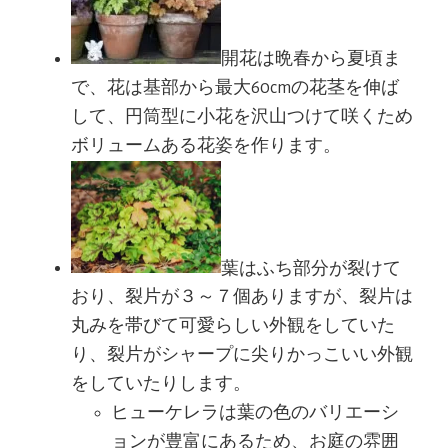
開花は晩春から夏頃ま
で、花は基部から最大60cmの花茎を伸ば
して、円筒型に小花を沢山つけて咲くため
ボリュームある花姿を作ります。
葉はふち部分が裂けて
おり、裂片が３～７個ありますが、裂片は
丸みを帯びて可愛らしい外観をしていた
り、裂片がシャープに尖りかっこいい外観
をしていたりします。
ヒューケレラは葉の色のバリエーシ
ョンが豊富にあるため、お庭の雰囲