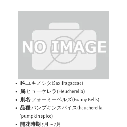
科
:ユキノシタ(Saxifragaceae)
属
:ヒューケレラ(Heucherella)
別名
:フォーミーベルズ(Foamy Bells)
品種
:パンプキンスパイス(heucherella
‘pumpkin spice)
開花時期
:5月～7月