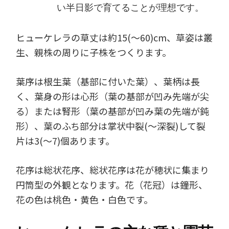
い半日影で育てることが理想です。
ヒューケレラの草丈は約15(～60)cm、草姿は叢
生、親株の周りに子株をつくります。
葉序は根生葉（基部に付いた葉）、葉柄は長
く、葉身の形は心形（葉の基部が凹み先端が尖
る）または腎形（葉の基部が凹み葉の先端が鈍
形）、葉のふち部分は掌状中裂(～深裂)して裂
片は3(～7)個あります。
花序は総状花序、総状花序は花が穂状に集まり
円筒型の外観となります。花（花冠）は鐘形、
花の色は桃色・黄色・白色です。