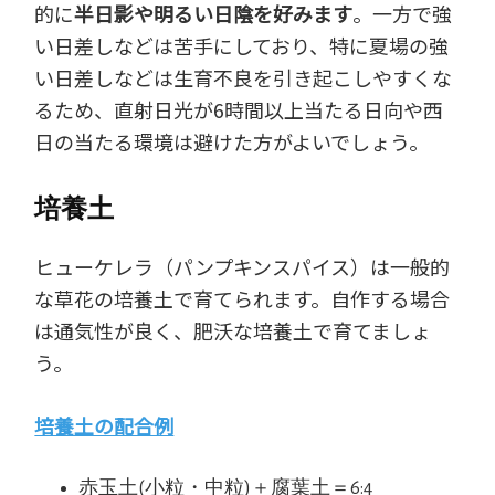
的に
半日影や明るい日陰を好みます
。一方で強
い日差しなどは苦手にしており、特に夏場の強
い日差しなどは生育不良を引き起こしやすくな
るため、直射日光が6時間以上当たる日向や西
日の当たる環境は避けた方がよいでしょう。
培養土
ヒューケレラ（パンプキンスパイス）は一般的
な草花の培養土で育てられます。自作する場合
は通気性が良く、肥沃な培養土で育てましょ
う。
培養土の配合例
赤玉土(小粒・中粒)＋腐葉土＝6:4