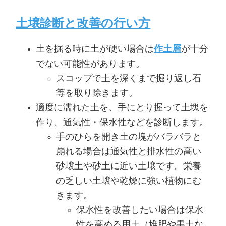
土壌診断と改善の行い方
土を掘る時に土が硬い場合は
作土層
が十分
でない可能性があります。
スコップで土を深くまで掘り返し石
等を取り除きます。
適度に濡れた土を、手にとり握って土塊を
作り、通気性・保水性などを診断します。
手のひらを開き土の塊がバラバラと
崩れる場合は通気性と排水性の高い
砂壌土や砂土に近い土壌です。栄養
の乏しい土壌や乾燥に強い植物にむ
きます。
保水性を改善したい場合は保水
性を高める用土（堆肥や黒土な