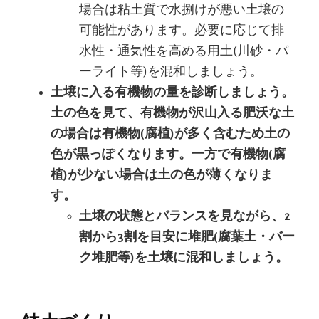
場合は粘土質で水捌けが悪い土壌の
可能性があります。必要に応じて排
水性・通気性を高める用土(川砂・パ
ーライト等)を混和しましょう。
土壌に入る有機物の量を診断しましょう。
土の色を見て、有機物が沢山入る肥沃な土
の場合は有機物(腐植)が多く含むため土の
色が黒っぽくなります。一方で有機物(腐
植)が少ない場合は土の色が薄くなりま
す。
土壌の状態とバランスを見ながら、2
割から3割を目安に堆肥(腐葉土・バー
ク堆肥等)を土壌に混和しましょう。