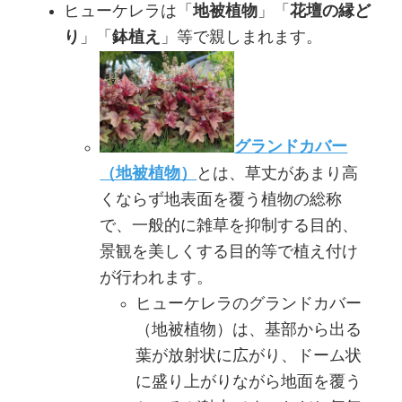
ヒューケレラは「
地被植物
」「
花壇の縁ど
り
」「
鉢植え
」等で親しまれます。
グランドカバー
（地被植物）
とは、草丈があまり高
くならず地表面を覆う植物の総称
で、一般的に雑草を抑制する目的、
景観を美しくする目的等で植え付け
が行われます。
ヒューケレラのグランドカバー
（地被植物）は、基部から出る
葉が放射状に広がり、ドーム状
に盛り上がりながら地面を覆う