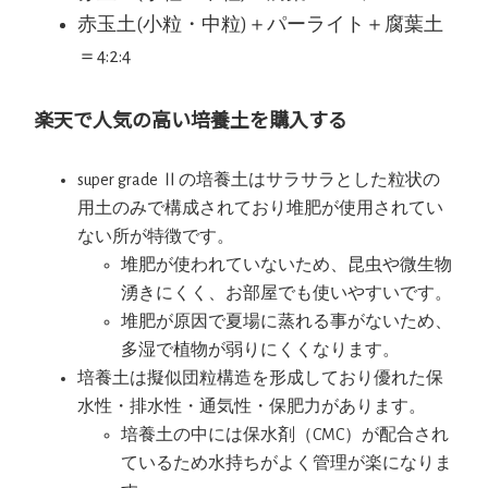
赤玉土(小粒・中粒)＋パーライト＋腐葉土
＝4:2:4
楽天で人気の高い培養土を購入する
super grade Ⅱの培養土はサラサラとした粒状の
用土のみで構成されており堆肥が使用されてい
ない所が特徴です。
堆肥が使われていないため、昆虫や微生物
湧きにくく、お部屋でも使いやすいです。
堆肥が原因で夏場に蒸れる事がないため、
多湿で植物が弱りにくくなります。
培養土は擬似団粒構造を形成しており優れた保
水性・排水性・通気性・保肥力があります。
培養土の中には保水剤（CMC）が配合され
ているため水持ちがよく管理が楽になりま