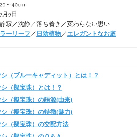
20～40cm
:7月9日
:静寂／沈静／落ち着き／変わらない思い
ラーリーフ
／
日陰植物
／
エレガントなお庭
ウシ（ブルーキャディット）とは！？
ウシ（擬宝珠）とは！？
シ（擬宝珠）の語源(由来)
シ（擬宝珠）の特徴(魅力)
ウシ（擬宝珠）の交配方法
ウシ（擬宝珠）のＱ＆Ａ