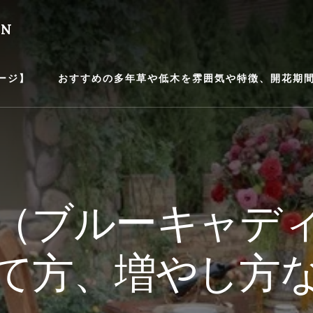
EN
ージ】
おすすめの多年草や低木を雰囲気や特徴、開花期間等
（ブルーキャデ
て方、増やし方