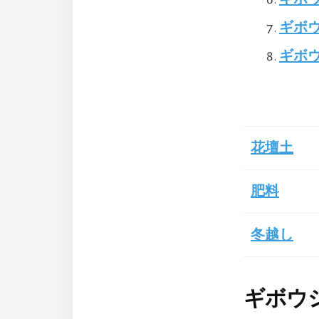
ギボ
ギボ
花壇土
肥料
冬越し
ギボウ