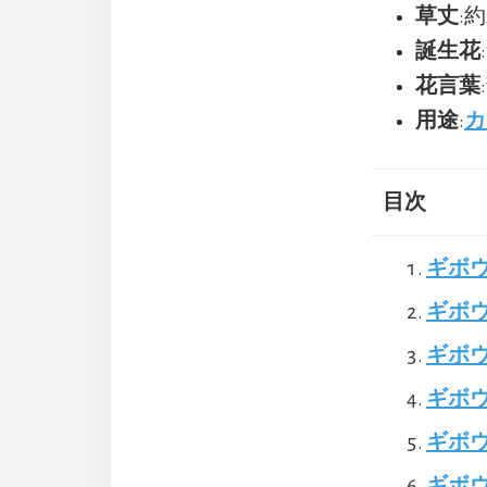
草丈
:約
誕生花
花言葉
用途
:
カ
目次
ギボ
ギボ
ギボウ
ギボウ
ギボ
ギボ