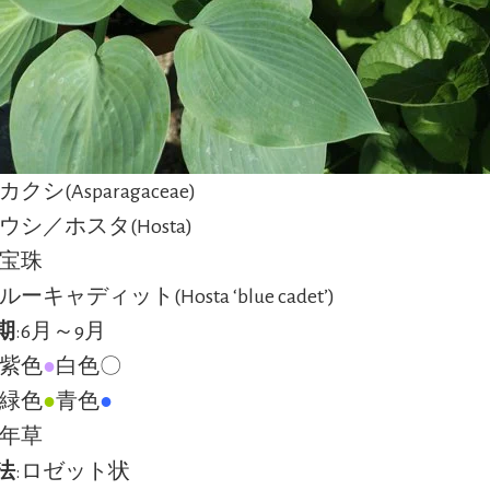
クシ(Asparagaceae)
ウシ／ホスタ(Hosta)
擬宝珠
ルーキャディット(Hosta ‘blue cadet’)
期
:6月～9月
:紫色
●
白色〇
:緑色
●
青色
●
多年草
法
:ロゼット状