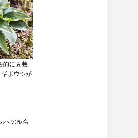
般的に園芸
るギボウシが
stへの献名