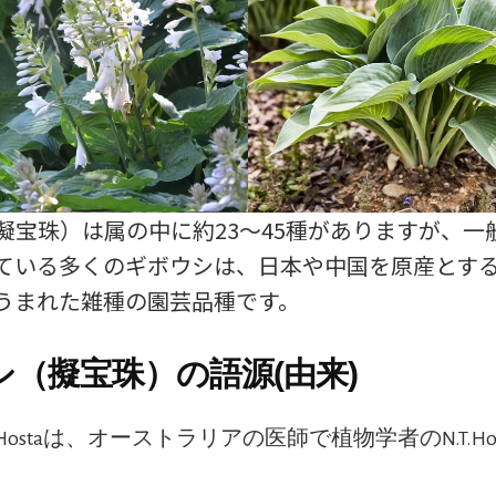
擬宝珠）は属の中に約23～45種がありますが、一
ている多くのギボウシは、日本や中国を原産とす
うまれた雑種の園芸品種です。
シ（擬宝珠）の語源(由来)
ostaは、オーストラリアの医師で植物学者のN.T.Ho