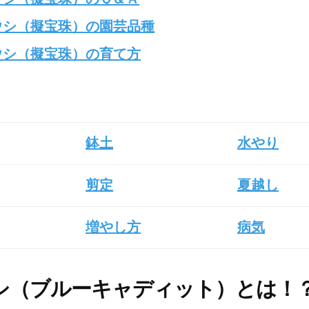
ウシ（擬宝珠）の園芸品種
ウシ（擬宝珠）の育て方
鉢土
水やり
剪定
夏越し
増やし方
病気
シ（ブルーキャディット）とは！