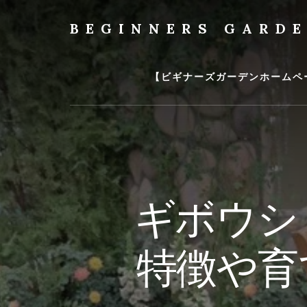
Skip
to
BEGINNERS GARD
content
植
物
の
【ビギナーズガーデンホームペ
種
類
や
育
て
方
の
ギボウシ
紹
介
を
特徴や育
行
い
ま