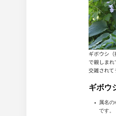
ギボウシ（
で親しまれ
交雑されて
ギボウ
属名のH
です。