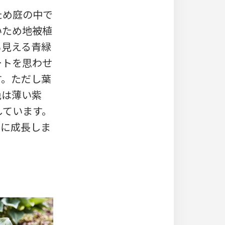
ため庭の中で
いため地被植
も見える青緑
ートを思わせ
す。ただし葉
色は薄い紫
しています。
mに成長しま