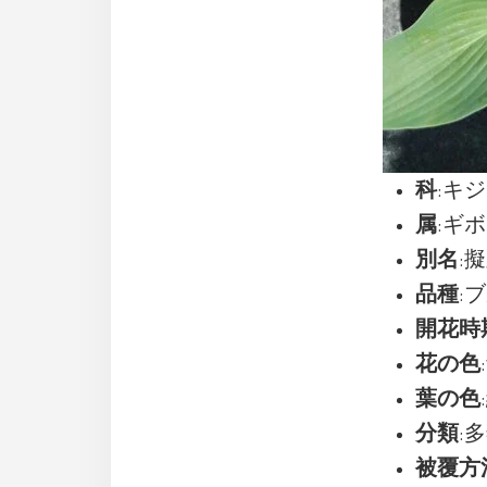
科
:キジカ
属
:ギボ
別名
:
品種
:ブ
開花時
花の色
葉の色
分類
:
被覆方