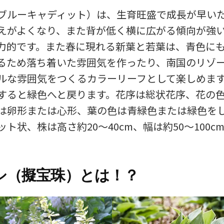
ブルーキャディット）は、生育旺盛で成長が早い
えがよくなり、また背が低く横に広がる傾向が強
力的です。また春に現れる新葉と若葉は、青色に
るため落ち着いた雰囲気を作ったり、南国のリゾ
ルな雰囲気をつくるカラーリーフとして楽しめま
すると緑色へと戻ります。花序は総状花序、花の
は卵形または心形、葉の色は青緑色または緑色を
ト状、株は高さ約20～40cm、幅は約50～100c
シ（擬宝珠）とは！？