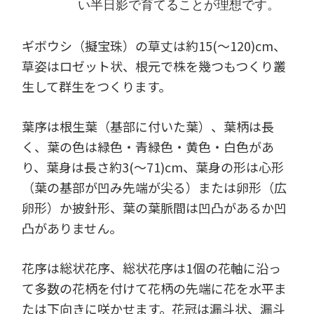
い半日影で育てることが理想です。
ギボウシ（擬宝珠）の草丈は約15(～120)cm、
草姿はロゼット状、根元で株を幾つもつくり叢
生して群生をつくります。
葉序は根生葉（基部に付いた葉）、葉柄は長
く、葉の色は緑色・青緑色・黄色・白色があ
り、葉身は長さ約3(～71)cm、葉身の形は心形
（葉の基部が凹み先端が尖る）または卵形（広
卵形）か披針形、葉の葉脈間は凹凸があるか凹
凸がありません。
花序は総状花序、総状花序は1個の花軸に沿っ
て多数の花柄を付けて花柄の先端に花を水平ま
たは下向きに咲かせます。花冠は漏斗状、漏斗