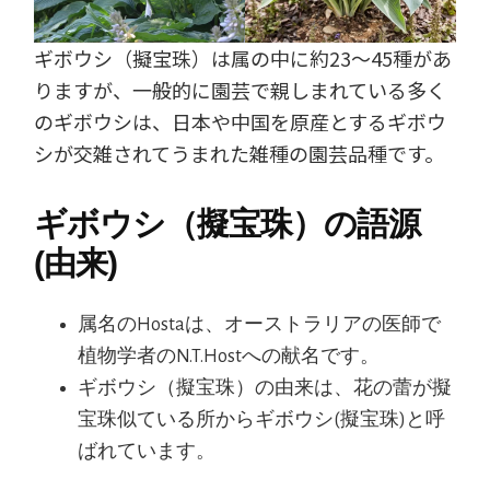
ギボウシ（擬宝珠）は属の中に約23～45種があ
りますが、一般的に園芸で親しまれている多く
のギボウシは、日本や中国を原産とするギボウ
シが交雑されてうまれた雑種の園芸品種です。
ギボウシ（擬宝珠）の語源
(由来)
属名のHostaは、オーストラリアの医師で
植物学者のN.T.Hostへの献名です。
ギボウシ（擬宝珠）の由来は、花の蕾が擬
宝珠似ている所からギボウシ(擬宝珠)と呼
ばれています。