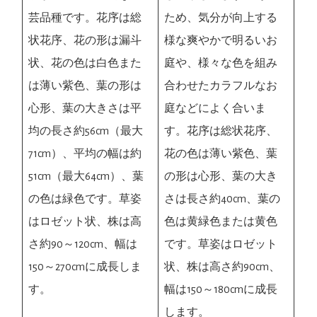
芸品種です。花序は総
ため、気分が向上する
状花序、花の形は漏斗
様な爽やかで明るいお
状、花の色は白色また
庭や、様々な色を組み
は薄い紫色、葉の形は
合わせたカラフルなお
心形、葉の大きさは平
庭などによく合いま
均の長さ約56cm（最大
す。花序は総状花序、
71cm）、平均の幅は約
花の色は薄い紫色、葉
51cm（最大64cm）、葉
の形は心形、葉の大き
の色は緑色です。草姿
さは長さ約40cm、葉の
はロゼット状、株は高
色は黄緑色または黄色
さ約90～120cm、幅は
です。草姿はロゼット
150～270cmに成長しま
状、株は高さ約90cm、
す。
幅は150～180cmに成長
します。