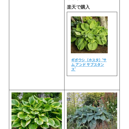
楽天で購入
ギボウシ（ホスタ）‘サ
ム アンド サブスタン
ス’