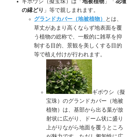
ギボウシ（擬宝珠）は「
地被植物
」「
花壇
の縁どり
」等で親しまれます。
グランドカバー（地被植物）
とは、
草丈があまり高くならず地表面を覆
う植物の総称で、一般的に雑草を抑
制する目的、景観を美しくする目的
等で植え付けが行われます。
ギボウシ（擬
宝珠）のグランドカバー（地被
植物）は、基部から出る葉が放
射状に広がり、ドーム状に盛り
上がりながら地面を覆うところ
が魅力です。ただし匍匐性に広