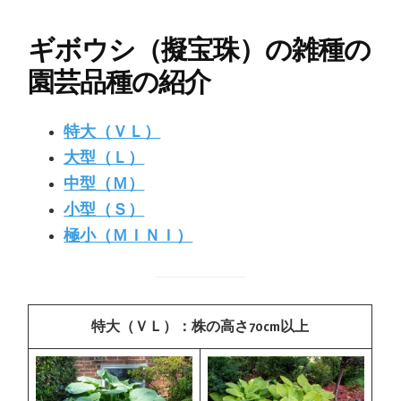
ギボウシ（擬宝珠）の雑種の
園芸品種の紹介
特大（ＶＬ）
大型（Ｌ）
中型（Ｍ）
小型（Ｓ）
極小（ＭＩＮＩ）
特大（ＶＬ）：株の高さ70cm以上