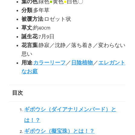
葉の色
:緑色
●
黄色
●
白色〇
分類
:多年草
被覆方法
:ロゼット状
草丈
:約40cm
誕生花
:7月9日
花言葉
:静寂／沈静／落ち着き／変わらない
思い
用途
:
カラーリーフ
／
日陰植物
／
エレガント
なお庭
目次
ギボウシ（ダイアナリメンバード）と
は！？
ギボウシ（擬宝珠）とは！？