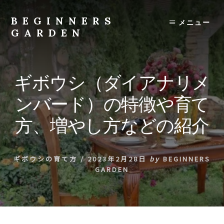
Skip
to
BEGINNERS
メニュー
content
GARDEN
植
物
の
ギボウシ（ダイアナリメ
種
類
ンバード）の特徴や育て
や
育
方、増やし方などの紹介
て
方
の
ギボウシの育て方
/
2023年2月28日
by
BEGINNERS
紹
GARDEN
介
を
行
い