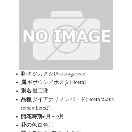
科
:キジカクシ(Asparagaceae)
属
:ギボウシ／ホスタ(Hosta)
別名
:擬宝珠
品種
:ダイアナリメンバード(Hosta ‘diana
remembered’)
開花時期
:6月～9月
花の色
:白色〇