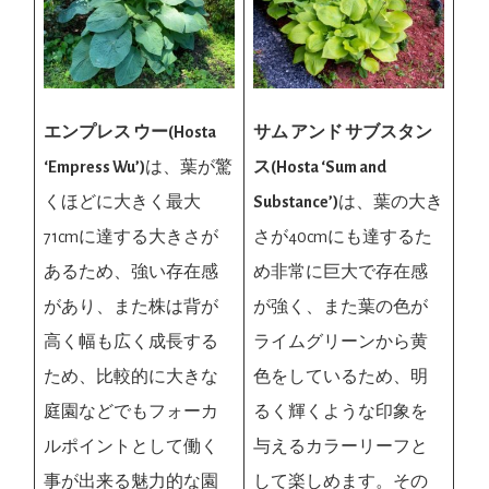
エンプレス ウー(Hosta
サム アンド サブスタン
‘Empress Wu’)
は、葉が驚
ス(Hosta ‘Sum and
くほどに大きく最大
Substance’)
は、葉の大き
71cmに達する大きさが
さが40cmにも達するた
あるため、強い存在感
め非常に巨大で存在感
があり、また株は背が
が強く、また葉の色が
高く幅も広く成長する
ライムグリーンから黄
ため、比較的に大きな
色をしているため、明
庭園などでもフォーカ
るく輝くような印象を
ルポイントとして働く
与えるカラーリーフと
事が出来る魅力的な園
して楽しめます。その