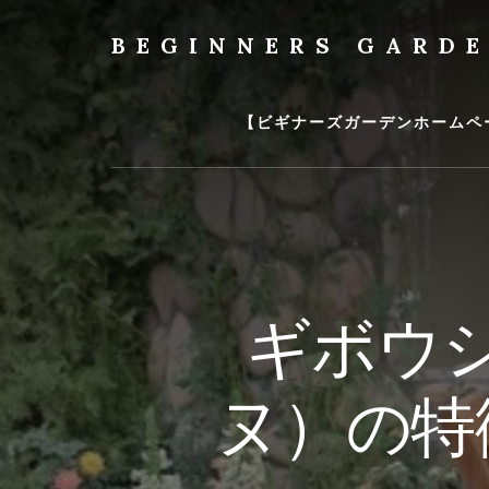
Skip
to
BEGINNERS GARD
content
植
物
の
【ビギナーズガーデンホームペ
種
類
や
育
て
方
の
ギボウ
紹
介
を
ヌ）の特
行
い
ま