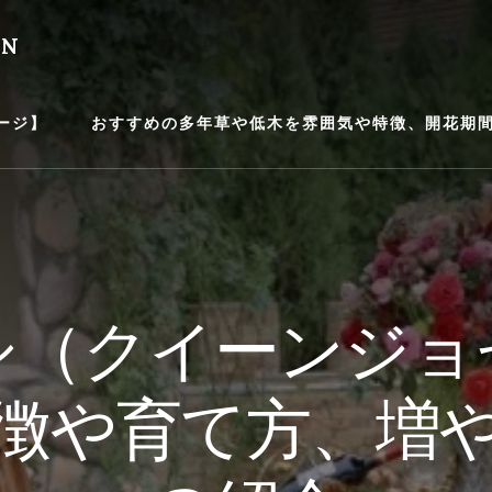
EN
ージ】
おすすめの多年草や低木を雰囲気や特徴、開花期間等
シ（クイーンジョ
徴や育て方、増