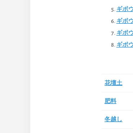
ギボ
ギボ
ギボ
ギボ
花壇土
肥料
冬越し