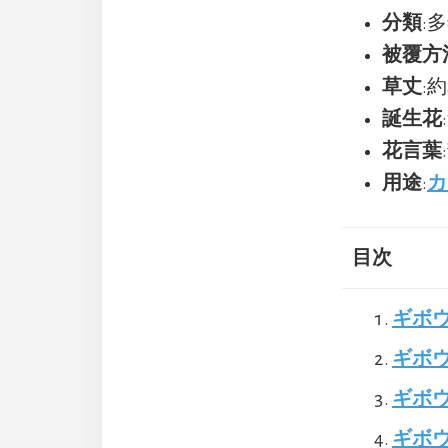
分類
:
被覆方
草丈
:約
誕生花
花言葉
用途
:
カ
目次
ギボ
ギボ
ギボウ
ギボウ