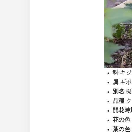
科
:キジカ
属
:ギボ
別名
:
品種
:ク
開花時
花の色
葉の色