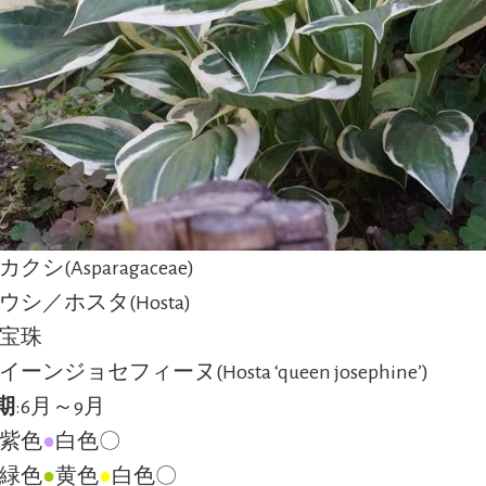
クシ(Asparagaceae)
ウシ／ホスタ(Hosta)
擬宝珠
イーンジョセフィーヌ(Hosta ‘queen josephine’)
期
:6月～9月
:紫色
●
白色〇
:緑色
●
黄色
●
白色〇