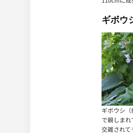
110cmに
ギボウ
ギボウシ（
で親しまれ
交雑されて