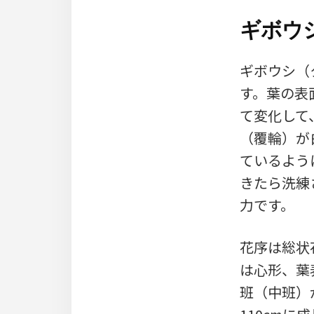
ギボウ
ギボウシ（ク
す。葉の表
て変化して
（覆輪）が
ているよう
きたら洗練
力です。
花序は総状
は心形、葉
班（中班）