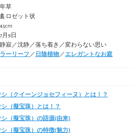
多年草
法
:ロゼット状
45cm
:7月9日
:静寂／沈静／落ち着き／変わらない思い
ラーリーフ
／
日陰植物
／
エレガントなお庭
ウシ（クイーンジョセフィーヌ）とは！？
ウシ（擬宝珠）とは！？
シ（擬宝珠）の語源(由来)
シ（擬宝珠）の特徴(魅力)