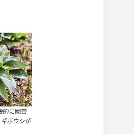
般的に園芸
るギボウシが