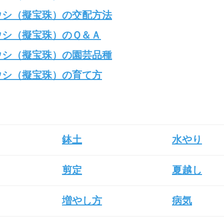
ウシ（擬宝珠）の交配方法
ウシ（擬宝珠）のＱ＆Ａ
ウシ（擬宝珠）の園芸品種
ウシ（擬宝珠）の育て方
鉢土
水やり
剪定
夏越し
増やし方
病気