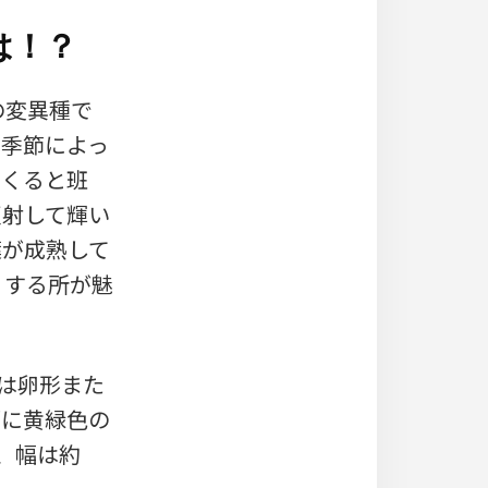
は！？
’の変異種で
は季節によっ
てくると班
反射して輝い
葉が成熟して
りする所が魅
形は卵形また
部に黄緑色の
、幅は約