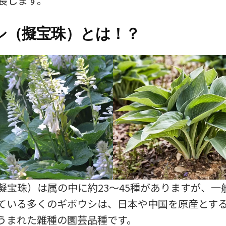
成長します。
シ（擬宝珠）とは！？
擬宝珠）は属の中に約23～45種がありますが、一
ている多くのギボウシは、日本や中国を原産とす
うまれた雑種の園芸品種です。