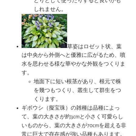
どりとして使ったりすると良いかも
しれません。
草姿はロゼット状、葉
は中央から外側へと優雅に広がるため、噴
水を思わせる様な華やかな外観をつくりま
す。
地面下に短い根茎があり、根元で株
を幾つもつくり、叢生して群生をつ
くります。
ギボウシ（擬宝珠）の雑種は品種によっ
て、葉の大きさが約3cmと小さく可愛らし
いものから、葉の大きさが70cmを超える非
常に巨大で存在感が強い品種もあります。