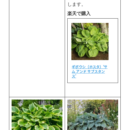
します。
楽天で購入
ギボウシ（ホスタ）‘サ
ム アンド サブスタン
ス’