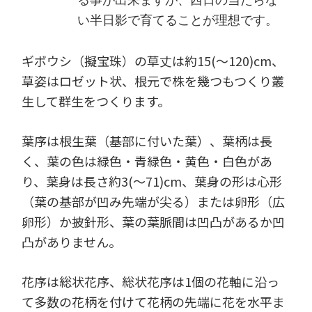
る事が出来ますが、西日の当たらな
い半日影で育てることが理想です。
ギボウシ（擬宝珠）の草丈は約15(～120)cm、
草姿はロゼット状、根元で株を幾つもつくり叢
生して群生をつくります。
葉序は根生葉（基部に付いた葉）、葉柄は長
く、葉の色は緑色・青緑色・黄色・白色があ
り、葉身は長さ約3(～71)cm、葉身の形は心形
（葉の基部が凹み先端が尖る）または卵形（広
卵形）か披針形、葉の葉脈間は凹凸があるか凹
凸がありません。
花序は総状花序、総状花序は1個の花軸に沿っ
て多数の花柄を付けて花柄の先端に花を水平ま