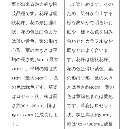
事が出来る魅力的な園
して楽しめます。その
芸品種です。花序は総
ため、気分が向上する
状花序、花の形は漏斗
様な爽やかで明るいお
状、花の色は白色また
庭や、様々な色を組み
は薄い紫色、葉の形は
合わせたカラフルなお
心形、葉の大きさは平
庭などによく合いま
均の長さ約56cm（最大
す。花序は総状花序、
71cm）、平均の幅は約
花の色は薄い紫色、葉
51cm（最大64cm）、葉
の形は心形、葉の大き
の色は緑色です。草姿
さは長さ約40cm、葉の
はロゼット状、株は高
色は黄緑色または黄色
さ約90～120cm、幅は
です。草姿はロゼット
150～270cmに成長しま
状、株は高さ約90cm、
す。
幅は150～180cmに成長