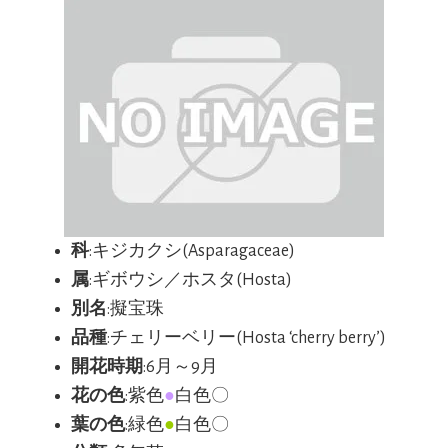
科
:キジカクシ(Asparagaceae)
属
:ギボウシ／ホスタ(Hosta)
別名
:擬宝珠
品種
:チェリーベリー(Hosta ‘cherry berry’)
開花時期
:6月～9月
花の色
:紫色
●
白色〇
葉の色
:緑色
●
白色〇