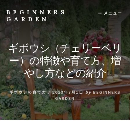
Skip
to
BEGINNERS
メニュー
content
GARDEN
植
物
の
ギボウシ（チェリーベリ
種
類
ー）の特徴や育て方、増
や
育
やし方などの紹介
て
方
の
ギボウシの育て方
/
2023年3月1日
by
BEGINNERS
紹
GARDEN
介
を
行
い