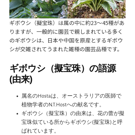
ギボウシ（擬宝珠）は属の中に約23～45種があ
りますが、一般的に園芸で親しまれている多く
のギボウシは、日本や中国を原産とするギボウ
シが交雑されてうまれた雑種の園芸品種です。
ギボウシ（擬宝珠）の語源
(由来)
属名のHostaは、オーストラリアの医師で
植物学者のN.T.Hostへの献名です。
ギボウシ（擬宝珠）の由来は、花の蕾が擬
宝珠似ている所からギボウシ(擬宝珠)と呼
ばれています。