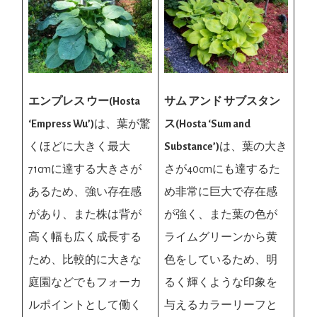
エンプレス ウー(Hosta
サム アンド サブスタン
‘Empress Wu’)
は、葉が驚
ス(Hosta ‘Sum and
くほどに大きく最大
Substance’)
は、葉の大き
71cmに達する大きさが
さが40cmにも達するた
あるため、強い存在感
め非常に巨大で存在感
があり、また株は背が
が強く、また葉の色が
高く幅も広く成長する
ライムグリーンから黄
ため、比較的に大きな
色をしているため、明
庭園などでもフォーカ
るく輝くような印象を
ルポイントとして働く
与えるカラーリーフと