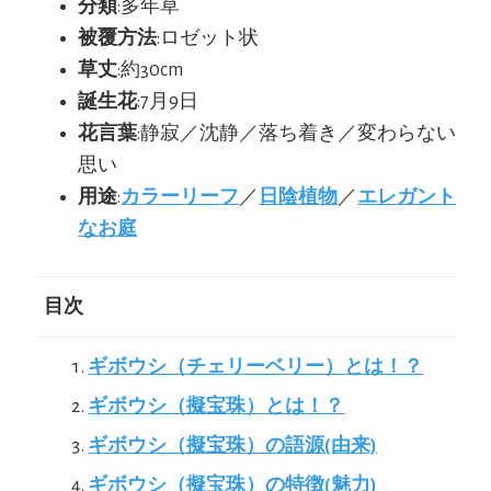
分類
:多年草
被覆方法
:ロゼット状
草丈
:約30cm
誕生花
:7月9日
花言葉
:静寂／沈静／落ち着き／変わらない
思い
用途
:
カラーリーフ
／
日陰植物
／
エレガント
なお庭
目次
ギボウシ（チェリーベリー）とは！？
ギボウシ（擬宝珠）とは！？
ギボウシ（擬宝珠）の語源(由来)
ギボウシ（擬宝珠）の特徴(魅力)