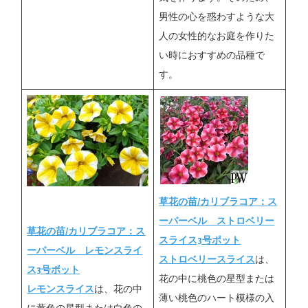
男性の心を惑わすような大
人の女性的なお庭を作りた
い時におすすめの品種で
す。
草花の苗/カリブラコア：ス
ーパーベル ストロベリー
草花の苗/カリブラコア：ス
スライス3号ポット
ーパーベル レモンスライ
ストロベリースライス
は、
ス3号ポット
花の中に桃色の星型または
レモンスライス
は、花の中
薄い桃色のハート模様の入