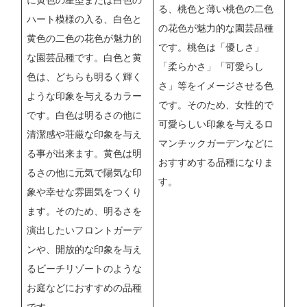
に黄色の星型または白色の
る、桃色と薄い桃色の二色
ハート模様の入る、白色と
の花色が魅力的な園芸品種
黄色の二色の花色が魅力的
です。桃色は「優しさ」
な園芸品種です。白色と黄
「柔らかさ」「可愛らし
色は、どちらも明るく輝く
さ」等をイメージさせる色
ような印象を与えるカラー
です。そのため、女性的で
です。白色は明るさの他に
可愛らしい印象を与えるロ
清潔感や荘厳な印象を与え
マンチックガーデンなどに
る事が出来ます。黄色は明
おすすめする品種になりま
るさの他に元気で陽気な印
す。
象や幸せな雰囲気をつくり
ます。そのため、明るさを
演出したいフロントガーデ
ンや、開放的な印象を与え
るビーチリゾートのような
お庭などにおすすめの品種