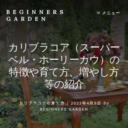
Skip
to
BEGINNERS
メニュー
content
GARDEN
植
物
の
カリブラコア（スーパー
種
類
ベル・ホーリーカウ）の
や
育
特徴や育て方、増やし方
て
方
等の紹介
の
紹
介
カリブラコアの育て方
/
2023年4月9日
by
を
BEGINNERS GARDEN
行
い