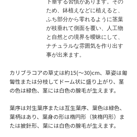
下垂する習慣があります。その
ため、鉢植えなどに植えると、
ふち部分から零れるように茎葉
が枝垂れて側面を覆い、人工物
と自然との境界を曖昧にして、
ナチュラルな雰囲気を作り出す
事が出来ます。
カリブラコアの草丈は約15(～30)cm、草姿は匍
匐性または分枝してドーム状に盛り上がり、茎
の色は緑色、茎には白色の腺毛が生えます。
葉序は対生葉序または互生葉序、葉色は緑色、
葉柄はあり、葉身の形は楕円形（狭楕円形）ま
たは披針形、葉には白色の腺毛が生えます。