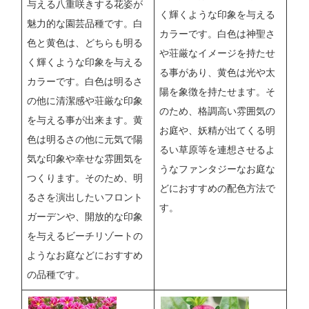
与える八重咲きする花姿が
く輝くような印象を与える
魅力的な園芸品種です。白
カラーです。白色は神聖さ
色と黄色は、どちらも明る
や荘厳なイメージを持たせ
く輝くような印象を与える
る事があり、黄色は光や太
カラーです。白色は明るさ
陽を象徴を持たせます。そ
の他に清潔感や荘厳な印象
のため、格調高い雰囲気の
を与える事が出来ます。黄
お庭や、妖精が出てくる明
色は明るさの他に元気で陽
るい草原等を連想させるよ
気な印象や幸せな雰囲気を
うなファンタジーなお庭な
つくります。そのため、明
どにおすすめの配色方法で
るさを演出したいフロント
す。
ガーデンや、開放的な印象
を与えるビーチリゾートの
ようなお庭などにおすすめ
の品種です。