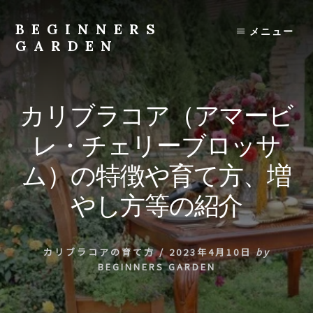
Skip
to
BEGINNERS
メニュー
content
GARDEN
植
物
の
カリブラコア（アマービ
種
類
レ・チェリーブロッサ
や
育
ム）の特徴や育て方、増
て
方
やし方等の紹介
の
紹
介
カリブラコアの育て方
/
2023年4月10日
by
を
BEGINNERS GARDEN
行
い