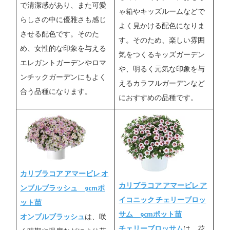
で清潔感があり、また可愛
ゃ箱やキッズルームなどで
らしさの中に優雅さも感じ
よく見かける配色になりま
させる配色です。そのた
す。そのため、楽しい雰囲
め、女性的な印象を与える
気をつくるキッズガーデン
エレガントガーデンやロマ
や、明るく元気な印象を与
ンチックガーデンにもよく
えるカラフルガーデンなど
合う品種になります。
におすすめの品種です。
カリブラコア アマービレ オ
カリブラコア アマービレ ア
ンブルブラッシュ 9cmポ
イコニック チェリーブロッ
ット苗
サム 9cmポット苗
オンブルブラッシュ
は、咲
チェリーブロッサム
は、花