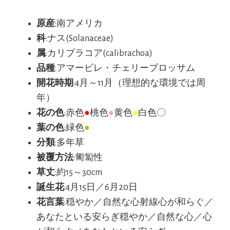
原産
:南アメリカ
科
:ナス(Solanaceae)
属
:カリブラコア(calibrachoa)
品種
:アマービレ・チェリーブロッサム
開花時期
:4月～11月（理想的な環境では周
年）
花の色
:赤色
●
桃色
●
黄色
●
白色〇
葉の色
:緑色
●
分類
:多年草
被覆方法
:匍匐性
草丈
:約15～30cm
誕生花
:4月15日／6月20日
花言葉
:穏やか／自然な心射線心が和らぐ／
あなたといる安らぎ穏やか／自然な心／心