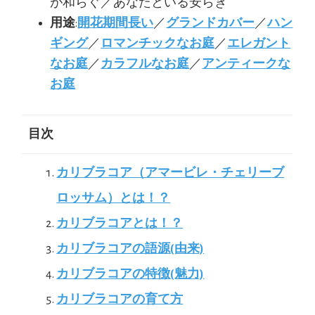
が和らぐ／あなたといる安らぎ
用途
:
開花期間長い
／
グランドカバー
／
ハン
ギング
／
ロマンチックなお庭
／
エレガント
なお庭
／
カラフルなお庭
／
アンティークな
お庭
目次
カリブラコア（アマービレ・チェリーブ
ロッサム）とは！？
カリブラコアとは！？
カリブラコアの語源(由来)
カリブラコアの特徴(魅力)
カリブラコアの育て方