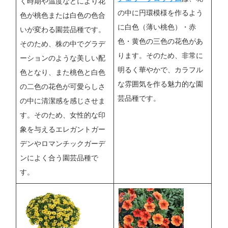
く時期や温度などにより花
の中に円環模様を作るよう
色が桃色または白色の色合
に白色（薄い桃色）・赤
いが変わる園芸品種です。
色・黄色の三色の花色があ
そのため、株の中でグラデ
ります。そのため、非常に
ーションのような美しい配
明るく華やかで、カラフル
色となり、また桃色と白色
な雰囲気を作る魅力的な園
の二色の花色が可愛らしさ
芸品種です。
の中に清潔感を感じさせま
す。そのため、女性的な印
象を与えるエレガントガー
デンやロマンチックガーデ
ンによく合う園芸品種で
す。