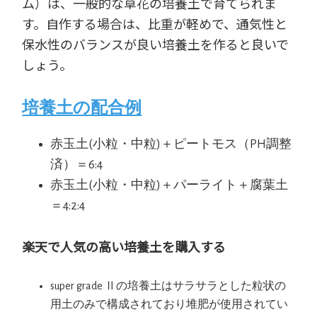
ム）は、一般的な草花の培養土で育てられま
す。自作する場合は、比重が軽めで、通気性と
保水性のバランスが良い培養土を作ると良いで
しょう。
培養土の配合例
赤玉土(小粒・中粒)＋ピートモス（PH調整
済）＝6:4
赤玉土(小粒・中粒)＋パーライト＋腐葉土
＝4:2:4
楽天で人気の高い培養土を購入する
super grade Ⅱの培養土はサラサラとした粒状の
用土のみで構成されており堆肥が使用されてい