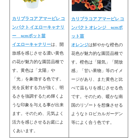
カリブラコア アマービレ コ
カリブラコア アマービレ コ
ンパクト イエローキャナリ
ンパクト オレンジ 9cmポ
ー 9cmポット苗
ット苗
イエローキャナリー
は、開
オレンジ
は鮮やかな橙色の
放感を感じさせる濃い黄色
花色が魅力的な園芸品種で
の花が魅力的な園芸品種で
す。橙色は「陽気」「開放
す。黄色は「太陽」や
感」「甘い果物」等のイメ
「光」を象徴する色です。
ージがあり、また黄色と比
光を反射する力が強く、明
べて温もりを感じさせる色
るさを強調するため輝くよ
です。そのため、暖かな南
うな印象を与える事が出来
国のリゾートを想像させる
ます。そのため、元気よく
ようなトロピカルガーデン
活力を感じさせるお庭によ
等によく合う色です。
くあいます。