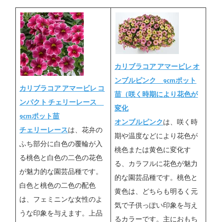
カリブラコア アマービレ オ
ンブルピンク 9cmポット
カリブラコア アマービレ コ
苗（咲く時期により花色が
ンパクト チェリーレース
変化
9cmポット苗
オンブルピンク
は、咲く時
チェリーレース
は、花弁の
期や温度などにより花色が
ふち部分に白色の覆輪が入
桃色または黄色に変化す
る桃色と白色の二色の花色
る、カラフルに花色が魅力
が魅力的な園芸品種です。
的な園芸品種です。桃色と
白色と桃色の二色の配色
黄色は、どちらも明るく元
は、フェミニンな女性のよ
気で子供っぽい印象を与え
うな印象を与えます。上品
るカラーです。主におもち