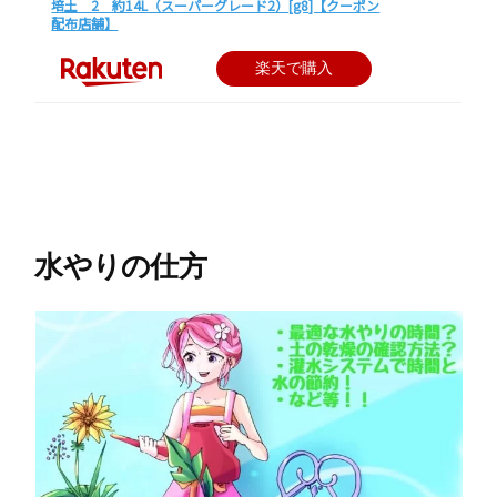
培土 2 約14L（スーパーグレード2）[g8]【クーポン
配布店舗】
楽天で購入
水やりの仕方