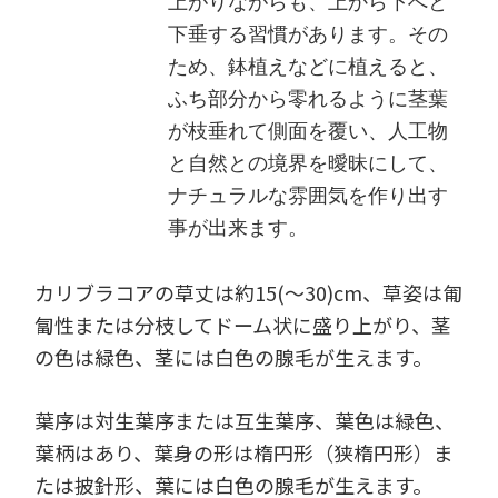
上がりながらも、上から下へと
下垂する習慣があります。その
ため、鉢植えなどに植えると、
ふち部分から零れるように茎葉
が枝垂れて側面を覆い、人工物
と自然との境界を曖昧にして、
ナチュラルな雰囲気を作り出す
事が出来ます。
カリブラコアの草丈は約15(～30)cm、草姿は匍
匐性または分枝してドーム状に盛り上がり、茎
の色は緑色、茎には白色の腺毛が生えます。
葉序は対生葉序または互生葉序、葉色は緑色、
葉柄はあり、葉身の形は楕円形（狭楕円形）ま
たは披針形、葉には白色の腺毛が生えます。